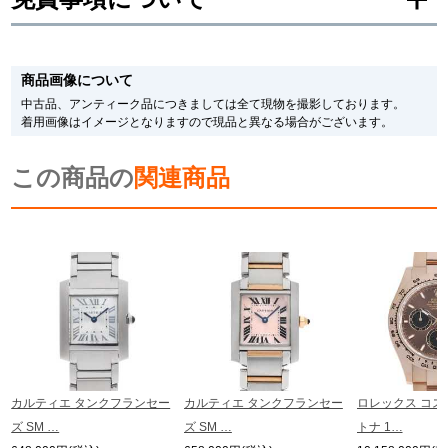
※新品・未使用品の商品画像は、同一モデルの画像を使用し掲載致しておりま
す。
商品画像について
メーカー保護シールの有無に個体差がございますのでご了承下さいませ。
また、メーカーにてマイナーチェンジがなされる場合がございますが、在庫品
中古品、アンティーク品につきましては全て現物を撮影しております。
の仕様で販売させていただきますので予めご了承の程お願いいたします。
着用画像はイメージとなりますので現品と異なる場合がございます。
尚、中古品、アンティーク品につきましては現品を撮影しております。
※光の加減やモニターの設定により、実際の商品と色目が異なる場合がござい
この商品の
ます。
関連商品
※シリアルナンバーや限定番号につきましては、プライバシーの関係上WEBへ
の掲載を控えております。
またお電話でお問い合わせ頂きましてもお答えできません。
※当店では店頭販売も行っております為、サイトでのご注文と店頭処理との時
間差で在庫切れになる場合がございます。
予めご了承くださいませ。
また、ご来店にてご購入を希望される場合にも、事前に在庫の確認をお電話か
メールにてお問い合わせいただけますようお願いいたします。
※アンティーク品やユーズド品の場合、外装および内部機械に代替部品を使用
している場合がございます。
※表示の定価は、入荷時の価格となっております。
カルティエ タンクフランセー
カルティエ タンクフランセー
ロレックス コス
現在の定価と異なる場合がございますのでご了承くださいませ。
ズ SM …
ズ SM …
トナ 1…