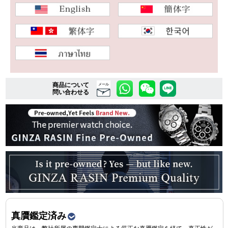
複数条件で商品を絞り込む
詳細検索はこちら
商品について
メール
問い合わせる
ご利用ガイド
GINZA RASINのプレミアムクオリティについて
送料・お支払方法
ショッピングローンの流れ
よくある質問
お問い合わせ
真贋鑑定済み