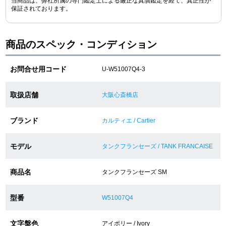
当商品は、弊社所属の専門鑑定士による厳正な真贋鑑定を経て、真正性が
保証されております。
ショップサービス
商品のスペック・コンディション
保証・アフターサービス
お問合せ用コード
U-W51007Q4-3
ラッピングサービス
取扱店舗
大阪心斎橋店
腕時計サイズ調整サービス
ブランド
カルティエ / Cartier
店舗受け取りサービス
モデル
店舗取り寄せサービス
タンクフランセーズ / TANK FRANCAISE
商品名
タンクフランセーズ SM
買取・下取りをご希望の方
型番
W51007Q4
買取・下取りはこちら
文字盤色
アイボリー / Ivory