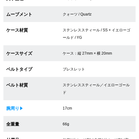
買取専門サロン
ムーブメント
クォーツ / Quartz
買取ご成約者様限定5万円クーポン
ケース材質
ステンレススティール / SS × イエローゴ
75%以上保証！中古商品高価買戻し
ールド / YG
ケースサイズ
ケース：縦 27mm × 横 20mm
修理・メンテナンスをご希望の方
ベルトタイプ
ブレスレット
修理依頼をする
ベルト材質
ステンレススティール／イエローゴール
修理・メンテンナンスについて
ド
オーバーホールについて
腕周り
17cm
外装仕上げについて
全重量
66g
電池交換について