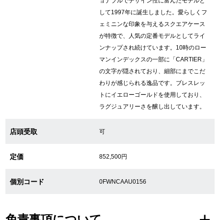
ョナブルでデザイン性に富んだモデルと
して1997年に誕生しました。愛らしくフ
繁體中文
한국어
ェミニンな印象を与えるスクエアケース
が特徴で、人気の定番モデルとしてライ
ンナップされ続けています。10時のロー
ภาษาไทย
マンインデックスの一部に「CARTIER」
の文字が隠されており、細部にまでこだ
わりが感じられる逸品です。ブレスレッ
トにイエローゴールドを使用しており、
ラグジュアリーさを醸し出しています。
店頭受取
可
定価
852,500円
個別コード
0FWNCAAU0156
免責事項について