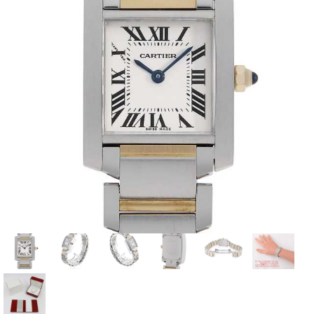
全てのブランドを見
ロレックス
パテック
る
フィリップ
オーデマピゲ
ウブロ
カルティエ
グランド
オメガ
IWC