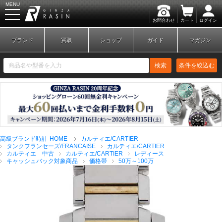
MENU
お問合わせ
カート
ログイン
GINZA RASIN
ブランド
買取
ショップ
ガイド
マガジン
検索
条件を絞込む
新規会員登録
ログイン
高級ブランド時計-HOME
カルティエ/CARTIER
ブランドから探す
タンクフランセーズ/FRANCAISE
カルティエ/CARTIER
カルティエ 中古
カルティエ/CARTIER
レディース
キャッシュバック対象商品
価格帯
50万～100万