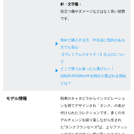
針・文字盤：
新宿店
大阪心斎橋店
目立つ傷やダメージなどはなく良い状態
です。
買取サロン
初めて購入する方、中古品に抵抗がある
GINZA RASIN公式ブログ
方でも安心
【プレミアムクオリティ】仕上げについ
WEBマガジン
買取ブログ
て
どこで買うか迷ったら選びたい！
GINZA RASINの中古時計が選ばれる理由
SNS・動画
とは？
モデル情報
戦車のキャタピラからインスピレーショ
ンを得てデザインされ「タンク」の名が
付けられたコレクションです。多くのモ
For Overseas Customers
デルチェンジを繰り返しながら生まれ
た"タンクフランセーズ"は、よりファッシ
English
简体中文