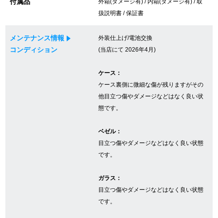
付属品
外箱(ダメージ有) / 内箱(ダメージ有) / 取
扱説明書 / 保証書
GINZA RASINについて
メンテナンス情報
外装仕上げ/電池交換
コンディション
(当店にて 2026年4月)
お客様の声・口コミ
ケース：
GINZA RASINの中古腕時計について
ケース裏側に微細な傷が残りますがその
他目立つ傷やダメージなどはなく良い状
スタッフフォト
態です。
受賞歴
ベゼル：
目立つ傷やダメージなどはなく良い状態
求人情報
です。
ガラス：
店舗情報
目立つ傷やダメージなどはなく良い状態
です。
銀座中央通り店
銀座本店