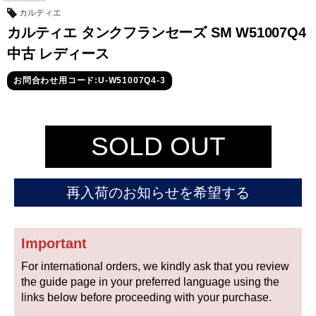
セイコー
カルティエ
カルティエ タンクフランセーズ SM W51007Q4
中古 レディース
お問合わせ用コード:U-W51007Q4-3
ヴァシュロン
チューダー
パネライ
SOLD OUT
コンスタンタン
再入荷のお知らせを希望する
商品の状態から探す
新品
未使用品
Important
For international orders, we kindly ask that you review
中古品
アンティーク品
the guide page in your preferred language using the
links below before proceeding with your purchase.
WEB限定品
SALE