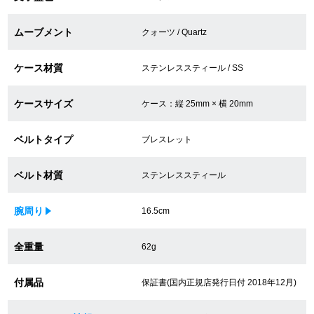
買取専門サロン
ムーブメント
クォーツ / Quartz
買取ご成約者様限定5万円クーポン
ケース材質
ステンレススティール / SS
75%以上保証！中古商品高価買戻し
ケースサイズ
ケース：縦 25mm × 横 20mm
ベルトタイプ
修理・メンテナンスをご希望の方
ブレスレット
ベルト材質
ステンレススティール
修理依頼をする
修理・メンテンナンスについて
腕周り
16.5cm
オーバーホールについて
全重量
62g
外装仕上げについて
付属品
保証書(国内正規店発行日付 2018年12月)
電池交換について