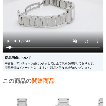
※光の加減やモニターの設定により、実際の商品と色目が異なる場合がござい
ます。
※シリアルナンバーや限定番号につきましては、プライバシーの関係上WEBへ
の掲載を控えております。
またお電話でお問い合わせ頂きましてもお答えできません。
※当店では店頭販売も行っております為、サイトでのご注文と店頭処理との時
間差で在庫切れになる場合がございます。
予めご了承くださいませ。
また、ご来店にてご購入を希望される場合にも、事前に在庫の確認をお電話か
メールにてお問い合わせいただけますようお願いいたします。
※アンティーク品やユーズド品の場合、外装および内部機械に代替部品を使用
している場合がございます。
※表示の定価は、入荷時の価格となっております。
商品画像について
現在の定価と異なる場合がございますのでご了承くださいませ。
中古品、アンティーク品につきましては全て現物を撮影しております。
着用画像はイメージとなりますので現品と異なる場合がございます。
この商品の
関連商品