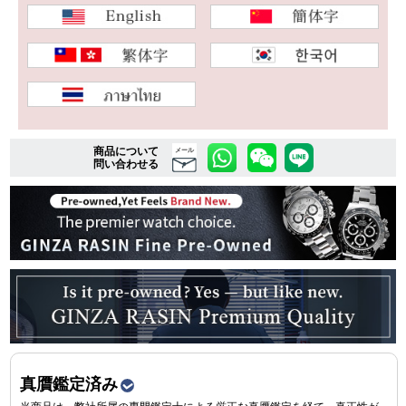
複数条件で商品を絞り込む
詳細検索はこちら
商品について
メール
問い合わせる
ご利用ガイド
GINZA RASINのプレミアムクオリティについて
送料・お支払方法
ショッピングローンの流れ
よくある質問
お問い合わせ
真贋鑑定済み