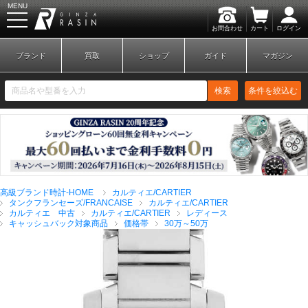
MENU
お問合わせ
カート
ログイン
GINZA RASIN
ブランド
買取
ショップ
ガイド
マガジン
検索
条件を絞込む
新規会員登録
ログイン
高級ブランド時計-HOME
カルティエ/CARTIER
ブランドから探す
タンクフランセーズ/FRANCAISE
カルティエ/CARTIER
カルティエ 中古
カルティエ/CARTIER
レディース
キャッシュバック対象商品
価格帯
30万～50万