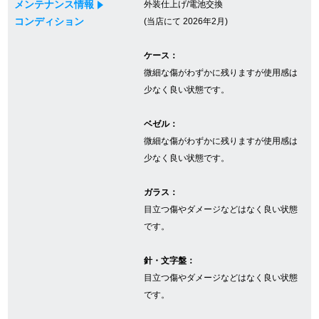
メンテナンス情報
外装仕上げ/電池交換
コンディション
(当店にて 2026年2月)
GINZA RASINについて
ケース：
微細な傷がわずかに残りますが使用感は
お客様の声・口コミ
少なく良い状態です。
GINZA RASINの中古腕時計について
ベゼル：
微細な傷がわずかに残りますが使用感は
スタッフフォト
少なく良い状態です。
受賞歴
ガラス：
目立つ傷やダメージなどはなく良い状態
求人情報
です。
針・文字盤：
店舗情報
目立つ傷やダメージなどはなく良い状態
です。
銀座中央通り店
銀座本店