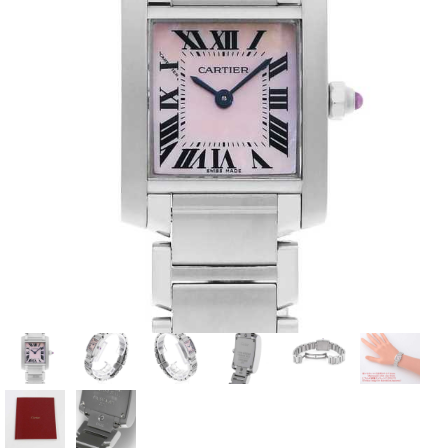
全てのブランドを見
ロレックス
パテック
る
フィリップ
オーデマピゲ
ウブロ
カルティエ
グランド
オメガ
IWC