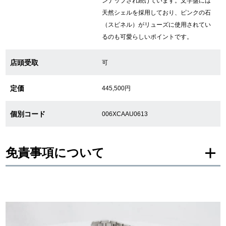
ンナップされ続けています。文字盤には
天然シェルを採用しており、ピンクの石
繁體中文
한국어
（スピネル）がリューズに使用されてい
るのも可愛らしいポイントです。
ภาษาไทย
店頭受取
可
定価
445,500円
個別コード
006XCAAU0613
免責事項について
※新品・未使用品の商品画像は、同一モデルの画像を使用し掲載致しておりま
す。
メーカー保護シールの有無に個体差がございますのでご了承下さいませ。
また、メーカーにてマイナーチェンジがなされる場合がございますが、在庫品
の仕様で販売させていただきますので予めご了承の程お願いいたします。
尚、中古品、アンティーク品につきましては現品を撮影しております。