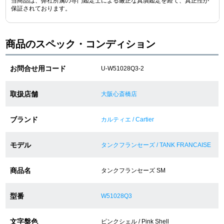
当商品は、弊社所属の専門鑑定士による厳正な真贋鑑定を経て、真正性が
保証されております。
ショップサービス
商品のスペック・コンディション
保証・アフターサービス
お問合せ用コード
U-W51028Q3-2
ラッピングサービス
取扱店舗
大阪心斎橋店
腕時計サイズ調整サービス
ブランド
カルティエ / Cartier
店舗受け取りサービス
モデル
店舗取り寄せサービス
タンクフランセーズ / TANK FRANCAISE
商品名
タンクフランセーズ SM
買取・下取りをご希望の方
型番
W51028Q3
買取・下取りはこちら
文字盤色
ピンクシェル / Pink Shell