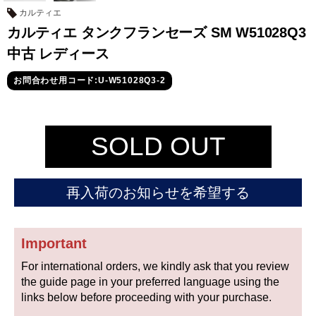
セイコー
カルティエ
カルティエ タンクフランセーズ SM W51028Q3
中古 レディース
お問合わせ用コード:U-W51028Q3-2
ヴァシュロン
チューダー
パネライ
SOLD OUT
コンスタンタン
再入荷のお知らせを希望する
商品の状態から探す
新品
未使用品
Important
For international orders, we kindly ask that you review
中古品
アンティーク品
the guide page in your preferred language using the
links below before proceeding with your purchase.
WEB限定品
SALE