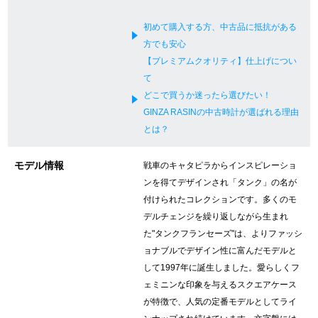
新宿店
大阪心斎橋店
初めて購入する方、中古品に抵抗がある
方でも安心
買取サロン
【プレミアムクオリティ】仕上げについ
て
どこで買うか迷ったら選びたい！
GINZA RASIN公式ブログ
GINZA RASINの中古時計が選ばれる理由
とは？
WEBマガジン
買取ブログ
モデル情報
戦車のキャタピラからインスピレーショ
ンを得てデザインされ「タンク」の名が
SNS・動画
付けられたコレクションです。多くのモ
デルチェンジを繰り返しながら生まれ
た"タンクフランセーズ"は、よりファッシ
ョナブルでデザイン性に富んだモデルと
して1997年に誕生しました。愛らしくフ
For Overseas Customers
ェミニンな印象を与えるスクエアケース
が特徴で、人気の定番モデルとしてライ
English
简体中文