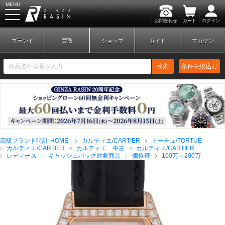
MENU
お問合わせ
カート
ログイン
GINZA RASIN
ブランド
買取
ショップ
ガイド
マガジン
検索
条件を絞込む
新規会員登録
ログイン
高級ブランド時計-HOME
カルティエ/CARTIER
トーチュ/TORTUE
ブランドから探す
カルティエ/CARTIER
カルティエ 中古
カルティエ/CARTIER
レディース
キャッシュバック対象商品
価格帯
100万～200万