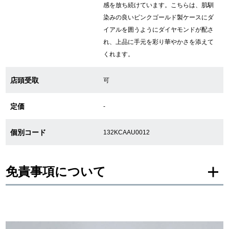
感を放ち続けています。こちらは、肌馴
染みの良いピンクゴールド製ケースにダ
繁體中文
한국어
イアルを囲うようにダイヤモンドが配さ
れ、上品に手元を彩り華やかさを添えて
くれます。
ภาษาไทย
店頭受取
可
定価
-
個別コード
132KCAAU0012
免責事項について
※新品・未使用品の商品画像は、同一モデルの画像を使用し掲載致しておりま
す。
メーカー保護シールの有無に個体差がございますのでご了承下さいませ。
また、メーカーにてマイナーチェンジがなされる場合がございますが、在庫品