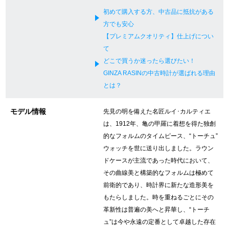
初めて購入する方、中古品に抵抗がある
新宿店
大阪心斎橋店
方でも安心
買取サロン
【プレミアムクオリティ】仕上げについ
て
どこで買うか迷ったら選びたい！
GINZA RASINの中古時計が選ばれる理由
GINZA RASIN公式ブログ
とは？
WEBマガジン
買取ブログ
モデル情報
先見の明を備えた名匠ルイ･カルティエ
は、1912年、亀の甲羅に着想を得た独創
的なフォルムのタイムピース、“トーチュ”
SNS・動画
ウォッチを世に送り出しました。ラウン
ドケースが主流であった時代において、
その曲線美と構築的なフォルムは極めて
前衛的であり、時計界に新たな造形美を
For Overseas Customers
もたらしました。時を重ねるごとにその
革新性は普遍の美へと昇華し、“トーチ
ュ”は今や永遠の定番として卓越した存在
English
简体中文