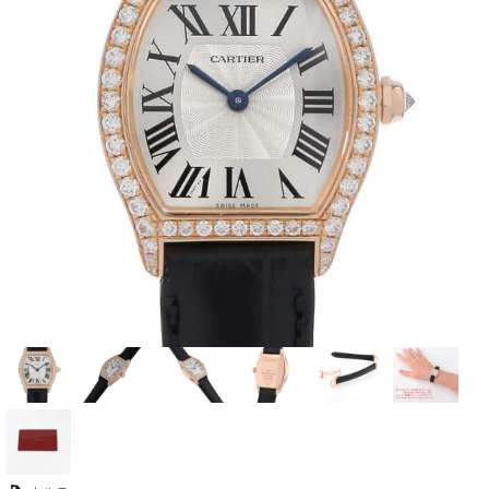
全てのブランドを見
ロレックス
パテック
る
フィリップ
オーデマピゲ
ウブロ
カルティエ
グランド
オメガ
IWC