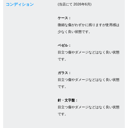
コンディション
(当店にて 2026年6月)
ケース：
GINZA RASINについて
微細な傷がわずかに残りますが使用感は
少なく良い状態です。
お客様の声・口コミ
ベゼル：
GINZA RASINの中古腕時計について
目立つ傷やダメージなどはなく良い状態
です。
スタッフフォト
受賞歴
ガラス：
目立つ傷やダメージなどはなく良い状態
求人情報
です。
針・文字盤：
目立つ傷やダメージなどはなく良い状態
店舗情報
です。
銀座中央通り店
銀座本店