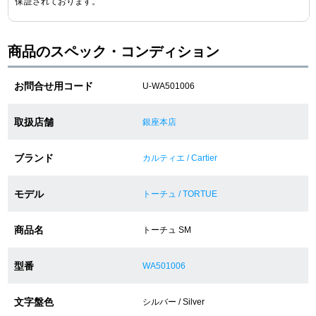
保証されております。
ショップサービス
商品のスペック・コンディション
保証・アフターサービス
お問合せ用コード
U-WA501006
ラッピングサービス
取扱店舗
銀座本店
腕時計サイズ調整サービス
ブランド
カルティエ / Cartier
店舗受け取りサービス
モデル
トーチュ / TORTUE
店舗取り寄せサービス
商品名
トーチュ SM
買取・下取りをご希望の方
型番
WA501006
文字盤色
買取・下取りはこちら
シルバー / Silver