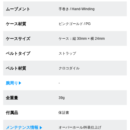
買取専門サロン
ムーブメント
手巻き / Hand-Winding
買取ご成約者様限定5万円クーポン
ケース材質
ピンクゴールド / PG
75%以上保証！中古商品高価買戻し
ケースサイズ
ケース：縦 30mm × 横 24mm
ベルトタイプ
ストラップ
修理・メンテナンスをご希望の方
ベルト材質
クロコダイル
修理依頼をする
腕周り
-
修理・メンテンナンスについて
全重量
39g
オーバーホールについて
付属品
外装仕上げについて
保証書
電池交換について
メンテナンス情報
オーバーホール/外装仕上げ