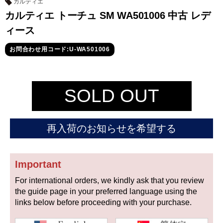
セイコー
カルティエ
カルティエ トーチュ SM WA501006 中古 レデ
ィース
お問合わせ用コード:U-WA501006
SOLD OUT
ヴァシュロン
チューダー
パネライ
コンスタンタン
再入荷のお知らせを希望する
商品の状態から探す
Important
新品
未使用品
For international orders, we kindly ask that you review
中古品
アンティーク品
the guide page in your preferred language using the
links below before proceeding with your purchase.
WEB限定品
SALE