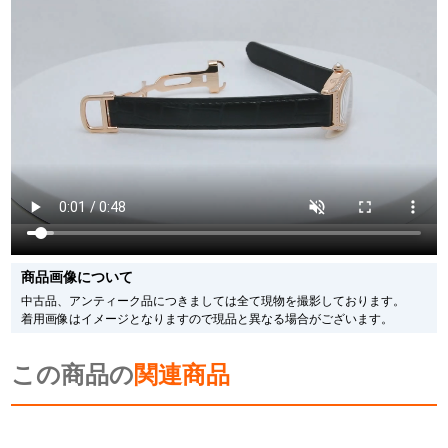
の仕様で販売させていただきますので予めご了承の程お願いいたします。
尚、中古品、アンティーク品につきましては現品を撮影しております。
※光の加減やモニターの設定により、実際の商品と色目が異なる場合がござい
ます。
※シリアルナンバーや限定番号につきましては、プライバシーの関係上WEBへ
の掲載を控えております。
またお電話でお問い合わせ頂きましてもお答えできません。
※当店では店頭販売も行っております為、サイトでのご注文と店頭処理との時
間差で在庫切れになる場合がございます。
予めご了承くださいませ。
また、ご来店にてご購入を希望される場合にも、事前に在庫の確認をお電話か
メールにてお問い合わせいただけますようお願いいたします。
※アンティーク品やユーズド品の場合、外装および内部機械に代替部品を使用
している場合がございます。
※表示の定価は、入荷時の価格となっております。
商品画像について
現在の定価と異なる場合がございますのでご了承くださいませ。
中古品、アンティーク品につきましては全て現物を撮影しております。
着用画像はイメージとなりますので現品と異なる場合がございます。
この商品の
関連商品