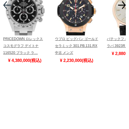
PRICEDOWN ロレックス
ウブロ ビッグバン ゴールド
パテックフィ
コスモグラフ デイトナ
セラミック 301.PB.131.RX
ラバ 3923R
116520 ブラック ラ…
中古 メンズ
¥ 2,880
¥ 4,380,000(税込)
¥ 2,230,000(税込)