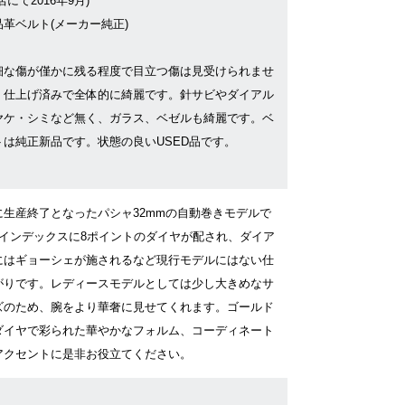
店にて2016年9月)
品革ベルト(メーカー純正)
細な傷が僅かに残る程度で目立つ傷は見受けられませ
。仕上げ済みで全体的に綺麗です。針サビやダイアル
ヤケ・シミなど無く、ガラス、ベゼルも綺麗です。ベ
トは純正新品です。状態の良いUSED品です。
に生産終了となったパシャ32mmの自動巻きモデルで
｡インデックスに8ポイントのダイヤが配され、ダイア
にはギョーシェが施されるなど現行モデルにはない仕
がりです。レディースモデルとしては少し大きめなサ
ズのため、腕をより華奢に見せてくれます。ゴールド
ダイヤで彩られた華やかなフォルム、コーディネート
アクセントに是非お役立てください。