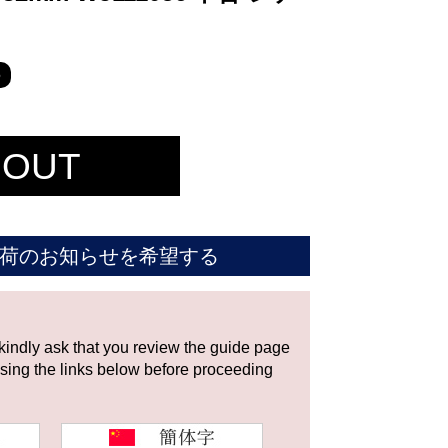
6
 OUT
荷のお知らせを希望する
 kindly ask that you review the guide page
using the links below before proceeding