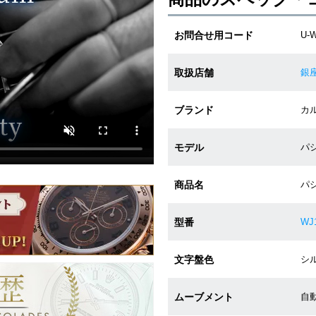
お問合せ用コード
U-W
取扱店舗
銀
ブランド
カル
モデル
パシ
商品名
パシ
型番
WJ1
文字盤色
シル
ムーブメント
自動