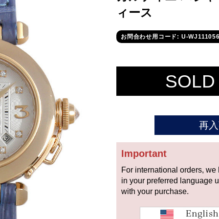
ィース
お問合わせ用コード: U-WJ11105
SOLD
再入
Important
For international orders, we
in your preferred language 
with your purchase.