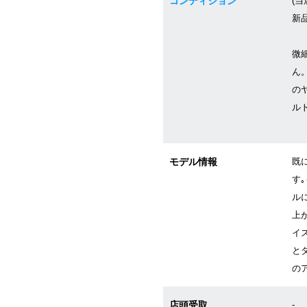
コンディション
(当
新
微
ん
の
ル
モデル情報
既
す
ル
上
イ
と
の
店頭受取
-