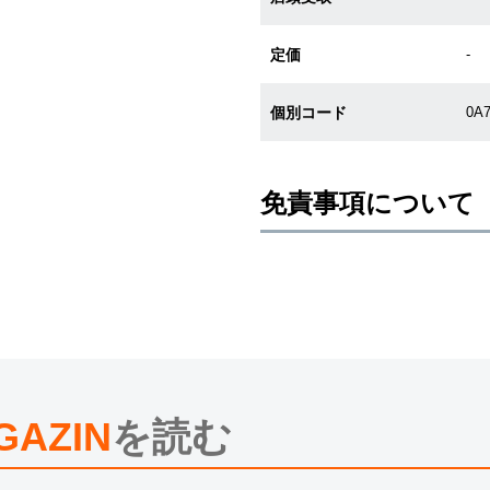
定価
-
個別コード
0A
免責事項について
※新品・未使用品の商品画像は、同
メーカー保護シールの有無に個体差
また、メーカーにてマイナーチェン
売させていただきますので予めご了
尚、中古品、アンティーク品につき
※光の加減やモニターの設定により
※シリアルナンバーや限定番号につ
えております。
GAZIN
を読む
またお電話でお問い合わせ頂きまし
※当店では店頭販売も行っておりま
切れになる場合がございます。