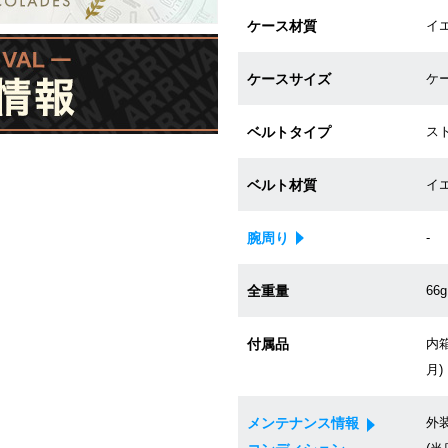
ケース材質
イ
ケースサイズ
ケー
ベルトタイプ
ス
ベルト材質
イ
腕周り
-
全重量
66g
付属品
内箱
月)
メンテナンス情報
外