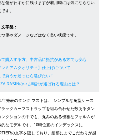
細な傷がわずかに残りますが着用時には気にならない
度です。
・文字盤：
立つ傷やダメージなどはなく良い状態です。
めて購入する方、中古品に抵抗がある方でも安心
プレミアムクオリティ】仕上げについて
こで買うか迷ったら選びたい！
NZA RASINの中古時計が選ばれる理由とは？
021年発表のタンク マストは、 シンプルな角型ケース
ブラックカーフストラップを組み合わせた数あるタン
コレクションの中でも、丸みのある優雅なフォルムが
徴的なモデルです。10時位置のインデックスに
ARTIERの文字を隠しており、細部にまでこだわりが感