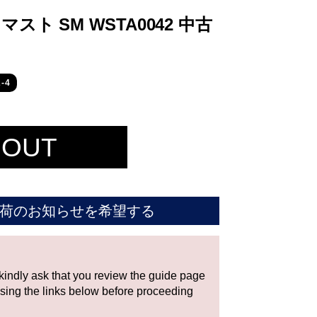
スト SM WSTA0042 中古
-4
 OUT
荷のお知らせを希望する
 kindly ask that you review the guide page
using the links below before proceeding