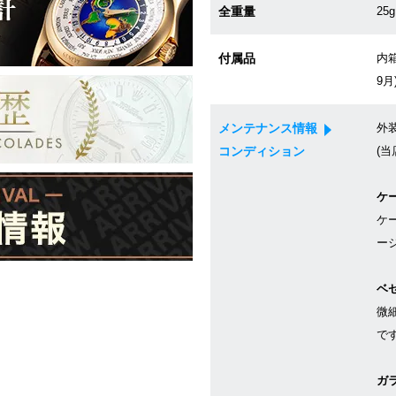
全重量
25g
付属品
内箱
9月
メンテナンス情報
外
コンディション
(当
ケ
ケ
ー
ベ
微
で
ガ