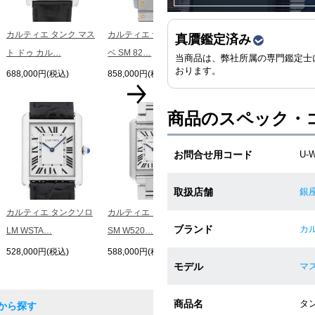
カルティエ タンク マス
カルティエ サントスガル
真贋鑑定済み
ト ドゥ カル…
ベ SM 82…
当商品は、弊社所属の専門鑑定士
おります。
688,000円(税込)
858,000円(税込)
商品のスペック・
カルティエ タンク マス
ト LM WS…
お問合せ用コード
U-W
688,000円(税込)
取扱店舗
銀
カルティエ タンクソロ
カルティエ タンクソロ
ブランド
カル
LM WSTA…
SM W520…
528,000円(税込)
588,000円(税込)
モデル
マス
商品名
タン
から探す