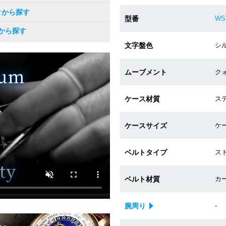
クから探す
型番
WS
から探す
文字盤色
シルバ
ムーブメント
クォ
ケース材質
ステ
ケースサイズ
ケー
ベルトタイプ
ス
ベルト材質
カ
腕周り
-