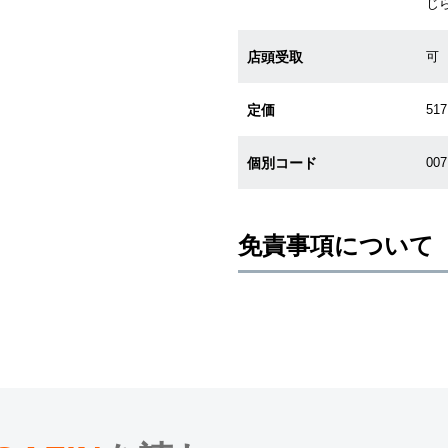
じ
店頭受取
可
定価
517
個別コード
00
免責事項について
※新品・未使用品の商品画像は、同
メーカー保護シールの有無に個体差
また、メーカーにてマイナーチェン
売させていただきますので予めご了
尚、中古品、アンティーク品につき
※光の加減やモニターの設定により
※シリアルナンバーや限定番号につ
えております。