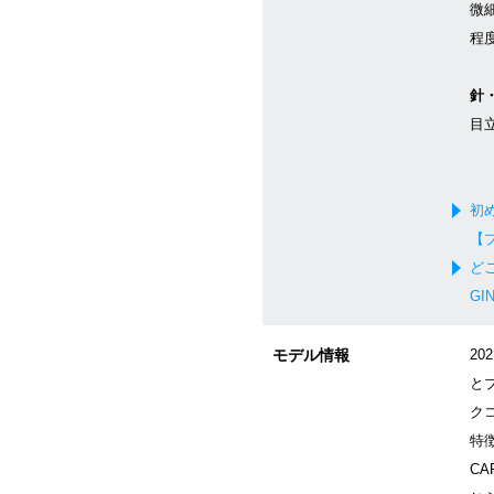
微
程
針
目
初
【
ど
GI
モデル情報
2
と
ク
特
C