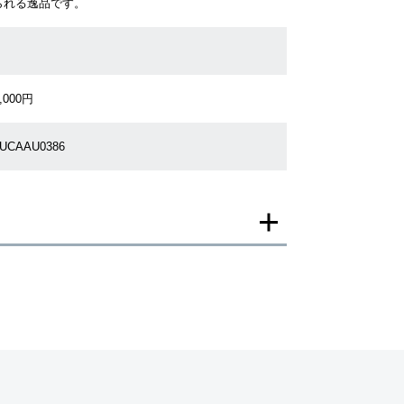
られる逸品です。
,000円
7UCAAU0386
一モデルの画像を使用し掲載致しております。
がございますのでご了承下さいませ。
ジがなされる場合がございますが、在庫品の仕様で販
承の程お願いいたします。
ましては現品を撮影しております。
、実際の商品と色目が異なる場合がございます。
きましては、プライバシーの関係上WEBへの掲載を控