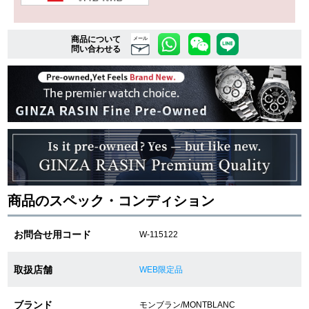
商品について
複数条件で商品を絞り込む
メール
問い合わせる
詳細検索はこちら
ご利用ガイド
GINZA RASINのプレミアムクオリティについて
送料・お支払方法
商品のスペック・コンディション
ショッピングローンの流れ
お問合せ用コード
W-115122
よくある質問
取扱店舗
WEB限定品
お問い合わせ
ブランド
モンブラン/MONTBLANC