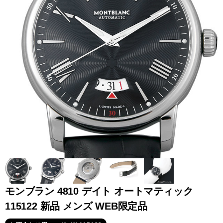
全てのブランドを見
ロレックス
パテック
る
フィリップ
オーデマピゲ
ウブロ
カルティエ
モンブラン 4810 デイト オートマティック
115122 新品 メンズ WEB限定品
グランド
オメガ
IWC