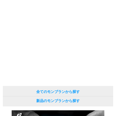
※シリアルナンバーや限定番号につきましては、プライバシーの関係上WEBへ
新宿店
大阪心斎橋店
の掲載を控えております。
またお電話でお問い合わせ頂きましてもお答えできません。
※当店では店頭販売も行っております為、サイトでのご注文と店頭処理との時
買取サロン
間差で在庫切れになる場合がございます。
予めご了承くださいませ。
また、ご来店にてご購入を希望される場合にも、事前に在庫の確認をお電話か
メールにてお問い合わせいただけますようお願いいたします。
GINZA RASIN公式ブログ
※アンティーク品やユーズド品の場合、外装および内部機械に代替部品を使用
している場合がございます。
WEBマガジン
買取ブログ
※表示の定価は、入荷時の価格となっております。
現在の定価と異なる場合がございますのでご了承くださいませ。
SNS・動画
全てのモンブランから探す
For Overseas Customers
新品のモンブランから探す
English
简体中文