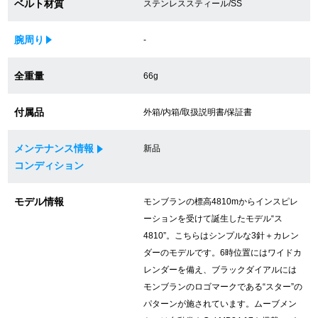
ベルト材質
ステンレススティール/SS
買取専門サロン
腕周り
-
買取ご成約者様限定5万円クーポン
全重量
66g
75%以上保証！中古商品高価買戻し
付属品
外箱/内箱/取扱説明書/保証書
修理・メンテナンスをご希望の方
メンテナンス情報
新品
コンディション
修理依頼をする
モデル情報
モンブランの標高4810mからインスピレ
修理・メンテンナンスについて
ーションを受けて誕生したモデル“ス
4810”。こちらはシンプルな3針＋カレン
オーバーホールについて
ダーのモデルです。6時位置にはワイドカ
レンダーを備え、ブラックダイアルには
外装仕上げについて
モンブランのロゴマークである“スター”の
パターンが施されています。ムーブメン
電池交換について