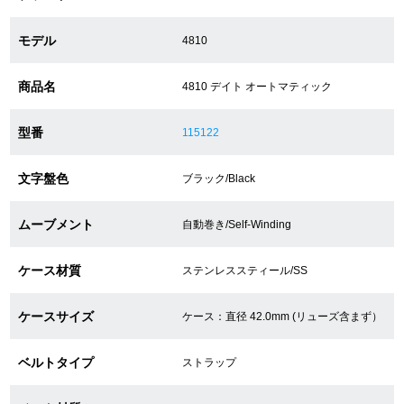
モデル
4810
ショップサービス
商品名
4810 デイト オートマティック
保証・アフターサービス
型番
115122
ラッピングサービス
文字盤色
ブラック/Black
腕時計サイズ調整サービス
店舗受け取りサービス
ムーブメント
自動巻き/Self-Winding
店舗取り寄せサービス
ケース材質
ステンレススティール/SS
ケースサイズ
ケース：直径 42.0mm (リューズ含まず）
買取・下取りをご希望の方
ベルトタイプ
ストラップ
買取・下取りはこちら