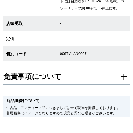
トには自動巻きCal.MB24.17を搭載。パ
ワーリザーブ約38時間。5気圧防水。
GINZA RASINについて
店頭受取
-
お客様の声・口コミ
定価
-
GINZA RASINの中古腕時計について
個別コード
006TMLAN0067
スタッフフォト
免責事項について
受賞歴
求人情報
※新品・未使用品の商品画像は、同一モデルの画像を使用し掲載致しておりま
す。
商品画像について
メーカー保護シールの有無に個体差がございますのでご了承下さいませ。
また、メーカーにてマイナーチェンジがなされる場合がございますが、在庫品
中古品、アンティーク品につきましては全て現物を撮影しております。
の仕様で販売させていただきますので予めご了承の程お願いいたします。
店舗情報
着用画像はイメージとなりますので現品と異なる場合がございます。
尚、中古品、アンティーク品につきましては現品を撮影しております。
※光の加減やモニターの設定により、実際の商品と色目が異なる場合がござい
銀座中央通り店
銀座本店
ます。