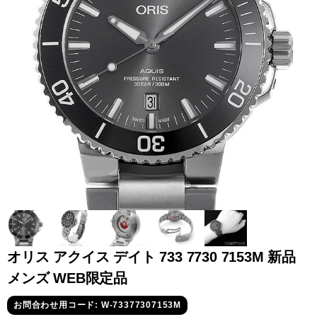
全てのブランドを見
ロレックス
パテック
る
フィリップ
オーデマピゲ
ウブロ
カルティエ
オリス アクイス デイト 733 7730 7153M 新品
メンズ WEB限定品
グランド
オメガ
IWC
お問合わせ用コード: W-73377307153M