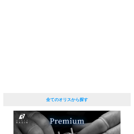
の掲載を控えております。
またお電話でお問い合わせ頂きましてもお答えできません。
新宿店
大阪心斎橋店
※当店では店頭販売も行っております為、サイトでのご注文と店頭処理との時
間差で在庫切れになる場合がございます。
買取サロン
予めご了承くださいませ。
また、ご来店にてご購入を希望される場合にも、事前に在庫の確認をお電話か
メールにてお問い合わせいただけますようお願いいたします。
※アンティーク品やユーズド品の場合、外装および内部機械に代替部品を使用
GINZA RASIN公式ブログ
している場合がございます。
※表示の定価は、入荷時の価格となっております。
現在の定価と異なる場合がございますのでご了承くださいませ。
WEBマガジン
買取ブログ
SNS・動画
全てのオリスから探す
For Overseas Customers
English
简体中文