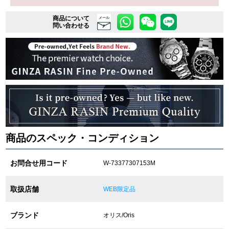
商品について
メール
問い合わせる
複数条件で商品を絞り込む
詳細検索はこちら
ご利用ガイド
GINZA RASINのプレミアムクオリティについて
商品のスペック・コンディション
送料・お支払方法
お問合せ用コード
W-73377307153M
ショッピングローンの流れ
取扱店舗
WEB限定品
よくある質問
お問い合わせ
ブランド
オリス/Oris