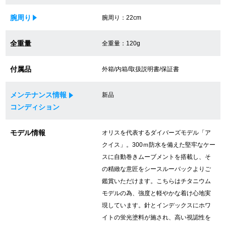
買取専門サロン
腕周り
腕周り：22cm
買取ご成約者様限定5万円クーポン
全重量
全重量：120g
75%以上保証！中古商品高価買戻し
付属品
外箱/内箱/取扱説明書/保証書
メンテナンス情報
新品
修理・メンテナンスをご希望の方
コンディション
修理依頼をする
モデル情報
オリスを代表するダイバーズモデル「ア
クイス」。300ｍ防水を備えた堅牢なケー
修理・メンテンナンスについて
スに自動巻きムーブメントを搭載し、そ
の精緻な意匠をシースルーバックよりご
オーバーホールについて
鑑賞いただけます。こちらはチタニウム
モデルの為、強度と軽やかな着け心地実
外装仕上げについて
現しています。針とインデックスにホワ
イトの蛍光塗料が施され、高い視認性を
電池交換について