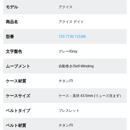
モデル
アクイス
ショップサービス
商品名
アクイス デイト
保証・アフターサービス
型番
733 7730 7153M
ラッピングサービス
文字盤色
グレー/Gray
腕時計サイズ調整サービス
ムーブメント
自動巻き/Self-Winding
店舗受け取りサービス
ケース材質
チタン/TI
店舗取り寄せサービス
ケースサイズ
ケース：直径 43.5mm (リューズ含まず）
買取・下取りをご希望の方
ベルトタイプ
ブレスレット
買取・下取りはこちら
ベルト材質
チタン/TI