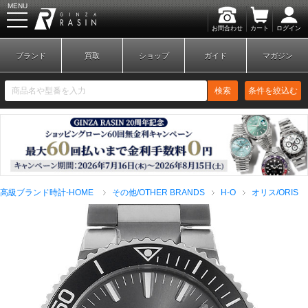
MENU
お問合わせ
カート
ログイン
GINZA RASIN
ブランド
買取
ショップ
ガイド
マガジン
検索
条件を絞込む
新規会員登録
ログイン
高級ブランド時計-HOME
その他/OTHER BRANDS
H-O
オリス/ORIS
ブランドから探す