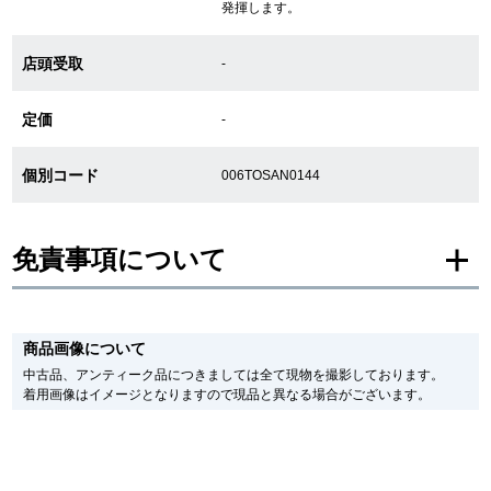
発揮します。
店頭受取
-
GINZA RASINについて
定価
-
お客様の声・口コミ
個別コード
006TOSAN0144
GINZA RASINの中古腕時計について
スタッフフォト
免責事項について
受賞歴
※新品・未使用品の商品画像は、同一モデルの画像を使用し掲載致しておりま
求人情報
す。
商品画像について
メーカー保護シールの有無に個体差がございますのでご了承下さいませ。
また、メーカーにてマイナーチェンジがなされる場合がございますが、在庫品
中古品、アンティーク品につきましては全て現物を撮影しております。
の仕様で販売させていただきますので予めご了承の程お願いいたします。
着用画像はイメージとなりますので現品と異なる場合がございます。
尚、中古品、アンティーク品につきましては現品を撮影しております。
店舗情報
※光の加減やモニターの設定により、実際の商品と色目が異なる場合がござい
ます。
銀座中央通り店
銀座本店
※シリアルナンバーや限定番号につきましては、プライバシーの関係上WEBへ