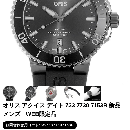
全てのブランドを見
ロレックス
パテック
る
フィリップ
オーデマピゲ
ウブロ
カルティエ
オリス アクイス デイト 733 7730 7153R 新品
メンズ WEB限定品
グランド
オメガ
IWC
お問合わせ用コード: W-73377307153R