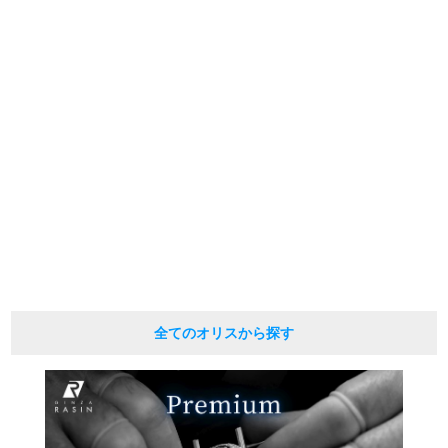
の掲載を控えております。
またお電話でお問い合わせ頂きましてもお答えできません。
新宿店
大阪心斎橋店
※当店では店頭販売も行っております為、サイトでのご注文と店頭処理との時
間差で在庫切れになる場合がございます。
買取サロン
予めご了承くださいませ。
また、ご来店にてご購入を希望される場合にも、事前に在庫の確認をお電話か
メールにてお問い合わせいただけますようお願いいたします。
※アンティーク品やユーズド品の場合、外装および内部機械に代替部品を使用
GINZA RASIN公式ブログ
している場合がございます。
※表示の定価は、入荷時の価格となっております。
現在の定価と異なる場合がございますのでご了承くださいませ。
WEBマガジン
買取ブログ
SNS・動画
全てのオリスから探す
For Overseas Customers
English
简体中文