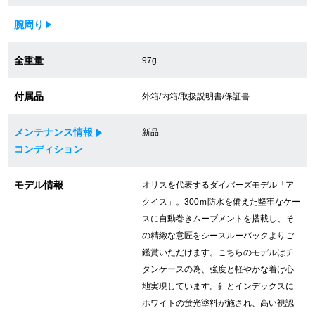
買取専門サロン
腕周り
-
買取ご成約者様限定5万円クーポン
全重量
97g
75%以上保証！中古商品高価買戻し
付属品
外箱/内箱/取扱説明書/保証書
メンテナンス情報
新品
修理・メンテナンスをご希望の方
コンディション
修理依頼をする
モデル情報
オリスを代表するダイバーズモデル「ア
クイス」。300ｍ防水を備えた堅牢なケー
修理・メンテンナンスについて
スに自動巻きムーブメントを搭載し、そ
の精緻な意匠をシースルーバックよりご
オーバーホールについて
鑑賞いただけます。こちらのモデルはチ
タンケースの為、強度と軽やかな着け心
外装仕上げについて
地実現しています。針とインデックスに
ホワイトの蛍光塗料が施され、高い視認
電池交換について