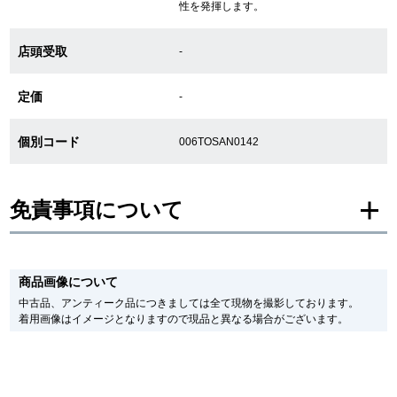
性を発揮します。
店頭受取
-
GINZA RASINについて
定価
-
お客様の声・口コミ
個別コード
006TOSAN0142
GINZA RASINの中古腕時計について
スタッフフォト
免責事項について
受賞歴
※新品・未使用品の商品画像は、同一モデルの画像を使用し掲載致しておりま
求人情報
す。
商品画像について
メーカー保護シールの有無に個体差がございますのでご了承下さいませ。
また、メーカーにてマイナーチェンジがなされる場合がございますが、在庫品
中古品、アンティーク品につきましては全て現物を撮影しております。
の仕様で販売させていただきますので予めご了承の程お願いいたします。
着用画像はイメージとなりますので現品と異なる場合がございます。
尚、中古品、アンティーク品につきましては現品を撮影しております。
店舗情報
※光の加減やモニターの設定により、実際の商品と色目が異なる場合がござい
ます。
銀座中央通り店
銀座本店
※シリアルナンバーや限定番号につきましては、プライバシーの関係上WEBへ