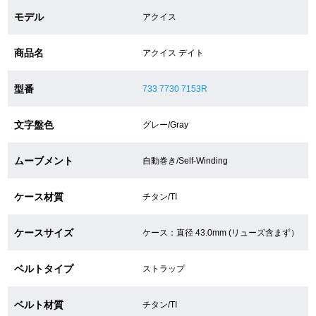
モデル
アクイス
ショップサービス
商品名
アクイス デイト
保証・アフターサービス
型番
733 7730 7153R
ラッピングサービス
文字盤色
グレー/Gray
腕時計サイズ調整サービス
ムーブメント
自動巻き/Self-Winding
店舗受け取りサービス
ケース材質
チタン/TI
店舗取り寄せサービス
ケースサイズ
ケース：直径 43.0mm (リューズ含まず）
買取・下取りをご希望の方
ベルトタイプ
ストラップ
買取・下取りはこちら
ベルト材質
チタン/TI