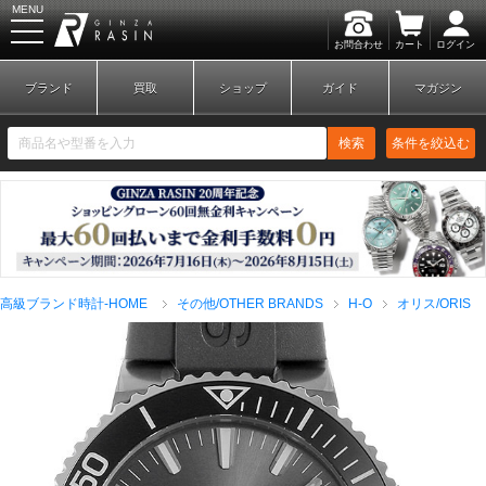
MENU
お問合わせ
カート
ログイン
GINZA RASIN
ブランド
買取
ショップ
ガイド
マガジン
検索
条件を絞込む
新規会員登録
ログイン
高級ブランド時計-HOME
その他/OTHER BRANDS
H-O
オリス/ORIS
ブランドから探す