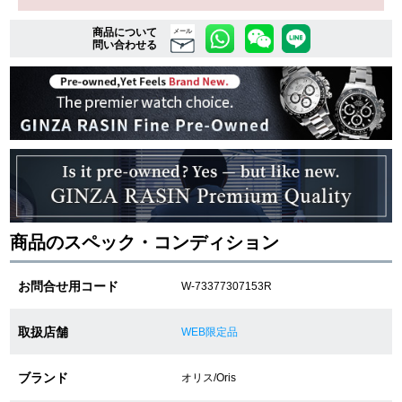
商品について
メール
問い合わせる
複数条件で商品を絞り込む
詳細検索はこちら
ご利用ガイド
GINZA RASINのプレミアムクオリティについて
商品のスペック・コンディション
送料・お支払方法
お問合せ用コード
W-73377307153R
ショッピングローンの流れ
取扱店舗
WEB限定品
よくある質問
お問い合わせ
ブランド
オリス/Oris