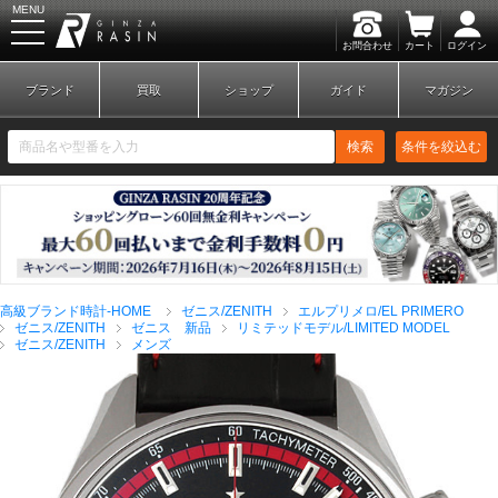
MENU
お問合わせ
カート
ログイン
GINZA RASIN
ブランド
買取
ショップ
ガイド
マガジン
検索
条件を絞込む
新規会員登録
ログイン
高級ブランド時計-HOME
ゼニス/ZENITH
エルプリメロ/EL PRIMERO
ブランドから探す
ゼニス/ZENITH
ゼニス 新品
リミテッドモデル/LIMITED MODEL
ゼニス/ZENITH
メンズ