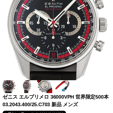
全てのブランドを見
ロレックス
パテック
る
フィリップ
オーデマピゲ
ウブロ
カルティエ
ゼニス エルプリメロ 36000VPH 世界限定500本
03.2043.400/25.C703 新品 メンズ
グランド
オメガ
IWC