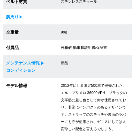
ベルト材質
ステンレススティール
買取専門サロン
腕周り
-
買取ご成約者様限定5万円クーポン
全重量
99g
75%以上保証！中古商品高価買戻し
付属品
外箱/内箱/取扱説明書/保証書
修理・メンテナンスをご希望の方
メンテナンス情報
新品
コンディション
修理依頼をする
モデル情報
2012年に世界限定500本で発売された、
修理・メンテンナンスについて
エル・プリメロ 36000VPH。ブラックの
文字盤に差し色として赤が使用されてお
オーバーホールについて
り、非常にインパクトのあるデザインで
す。ストラップのステッチや裏面のラバ
外装仕上げについて
ーにも赤が使用され、ゼニスにしては大
変珍しい配色と言えるでしょう。
電池交換について