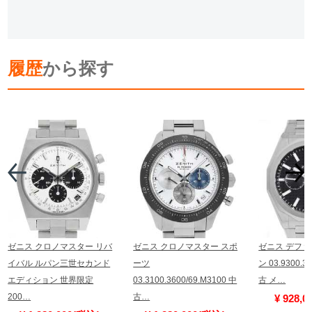
履歴
から探す
ゼニス クロノマスター リバ
ゼニス クロノマスター スポ
ゼニス デファ
イバル ルパン三世セカンド
ーツ
ン 03.9300.36
エディション 世界限定
03.3100.3600/69.M3100 中
古 メ…
200…
古…
¥ 928,