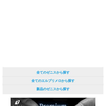
※当店では店頭販売も行っております為、サイトでのご注文と店頭処理との時
新宿店
大阪心斎橋店
間差で在庫切れになる場合がございます。
予めご了承くださいませ。
また、ご来店にてご購入を希望される場合にも、事前に在庫の確認をお電話か
買取サロン
メールにてお問い合わせいただけますようお願いいたします。
※アンティーク品やユーズド品の場合、外装および内部機械に代替部品を使用
している場合がございます。
GINZA RASIN公式ブログ
※表示の定価は、入荷時の価格となっております。
現在の定価と異なる場合がございますのでご了承くださいませ。
WEBマガジン
買取ブログ
SNS・動画
全てのゼニスから探す
全てのエルプリメロから探す
新品のゼニスから探す
For Overseas Customers
English
简体中文