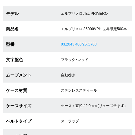
モデル
エルプリメロ / EL PRIMERO
ショップサービス
商品名
エルプリメロ 36000VPH 世界限定500本
保証・アフターサービス
型番
03.2043.400/25.C703
ラッピングサービス
文字盤色
ブラック×レッド
腕時計サイズ調整サービス
店舗受け取りサービス
ムーブメント
自動巻き
店舗取り寄せサービス
ケース材質
ステンレススティール
ケースサイズ
ケース：直径 42.0mm (リューズ含まず）
買取・下取りをご希望の方
ベルトタイプ
ストラップ
買取・下取りはこちら