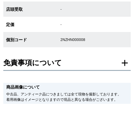
店頭受取
-
GINZA RASINについて
定価
-
お客様の声・口コミ
個別コード
2NZHN000008
GINZA RASINの中古腕時計について
免責事項について
スタッフフォト
受賞歴
※新品・未使用品の商品画像は、同一モデルの画像を使用し掲載致しておりま
す。
商品画像について
メーカー保護シールの有無に個体差がございますのでご了承下さいませ。
求人情報
また、メーカーにてマイナーチェンジがなされる場合がございますが、在庫品
中古品、アンティーク品につきましては全て現物を撮影しております。
の仕様で販売させていただきますので予めご了承の程お願いいたします。
着用画像はイメージとなりますので現品と異なる場合がございます。
尚、中古品、アンティーク品につきましては現品を撮影しております。
※光の加減やモニターの設定により、実際の商品と色目が異なる場合がござい
店舗情報
ます。
※シリアルナンバーや限定番号につきましては、プライバシーの関係上WEBへ
の掲載を控えております。
銀座中央通り店
銀座本店
またお電話でお問い合わせ頂きましてもお答えできません。