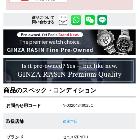
商品について
複数条件で商品を絞り込む
メール
問い合わせる
詳細検索はこちら
ご利用ガイド
GINZA RASINのプレミアムクオリティについて
送料・お支払方法
商品のスペック・コンディション
ショッピングローンの流れ
お問合せ用コード
N-03204340025C
よくある質問
取扱店舗
銀座本店
お問い合わせ
ブランド
ゼニス/ZENITH