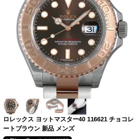
全てのブランドを見
ロレックス
パテック
る
フィリップ
オーデマピゲ
ウブロ
カルティエ
ロレックス ヨットマスター40 116621 チョコレ
ートブラウン 新品 メンズ
グランド
オメガ
IWC