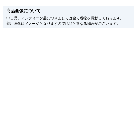
※新品・未使用品の商品画像は、同一モデルの画像を使用し掲載致しておりま
す。
新宿店
大阪心斎橋店
商品画像について
メーカー保護シールの有無に個体差がございますのでご了承下さいませ。
また、メーカーにてマイナーチェンジがなされる場合がございますが、在庫品
中古品、アンティーク品につきましては全て現物を撮影しております。
の仕様で販売させていただきますので予めご了承の程お願いいたします。
買取サロン
着用画像はイメージとなりますので現品と異なる場合がございます。
尚、中古品、アンティーク品につきましては現品を撮影しております。
※光の加減やモニターの設定により、実際の商品と色目が異なる場合がござい
ます。
GINZA RASIN公式ブログ
※シリアルナンバーや限定番号につきましては、プライバシーの関係上WEBへ
の掲載を控えております。
またお電話でお問い合わせ頂きましてもお答えできません。
WEBマガジン
買取ブログ
※当店では店頭販売も行っております為、サイトでのご注文と店頭処理との時
間差で在庫切れになる場合がございます。
予めご了承くださいませ。
また、ご来店にてご購入を希望される場合にも、事前に在庫の確認をお電話か
メールにてお問い合わせいただけますようお願いいたします。
SNS・動画
※アンティーク品やユーズド品の場合、外装および内部機械に代替部品を使用
している場合がございます。
※表示の定価は、入荷時の価格となっております。
現在の定価と異なる場合がございますのでご了承くださいませ。
For Overseas Customers
English
简体中文