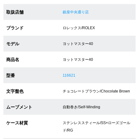
取扱店舗
銀座中央通り店
ショップサービス
ブランド
ロレックス/ROLEX
保証・アフターサービス
モデル
ヨットマスター40
ラッピングサービス
商品名
ヨットマスター40
腕時計サイズ調整サービス
型番
116621
店舗受け取りサービス
店舗取り寄せサービス
文字盤色
チョコレートブラウン/Chocolate Brown
ムーブメント
自動巻き/Self-Winding
買取・下取りをご希望の方
ケース材質
ステンレススティール/SS×ローズゴール
ド/RG
買取・下取りはこちら