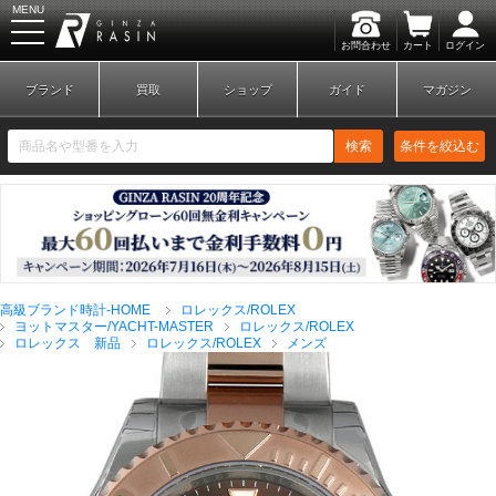
MENU
お問合わせ
カート
ログイン
GINZA RASIN
ブランド
買取
ショップ
ガイド
マガジン
検索
条件を絞込む
新規会員登録
ログイン
高級ブランド時計-HOME
ロレックス/ROLEX
ブランドから探す
ヨットマスター/YACHT-MASTER
ロレックス/ROLEX
ロレックス 新品
ロレックス/ROLEX
メンズ