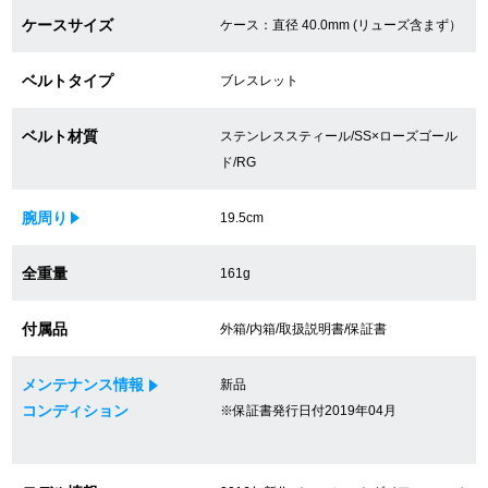
ケースサイズ
ケース：直径 40.0mm (リューズ含まず）
買取専門サロン
買取ご成約者様限定5万円クーポン
ベルトタイプ
ブレスレット
75%以上保証！中古商品高価買戻し
ベルト材質
ステンレススティール/SS×ローズゴール
ド/RG
修理・メンテナンスをご希望の方
腕周り
19.5cm
全重量
161g
修理依頼をする
修理・メンテンナンスについて
付属品
外箱/内箱/取扱説明書/保証書
オーバーホールについて
メンテナンス情報
新品
コンディション
※保証書発行日付2019年04月
外装仕上げについて
電池交換について