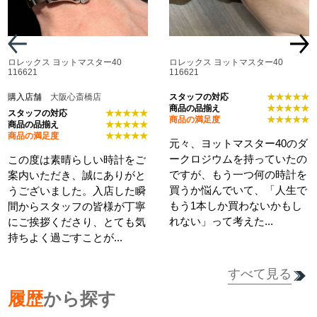
ロレックス ヨットマスター40
ロレックス ヨットマスター40
116621
116621
購入店舗
大阪心斎橋店
スタッフの対応
★★★★★
商品の品揃え
★★★★★
スタッフの対応
★★★★★
商品の満足度
★★★★★
商品の品揃え
★★★★★
商品の満足度
★★★★★
元々、ヨットマスター40のダ
ークロジウムを持っていたの
この度は素晴らしい時計をご
ですが、もう一つ何の時計を
案内いただき、誠にありがと
買うか悩んでいて、「人生で
うございました。入店した瞬
もう1本しか買わないかもし
間からスタッフの皆様が丁寧
れない」って考えた...
にご挨拶くださり、とても気
持ちよく過ごすことが...
すべて見る
詳細を見る
履歴
から探す
詳細を見る