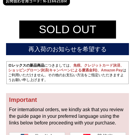
セイコー
お問合わせ用コード: N-116621BR
SOLD OUT
再入荷のお知らせを希望する
ヴァシュロン
チューダー
パネライ
コンスタンタン
ロレックスの新品商品
につきましては、
免税、クレジットカード決済、
ショッピングローン決済(キャンペーンによる優遇金利)、Amazon Pay
は
ご利用いただけません。その他のお支払い方法をご指定いただきますよ
うお願い申し上げます。
商品の状態から探す
Important
新品
未使用品
For international orders, we kindly ask that you review
中古品
アンティーク品
the guide page in your preferred language using the
links below before proceeding with your purchase.
WEB限定品
SALE