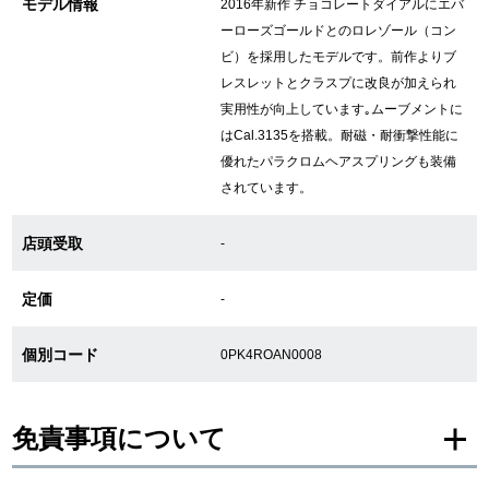
モデル情報
2016年新作 チョコレートダイアルにエバ
ーローズゴールドとのロレゾール（コン
ビ）を採用したモデルです。前作よりブ
GINZA RASINについて
レスレットとクラスプに改良が加えられ
実用性が向上しています｡ムーブメントに
お客様の声・口コミ
はCal.3135を搭載。耐磁・耐衝撃性能に
優れたパラクロムヘアスプリングも装備
GINZA RASINの中古腕時計について
されています。
スタッフフォト
店頭受取
-
受賞歴
定価
-
求人情報
個別コード
0PK4ROAN0008
店舗情報
免責事項について
銀座中央通り店
銀座本店