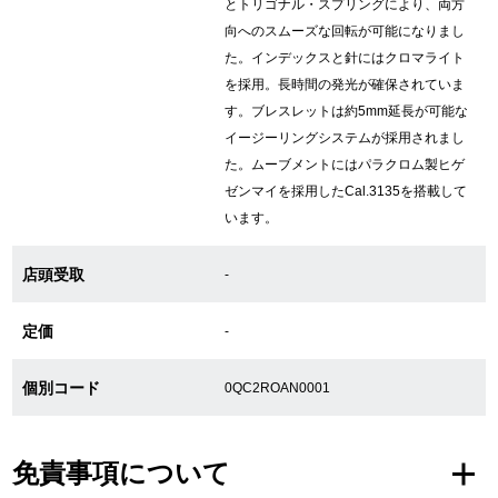
とトリゴナル・スプリングにより、両方
向へのスムーズな回転が可能になりまし
た。インデックスと針にはクロマライト
GINZA RASINについて
を採用。長時間の発光が確保されていま
す。ブレスレットは約5mm延長が可能な
お客様の声・口コミ
イージーリングシステムが採用されまし
た。ムーブメントにはパラクロム製ヒゲ
GINZA RASINの中古腕時計について
ゼンマイを採用したCal.3135を搭載して
います。
スタッフフォト
店頭受取
-
受賞歴
定価
求人情報
-
個別コード
0QC2ROAN0001
店舗情報
免責事項について
銀座中央通り店
銀座本店