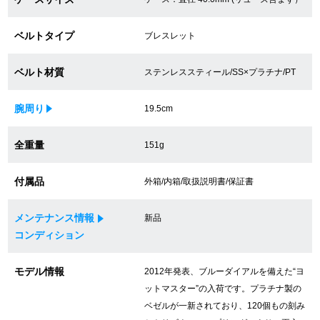
買取専門サロン
ベルトタイプ
ブレスレット
買取ご成約者様限定5万円クーポン
ベルト材質
ステンレススティール/SS×プラチナ/PT
75%以上保証！中古商品高価買戻し
腕周り
19.5cm
修理・メンテナンスをご希望の方
全重量
151g
修理依頼をする
付属品
外箱/内箱/取扱説明書/保証書
修理・メンテンナンスについて
メンテナンス情報
新品
コンディション
オーバーホールについて
モデル情報
2012年発表、ブルーダイアルを備えた“ヨ
外装仕上げについて
ットマスター”の入荷です。プラチナ製の
ベゼルが一新されており、120個もの刻み
電池交換について