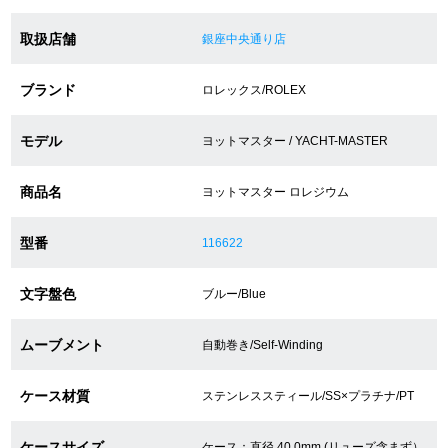
取扱店舗
銀座中央通り店
ショップサービス
ブランド
ロレックス/ROLEX
保証・アフターサービス
モデル
ヨットマスター / YACHT-MASTER
ラッピングサービス
商品名
ヨットマスター ロレジウム
腕時計サイズ調整サービス
型番
116622
店舗受け取りサービス
店舗取り寄せサービス
文字盤色
ブルー/Blue
ムーブメント
自動巻き/Self-Winding
買取・下取りをご希望の方
ケース材質
ステンレススティール/SS×プラチナ/PT
買取・下取りはこちら
ケースサイズ
ケース：直径 40.0mm (リューズ含まず）