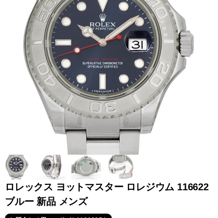
全てのブランドを見
ロレックス
パテック
る
フィリップ
オーデマピゲ
ウブロ
カルティエ
ロレックス ヨットマスター ロレジウム 116622
ブルー 新品 メンズ
グランド
オメガ
IWC