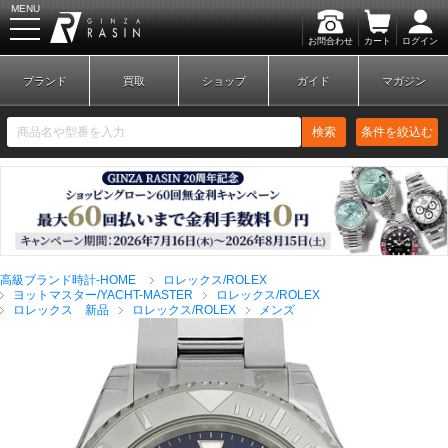
MENU
お問合わせ
カート
ログイン
GINZA RASIN
ブランド
買取
ショップ
ガイド
マガジン
検索
条件を絞込む
新規会員登録
ログイン
高級ブランド時計-HOME
ロレックス/ROLEX
ブランドから探す
ヨットマスター/YACHT-MASTER
ロレックス/ROLEX
ロレックス 新品
ロレックス/ROLEX
メンズ