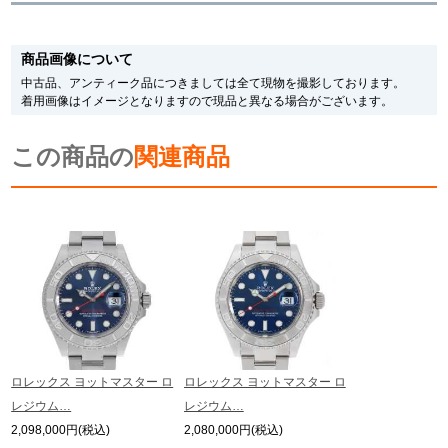
新宿店
大阪心斎橋店
※新品・未使用品の商品画像は、同一モデルの画像を使用し掲載致しておりま
す。
商品画像について
メーカー保護シールの有無に個体差がございますのでご了承下さいませ。
買取サロン
また、メーカーにてマイナーチェンジがなされる場合がございますが、在庫品
中古品、アンティーク品につきましては全て現物を撮影しております。
の仕様で販売させていただきますので予めご了承の程お願いいたします。
着用画像はイメージとなりますので現品と異なる場合がございます。
尚、中古品、アンティーク品につきましては現品を撮影しております。
※光の加減やモニターの設定により、実際の商品と色目が異なる場合がござい
GINZA RASIN公式ブログ
この商品の
ます。
関連商品
※シリアルナンバーや限定番号につきましては、プライバシーの関係上WEBへ
の掲載を控えております。
WEBマガジン
買取ブログ
またお電話でお問い合わせ頂きましてもお答えできません。
※当店では店頭販売も行っております為、サイトでのご注文と店頭処理との時
間差で在庫切れになる場合がございます。
予めご了承くださいませ。
SNS・動画
また、ご来店にてご購入を希望される場合にも、事前に在庫の確認をお電話か
メールにてお問い合わせいただけますようお願いいたします。
※アンティーク品やユーズド品の場合、外装および内部機械に代替部品を使用
している場合がございます。
※表示の定価は、入荷時の価格となっております。
ロレックス ヨットマスター ロ
ロレックス ヨットマスター ロ
現在の定価と異なる場合がございますのでご了承くださいませ。
For Overseas Customers
レジウム…
レジウム…
2,098,000円(税込)
2,080,000円(税込)
English
简体中文