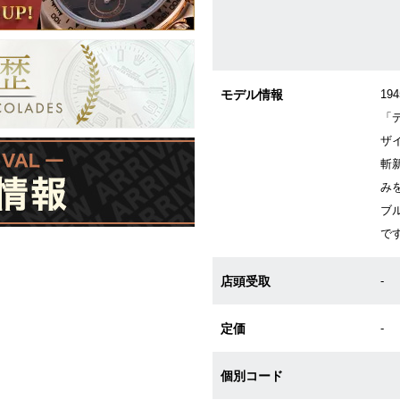
モデル情報
1
「
ザ
斬
み
ブ
で
店頭受取
-
定価
-
個別コード