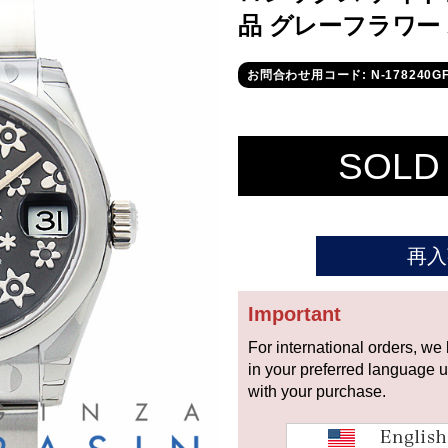
品 グレーフラワー
お問合わせ用コード: N-178240G
SOLD
再入
Important
For international orders, we
in your preferred language 
with your purchase.