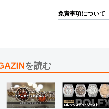
免責事項について
※新品・未使用品の商品画像は、同
メーカー保護シールの有無に個体差
また、メーカーにてマイナーチェン
売させていただきますので予めご了
尚、中古品、アンティーク品につき
※光の加減やモニターの設定により
※シリアルナンバーや限定番号につ
えております。
GAZIN
を読む
またお電話でお問い合わせ頂きまし
※当店では店頭販売も行っておりま
切れになる場合がございます。
予めご了承くださいませ。
また、ご来店にてご購入を希望され
お問い合わせいただけますようお願
※アンティーク品やユーズド品の場
合がございます。
※表示の定価は、入荷時の価格とな