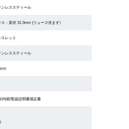
テンレススティール
ス：直径 31.0mm (リューズ含まず）
レスレット
テンレススティール
5cm
箱/内箱/取扱説明書保証書
品