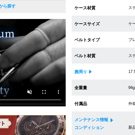
から探す
ケース材質
ス
ケースサイズ
ケー
ベルトタイプ
ブ
ベルト材質
ス
腕周り
17.
全重量
94g
付属品
外
メンテナンス情報
コンディション
新