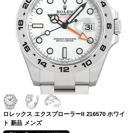
全てのブランドを見
ロレックス
パテック
る
フィリップ
オーデマピゲ
ウブロ
カルティエ
ロレックス エクスプローラーII 216570 ホワイ
ト 新品 メンズ
グランド
オメガ
IWC