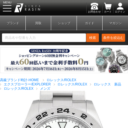
MENU
お問合わせ
カート
ログイン
GINZA RASIN
ブランド
買取
ショップ
ガイド
マガジン
検索
条件を絞込む
新規会員登録
ログイン
高級ブランド時計-HOME
ロレックス/ROLEX
ブランドから探す
エクスプローラー/EXPLORER
ロレックス/ROLEX
ロレックス 新品
ロレックス/ROLEX
メンズ