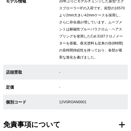
モデル情報
20年ぶりにモデルチェンジした新型“エク
スプローラーII”の入荷です。前型の16570
より2mm大きい42mmケースを採用し、
GINZA RASINについて
さらに存在感が増しています。ムーブメ
ントは耐磁性ブルーパラクロム・ヘアス
お客様の声・口コミ
プリングを使用したCal.3187クロノメー
ターを搭載。夜光塗料も従来の倍(8時間)
GINZA RASINの中古腕時計について
の長時間持続性を持っており、各部が着
実な進化を遂げました。
スタッフフォト
店頭受取
-
受賞歴
定価
求人情報
-
個別コード
12VGROAN0001
店舗情報
免責事項について
銀座中央通り店
銀座本店