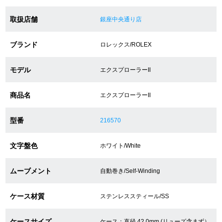
取扱店舗
銀座中央通り店
ショップサービス
ブランド
ロレックス/ROLEX
保証・アフターサービス
モデル
エクスプローラーII
ラッピングサービス
商品名
エクスプローラーII
腕時計サイズ調整サービス
型番
216570
店舗受け取りサービス
店舗取り寄せサービス
文字盤色
ホワイト/White
ムーブメント
自動巻き/Self-Winding
買取・下取りをご希望の方
ケース材質
ステンレススティール/SS
買取・下取りはこちら
ケースサイズ
ケース：直径 42.0mm (リューズ含まず）