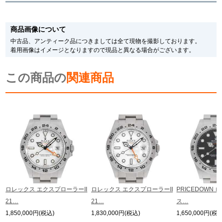
新宿店
大阪心斎橋店
※新品・未使用品の商品画像は、同一モデルの画像を使用し掲載致しておりま
す。
商品画像について
メーカー保護シールの有無に個体差がございますのでご了承下さいませ。
買取サロン
また、メーカーにてマイナーチェンジがなされる場合がございますが、在庫品
中古品、アンティーク品につきましては全て現物を撮影しております。
の仕様で販売させていただきますので予めご了承の程お願いいたします。
着用画像はイメージとなりますので現品と異なる場合がございます。
尚、中古品、アンティーク品につきましては現品を撮影しております。
※光の加減やモニターの設定により、実際の商品と色目が異なる場合がござい
GINZA RASIN公式ブログ
この商品の
ます。
関連商品
※シリアルナンバーや限定番号につきましては、プライバシーの関係上WEBへ
の掲載を控えております。
WEBマガジン
買取ブログ
またお電話でお問い合わせ頂きましてもお答えできません。
※当店では店頭販売も行っております為、サイトでのご注文と店頭処理との時
間差で在庫切れになる場合がございます。
予めご了承くださいませ。
SNS・動画
また、ご来店にてご購入を希望される場合にも、事前に在庫の確認をお電話か
メールにてお問い合わせいただけますようお願いいたします。
※アンティーク品やユーズド品の場合、外装および内部機械に代替部品を使用
している場合がございます。
※表示の定価は、入荷時の価格となっております。
ロレックス エクスプローラーII
ロレックス エクスプローラーII
PRICEDOWN 
現在の定価と異なる場合がございますのでご了承くださいませ。
For Overseas Customers
21…
21…
ス…
1,850,000円(税込)
1,830,000円(税込)
1,650,000円(税
English
简体中文