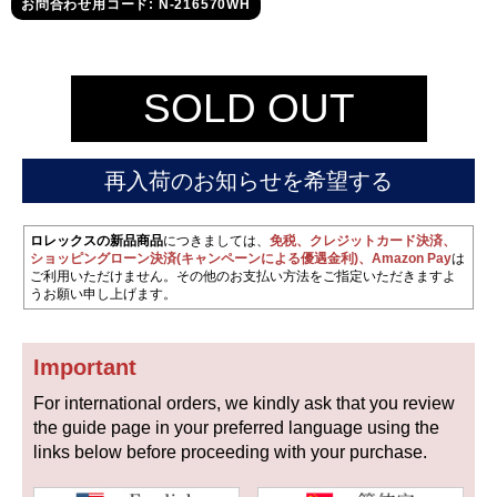
セイコー
お問合わせ用コード: N-216570WH
SOLD OUT
再入荷のお知らせを希望する
ヴァシュロン
チューダー
パネライ
コンスタンタン
ロレックスの新品商品
につきましては、
免税、クレジットカード決済、
ショッピングローン決済(キャンペーンによる優遇金利)、Amazon Pay
は
ご利用いただけません。その他のお支払い方法をご指定いただきますよ
うお願い申し上げます。
商品の状態から探す
Important
新品
未使用品
For international orders, we kindly ask that you review
中古品
アンティーク品
the guide page in your preferred language using the
links below before proceeding with your purchase.
WEB限定品
SALE