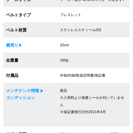
買取専門サロン
ベルトタイプ
ブレスレット
買取ご成約者様限定5万円クーポン
ベルト材質
ステンレススティール/SS
75%以上保証！中古商品高価買戻し
腕周り
20cm
修理・メンテナンスをご希望の方
全重量
160g
修理依頼をする
付属品
外箱/内箱/取扱説明書/保証書
修理・メンテンナンスについて
メンテナンス情報
新品
コンディション
※入荷時より保護シールが付いていませ
オーバーホールについて
ん
※保証書発行日付2021年4月
外装仕上げについて
電池交換について