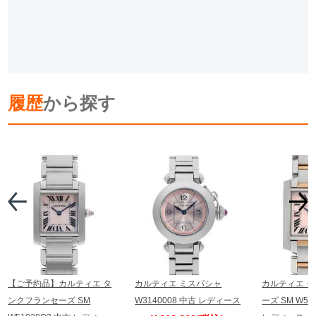
履歴
から探す
【ご予約品】カルティエ タ
カルティエ ミスパシャ
カルティエ 
ンクフランセーズ SM
W3140008 中古 レディース
ーズ SM W51