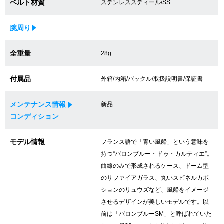
ベルト材質
ステンレススティール/SS
買取専門サロン
腕周り
-
買取ご成約者様限定5万円クーポン
全重量
28g
75%以上保証！中古商品高価買戻し
付属品
外箱/内箱/バックル/取扱説明書/保証書
修理・メンテナンスをご希望の方
メンテナンス情報
新品
コンディション
修理依頼をする
モデル情報
フランス語で「青い風船」という意味を
修理・メンテンナンスについて
持つ“バロンブルー・ドゥ・カルティエ”。
曲線のみで形成されるケース、ドーム型
オーバーホールについて
のサファイアガラス、丸いスピネルカボ
ションのリュウズなど、風船をイメージ
外装仕上げについて
させるデザインが美しいモデルです。以
前は「バロンブルーSM」と呼ばれていた
電池交換について