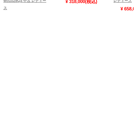
W51028Q3 中古 レディー
レディース
¥ 318,000(税込)
ス
¥ 658,