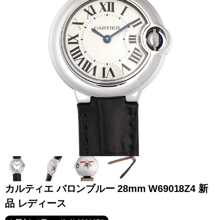
全てのブランドを見
ロレックス
パテック
る
フィリップ
オーデマピゲ
ウブロ
カルティエ
カルティエ バロンブルー 28mm W69018Z4 新
品 レディース
グランド
オメガ
IWC