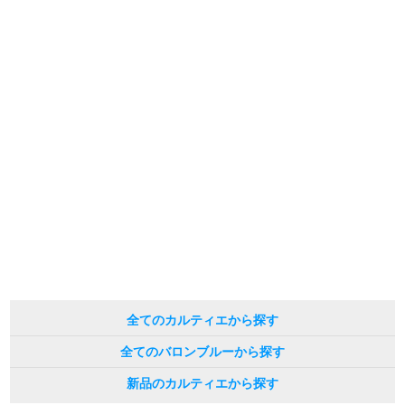
※シリアルナンバーや限定番号につきましては、プライバシーの関係上WEBへ
新宿店
大阪心斎橋店
の掲載を控えております。
またお電話でお問い合わせ頂きましてもお答えできません。
※当店では店頭販売も行っております為、サイトでのご注文と店頭処理との時
買取サロン
間差で在庫切れになる場合がございます。
予めご了承くださいませ。
また、ご来店にてご購入を希望される場合にも、事前に在庫の確認をお電話か
メールにてお問い合わせいただけますようお願いいたします。
GINZA RASIN公式ブログ
※アンティーク品やユーズド品の場合、外装および内部機械に代替部品を使用
している場合がございます。
WEBマガジン
買取ブログ
※表示の定価は、入荷時の価格となっております。
現在の定価と異なる場合がございますのでご了承くださいませ。
SNS・動画
全てのカルティエから探す
For Overseas Customers
全てのバロンブルーから探す
新品のカルティエから探す
English
简体中文