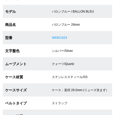
モデル
バロンブルー / BALLON BLEU
ショップサービス
商品名
バロンブルー 28mm
保証・アフターサービス
型番
W69018Z4
ラッピングサービス
文字盤色
シルバー/Silver
腕時計サイズ調整サービス
店舗受け取りサービス
ムーブメント
クォーツ/Quartz
店舗取り寄せサービス
ケース材質
ステンレススティール/SS
ケースサイズ
ケース：直径 28.0mm (リューズ含まず）
買取・下取りをご希望の方
ベルトタイプ
ストラップ
買取・下取りはこちら