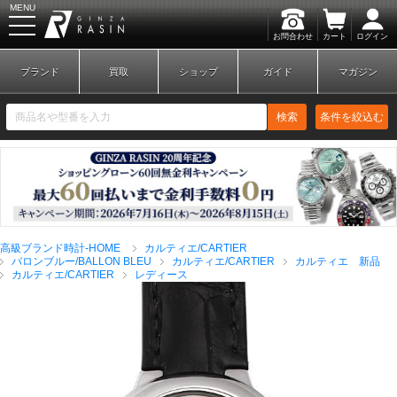
MENU
お問合わせ
カート
ログイン
GINZA RASIN
ブランド
買取
ショップ
ガイド
マガジン
検索
条件を絞込む
新規会員登録
ログイン
高級ブランド時計-HOME
カルティエ/CARTIER
ブランドから探す
バロンブルー/BALLON BLEU
カルティエ/CARTIER
カルティエ 新品
カルティエ/CARTIER
レディース