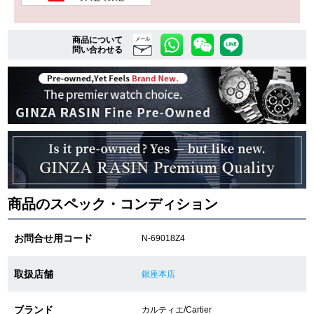
商品について
複数条件で商品を絞り込む
メール
問い合わせる
詳細検索はこちら
ご利用ガイド
GINZA RASINのプレミアムクオリティについて
送料・お支払方法
商品のスペック・コンディション
ショッピングローンの流れ
お問合せ用コード
N-69018Z4
よくある質問
取扱店舗
銀座本店
お問い合わせ
ブランド
カルティエ/Cartier