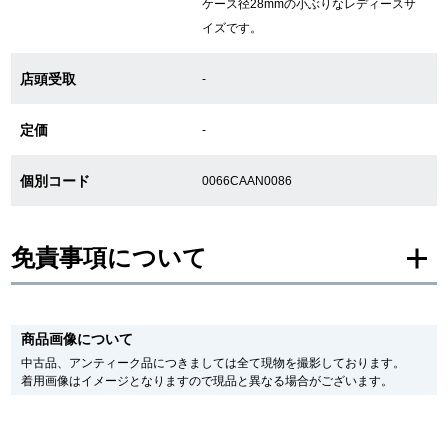
ケース径28mmの小ぶりなレディースサ
イズです。
GINZA RASINについて
店頭受取
-
お客様の声・口コミ
定価
-
GINZA RASINの中古腕時計について
個別コード
0066CAAN0086
スタッフフォト
免責事項について
受賞歴
求人情報
※新品・未使用品の商品画像は、同一モデルの画像を使用し掲載致しておりま
す。
商品画像について
メーカー保護シールの有無に個体差がございますのでご了承下さいませ。
また、メーカーにてマイナーチェンジがなされる場合がございますが、在庫品
中古品、アンティーク品につきましては全て現物を撮影しております。
の仕様で販売させていただきますので予めご了承の程お願いいたします。
店舗情報
着用画像はイメージとなりますので現品と異なる場合がございます。
尚、中古品、アンティーク品につきましては現品を撮影しております。
※光の加減やモニターの設定により、実際の商品と色目が異なる場合がござい
銀座中央通り店
銀座本店
ます。