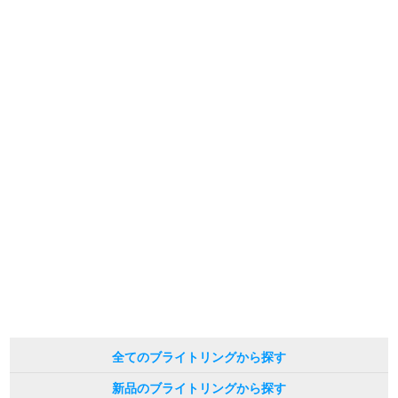
※光の加減やモニターの設定により、実際の商品と色目が異なる場合がござい
新宿店
大阪心斎橋店
ます。
※シリアルナンバーや限定番号につきましては、プライバシーの関係上WEBへ
買取サロン
の掲載を控えております。
またお電話でお問い合わせ頂きましてもお答えできません。
※当店では店頭販売も行っております為、サイトでのご注文と店頭処理との時
間差で在庫切れになる場合がございます。
予めご了承くださいませ。
GINZA RASIN公式ブログ
また、ご来店にてご購入を希望される場合にも、事前に在庫の確認をお電話か
メールにてお問い合わせいただけますようお願いいたします。
WEBマガジン
買取ブログ
※アンティーク品やユーズド品の場合、外装および内部機械に代替部品を使用
している場合がございます。
※表示の定価は、入荷時の価格となっております。
現在の定価と異なる場合がございますのでご了承くださいませ。
SNS・動画
For Overseas Customers
全てのブライトリングから探す
English
简体中文
新品のブライトリングから探す