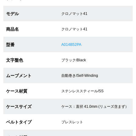
モデル
クロノマット41
ショップサービス
商品名
クロノマット41
保証・アフターサービス
型番
A014B52PA
ラッピングサービス
文字盤色
ブラック/Black
腕時計サイズ調整サービス
店舗受け取りサービス
ムーブメント
自動巻き/Self-Winding
店舗取り寄せサービス
ケース材質
ステンレススティール/SS
ケースサイズ
ケース：直径 41.0mm (リューズ含まず）
買取・下取りをご希望の方
ベルトタイプ
ブレスレット
買取・下取りはこちら