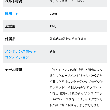
ベルト材質
ステンレススティール/SS
買取専門サロン
腕周り
21cm
買取ご成約者様限定5万円クーポン
全重量
194g
75%以上保証！中古商品高価買戻し
付属品
外箱/内箱/取扱説明書保証書
修理・メンテナンスをご希望の方
メンテナンス情報
新品
コンディション
修理依頼をする
モデル情報
ブライトリングの自社設計・開発により
修理・メンテンナンスについて
誕生したムーブメント“キャリバー01"を
搭載した同社のフラッグシップモデル“ク
オーバーホールについて
ロノマット”。今回入荷の“クロノマット
41”は、重厚な印象のあった“クロノマッ
外装仕上げについて
ト44”のケース径を3ミリサイズダウンし
腕の細い方にも似合うようになりまし
電池交換について