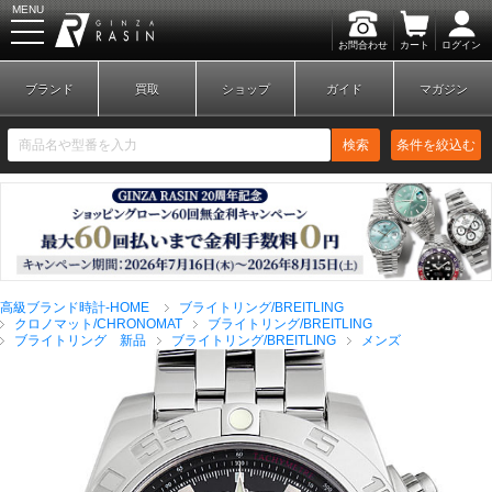
MENU
お問合わせ
カート
ログイン
GINZA RASIN
ブランド
買取
ショップ
ガイド
マガジン
検索
条件を絞込む
新規会員登録
ログイン
高級ブランド時計-HOME
ブライトリング/BREITLING
ブランドから探す
クロノマット/CHRONOMAT
ブライトリング/BREITLING
ブライトリング 新品
ブライトリング/BREITLING
メンズ