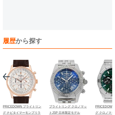
履歴
から探す
PRICEDOWN ブライトリン
ブライトリング クロノマッ
PRICEDOW
グ ナビタイマーモンブリラ
トJSP 日本限定モデル
グ クロノマット 