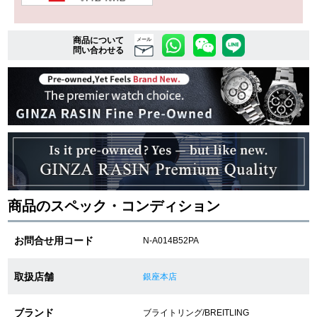
商品について
複数条件で商品を絞り込む
メール
問い合わせる
詳細検索はこちら
ご利用ガイド
GINZA RASINのプレミアムクオリティについて
送料・お支払方法
商品のスペック・コンディション
ショッピングローンの流れ
お問合せ用コード
N-A014B52PA
よくある質問
取扱店舗
銀座本店
お問い合わせ
ブランド
ブライトリング/BREITLING