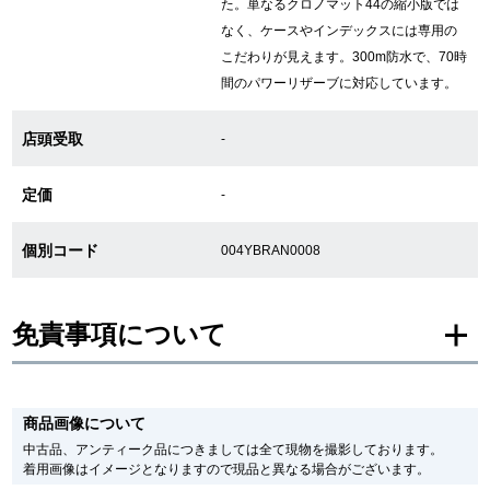
た。単なるクロノマット44の縮小版では
なく、ケースやインデックスには専用の
こだわりが見えます。300m防水で、70時
GINZA RASINについて
間のパワーリザーブに対応しています。
お客様の声・口コミ
店頭受取
-
GINZA RASINの中古腕時計について
定価
-
スタッフフォト
個別コード
004YBRAN0008
受賞歴
求人情報
免責事項について
※新品・未使用品の商品画像は、同一モデルの画像を使用し掲載致しておりま
す。
店舗情報
商品画像について
メーカー保護シールの有無に個体差がございますのでご了承下さいませ。
また、メーカーにてマイナーチェンジがなされる場合がございますが、在庫品
中古品、アンティーク品につきましては全て現物を撮影しております。
の仕様で販売させていただきますので予めご了承の程お願いいたします。
銀座中央通り店
銀座本店
着用画像はイメージとなりますので現品と異なる場合がございます。
尚、中古品、アンティーク品につきましては現品を撮影しております。