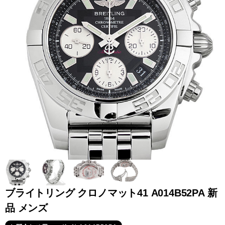
全てのブランドを見
ロレックス
パテック
る
フィリップ
オーデマピゲ
ウブロ
カルティエ
ブライトリング クロノマット41 A014B52PA 新
品 メンズ
グランド
オメガ
IWC