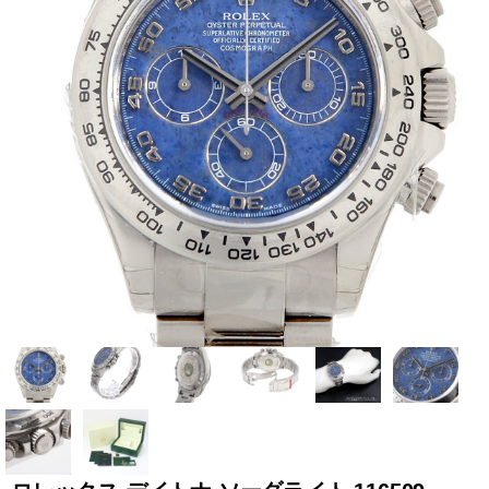
全てのブランドを見
ロレックス
パテック
る
フィリップ
オーデマピゲ
ウブロ
カルティエ
グランド
オメガ
IWC