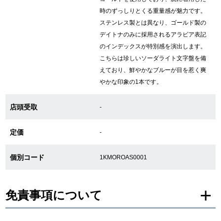
時のずっしりとくる重量感が魅力です。
ステンレス製とは異なり、ゴールド製の
GINZA RASINについて
デイトナのみに採用されるアラビア表記
のインデックスが特別感を演出します。
お客様の声・口コミ
こちらは珍しいソーダライト文字盤を備
えており、鮮やかなブルーが目を惹く爽
GINZA RASINの中古腕時計について
やかな印象の1本です。
スタッフフォト
店頭受取
-
受賞歴
定価
-
求人情報
個別コード
1KMOROAS0001
店舗情報
免責事項について
銀座中央通り店
銀座本店
※新品・未使用品の商品画像は、同一モデルの画像を使用し掲載致しておりま