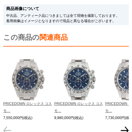
す。
新宿店
大阪心斎橋店
商品画像について
メーカー保護シールの有無に個体差がございますのでご了承下さいませ。
また、メーカーにてマイナーチェンジがなされる場合がございますが、在庫品
中古品、アンティーク品につきましては全て現物を撮影しております。
の仕様で販売させていただきますので予めご了承の程お願いいたします。
買取サロン
着用画像はイメージとなりますので現品と異なる場合がございます。
尚、中古品、アンティーク品につきましては現品を撮影しております。
※光の加減やモニターの設定により、実際の商品と色目が異なる場合がござい
この商品の
ます。
関連商品
※シリアルナンバーや限定番号につきましては、プライバシーの関係上WEBへ
GINZA RASIN公式ブログ
の掲載を控えております。
またお電話でお問い合わせ頂きましてもお答えできません。
WEBマガジン
買取ブログ
※当店では店頭販売も行っております為、サイトでのご注文と店頭処理との時
間差で在庫切れになる場合がございます。
予めご了承くださいませ。
また、ご来店にてご購入を希望される場合にも、事前に在庫の確認をお電話か
メールにてお問い合わせいただけますようお願いいたします。
SNS・動画
※アンティーク品やユーズド品の場合、外装および内部機械に代替部品を使用
している場合がございます。
※表示の定価は、入荷時の価格となっております。
PRICEDOWN ロレックス コス
PRICEDOWN ロレックス コス
PRICEDOWN
現在の定価と異なる場合がございますのでご了承くださいませ。
モ…
モ…
モ…
For Overseas Customers
7,550,000円(税込)
9,980,000円(税込)
7,730,000円(税
English
简体中文