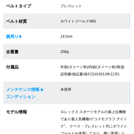
ベルトタイプ
ブレスレット
買取専門サロン
買取ご成約者様限定5万円クーポン
ベルト材質
ホワイトゴールド/WG
75%以上保証！中古商品高価買戻し
腕周り
18.5cm
全重量
208g
修理・メンテナンスをご希望の方
付属品
外箱(ダメージ有)/内箱(ダメージ有)/取扱
説明書/保証書(発行日付2013年12月)
修理依頼をする
修理・メンテンナンスについて
メンテナンス情報
未使用
コンディション
オーバーホールについて
モデル情報
ロレックス スポーツモデルの最上位機種
外装仕上げについて
であり最人気機種の“コスモグラフ デイト
ナ”。 ケース・ブレスレット共にホワイト
電池交換について
ゴールドを使用しており、腕に着用した