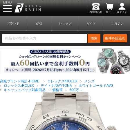
MENU
お問合わせ
カート
ログイン
GINZA RASIN
ブランド
買取
ショップ
ガイド
マガジン
検索
条件を絞込む
新規会員登録
ログイン
高級ブランド時計-HOME
ロレックス/ROLEX
メンズ
ブランドから探す
ロレックス/ROLEX
デイトナ/DAYTONA
ホワイトゴールド/WG
キャッシュバック対象商品
価格帯
500万～