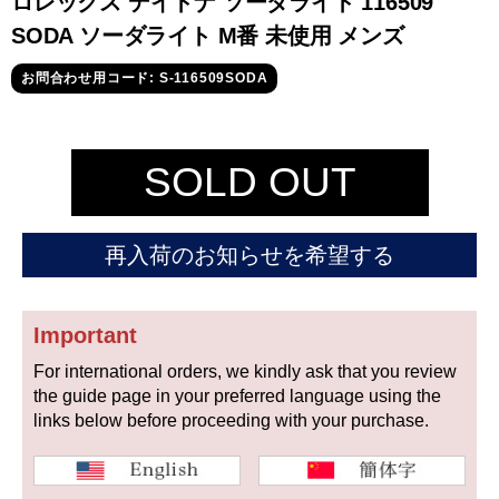
ロレックス デイトナ ソーダライト 116509
セイコー
SODA ソーダライト M番 未使用 メンズ
お問合わせ用コード: S-116509SODA
SOLD OUT
ヴァシュロン
チューダー
パネライ
コンスタンタン
再入荷のお知らせを希望する
商品の状態から探す
Important
For international orders, we kindly ask that you review
新品
未使用品
the guide page in your preferred language using the
links below before proceeding with your purchase.
中古品
アンティーク品
WEB限定品
SALE