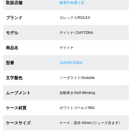
取扱店舗
銀座中央通り店
ショップサービス
ブランド
ロレックス/ROLEX
保証・アフターサービス
モデル
デイトナ / DAYTONA
ラッピングサービス
商品名
デイトナ
腕時計サイズ調整サービス
型番
116509 SODA
店舗受け取りサービス
文字盤色
ソーダライト/Sodalite
店舗取り寄せサービス
ムーブメント
自動巻き/Self-Winding
ケース材質
ホワイトゴールド/WG
買取・下取りをご希望の方
ケースサイズ
ケース：直径 40mm (リューズ含まず）
買取・下取りはこちら