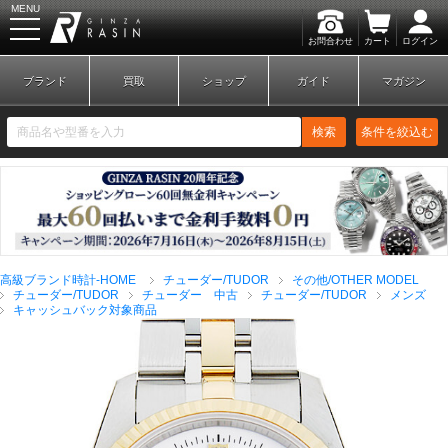
MENU
お問合わせ
カート
ログイン
GINZA RASIN
ブランド
買取
ショップ
ガイド
マガジン
検索
条件を絞込む
新規会員登録
ログイン
高級ブランド時計-HOME
チューダー/TUDOR
その他/OTHER MODEL
ブランドから探す
チューダー/TUDOR
チューダー 中古
チューダー/TUDOR
メンズ
キャッシュバック対象商品