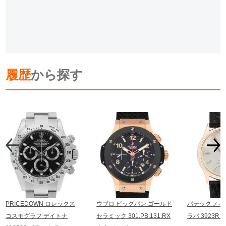
履歴
から探す
PRICEDOWN ロレックス
ウブロ ビッグバン ゴールド
パテックフィ
コスモグラフ デイトナ
セラミック 301.PB.131.RX
ラバ 3923R