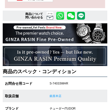
商品について
複数条件で商品を絞り込む
メール
問い合わせる
詳細検索はこちら
ご利用ガイド
GINZA RASINのプレミアムクオリティについて
送料・お支払方法
商品のスペック・コンディション
ショッピングローンの流れ
お問合せ用コード
S-74033WHR
よくある質問
取扱店舗
銀座本店
お問い合わせ
ブランド
チューダー/TUDOR