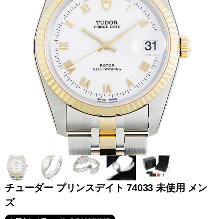
全てのブランドを見
ロレックス
パテック
る
フィリップ
オーデマピゲ
ウブロ
カルティエ
チューダー プリンスデイト 74033 未使用 メン
ズ
グランド
オメガ
IWC