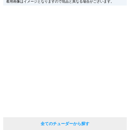
着用画像はイメージとなりますので現品と異なる場合がございます。
尚、中古品、アンティーク品につきましては現品を撮影しております。
新宿店
大阪心斎橋店
※光の加減やモニターの設定により、実際の商品と色目が異なる場合がござい
ます。
買取サロン
※シリアルナンバーや限定番号につきましては、プライバシーの関係上WEBへ
の掲載を控えております。
またお電話でお問い合わせ頂きましてもお答えできません。
※当店では店頭販売も行っております為、サイトでのご注文と店頭処理との時
GINZA RASIN公式ブログ
間差で在庫切れになる場合がございます。
予めご了承くださいませ。
また、ご来店にてご購入を希望される場合にも、事前に在庫の確認をお電話か
WEBマガジン
買取ブログ
メールにてお問い合わせいただけますようお願いいたします。
※アンティーク品やユーズド品の場合、外装および内部機械に代替部品を使用
している場合がございます。
※表示の定価は、入荷時の価格となっております。
SNS・動画
現在の定価と異なる場合がございますのでご了承くださいませ。
For Overseas Customers
全てのチューダーから探す
English
简体中文