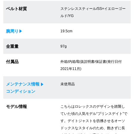
買取専門サロン
ベルト材質
ステンレススティール/SS×イエローゴー
ルド/YG
買取ご成約者様限定5万円クーポン
腕周り
19.5cm
75%以上保証！中古商品高価買戻し
全重量
97g
修理・メンテナンスをご希望の方
付属品
外箱/内箱/取扱説明書/保証書(発行日付
2021年11月)
修理依頼をする
メンテナンス情報
未使用品
修理・メンテンナンスについて
コンディション
オーバーホールについて
モデル情報
こちらはロレックスのデザインを踏襲し
ていた頃の人気モデル“プリンスデイト”で
外装仕上げについて
す。デイトジャストを彷彿させるオーソ
ドックスなスタイルのため、飽きずに長
電池交換について