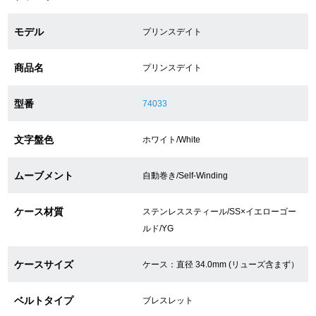
モデル
プリンスデイト
ショップサービス
商品名
プリンスデイト
保証・アフターサービス
型番
74033
ラッピングサービス
文字盤色
ホワイト/White
腕時計サイズ調整サービス
店舗受け取りサービス
ムーブメント
自動巻き/Self-Winding
店舗取り寄せサービス
ケース材質
ステンレススティール/SS×イエローゴー
ルド/YG
買取・下取りをご希望の方
ケースサイズ
ケース：直径 34.0mm (リューズ含まず）
ベルトタイプ
ブレスレット
買取・下取りはこちら