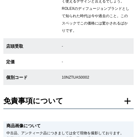
く使えるデザインと言えるでしょう。
ROLEXのディフュージョンブランドとし
て知られた時代は今や過去のこと。この
GINZA RASINについて
スペックでこの価格には驚かされるばか
りです。
お客様の声・口コミ
店頭受取
-
GINZA RASINの中古腕時計について
定価
-
スタッフフォト
個別コード
受賞歴
10NZTUAS0002
求人情報
免責事項について
店舗情報
※新品・未使用品の商品画像は、同一モデルの画像を使用し掲載致しておりま
す。
商品画像について
メーカー保護シールの有無に個体差がございますのでご了承下さいませ。
銀座中央通り店
銀座本店
また、メーカーにてマイナーチェンジがなされる場合がございますが、在庫品
中古品、アンティーク品につきましては全て現物を撮影しております。
の仕様で販売させていただきますので予めご了承の程お願いいたします。