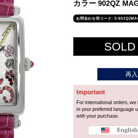
カラー 902QZ MA
お問合わせ用コード: S-902QZMA
SOLD
再入
Important
For international orders, we
in your preferred language 
with your purchase.