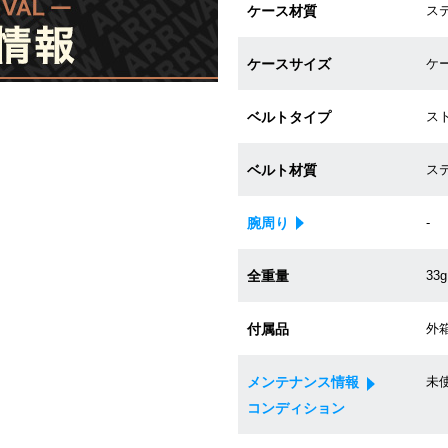
ケース材質
ス
ケースサイズ
ケー
ベルトタイプ
ス
ベルト材質
ス
腕周り
-
全重量
33g
付属品
外箱
メンテナンス情報
未
コンディション