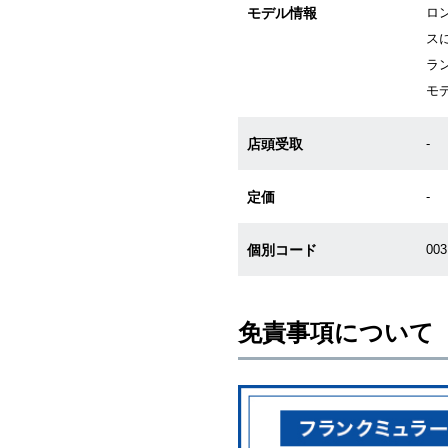
モデル情報
ロ
ス
ラ
モ
店頭受取
-
定価
-
個別コード
003
免責事項について
※新品・未使用品の商品画像は、同
メーカー保護シールの有無に個体差
また、メーカーにてマイナーチェン
売させていただきますので予めご了