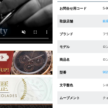
お問合せ用コード
S-
取扱店舗
銀
ブランド
フラ
モデル
ロン
商品名
ロ
型番
90
文字盤色
シル
ムーブメント
クォ