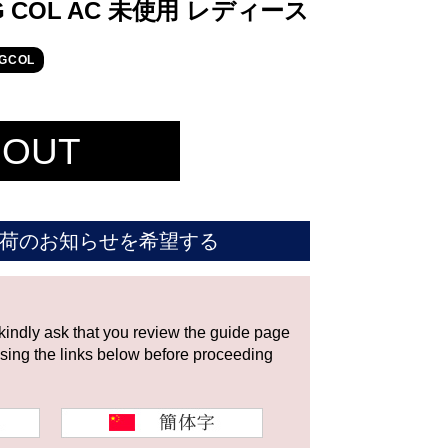
G COL AC 未使用 レディース
GCOL
 OUT
荷のお知らせを希望する
 kindly ask that you review the guide page
using the links below before proceeding