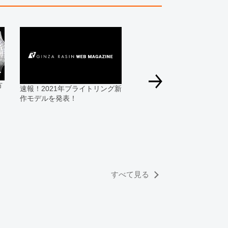
す為、サイトでのご注文と店頭処理との時間差で在庫
る場合にも、事前に在庫の確認をお電話かメールにて
いいたします。
合、外装および内部機械に代替部品を使用している場
っております。
方
ひと味違うブライトリング
速報！2021年ブライトリング新
すのでご了承くださいませ。
プレミエを。30代・40代男
作モデルを発表！
お勧めしたいエレガンスウ
チ
すべて見る