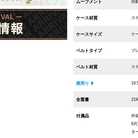
ムーブメント
自動
ケース材質
ス
ケースサイズ
ケー
ベルトタイプ
ブ
ベルト材質
ス
腕周り
19.
全重量
219
付属品
外箱
9月
タ