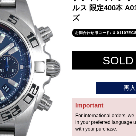
ルス 限定400本 A01
ズ
お問合わせ用コード: U-01107EC8
SOLD
再入
Important
For international orders, we
in your preferred language 
with your purchase.