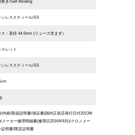
巻き/Self-Winding
テンレススティール/SS
ス：直径 44.0mm (リューズ含まず）
レスレット
テンレススティール/SS
5cm
g
/内箱/取扱説明書/保証書(国内正規店発行日付2013年
)/メーカー修理明細書(修理日2016年8月)/クロノメー
ー証明書/限定証明書