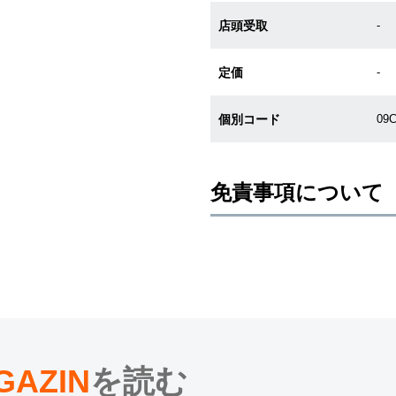
店頭受取
-
定価
-
個別コード
09
免責事項について
※新品・未使用品の商品画像は、同
メーカー保護シールの有無に個体差
また、メーカーにてマイナーチェン
売させていただきますので予めご了
尚、中古品、アンティーク品につき
※光の加減やモニターの設定により
※シリアルナンバーや限定番号につ
えております。
GAZIN
を読む
またお電話でお問い合わせ頂きまし