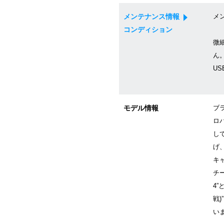
メンテナンス情報
メン
コンディション
微
ん
U
モデル情報
ブ
ロ
し
げ
キ
チ
4”
戦
い