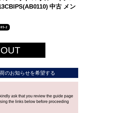
3CBIPS(AB0110) 中古 メン
85-2
 OUT
荷のお知らせを希望する
 kindly ask that you review the guide page
using the links below before proceeding