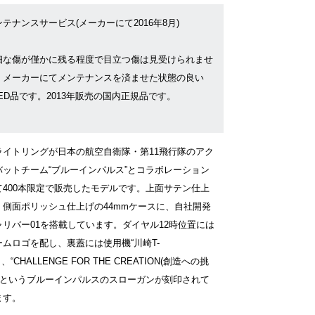
テナンスサービス(メーカーにて2016年8月)
細な傷が僅かに残る程度で目立つ傷は見受けられませ
。メーカーにてメンテナンスを済ませた状態の良い
SED品です。2013年販売の国内正規品です。
ライトリングが日本の航空自衛隊・第11飛行隊のアク
バットチーム“ブルーインパルス”とコラボレーション
て400本限定で販売したモデルです。上面サテン仕上
、側面ポリッシュ仕上げの44mmケースに、自社開発
ャリバー01を搭載しています。ダイヤル12時位置には
ームロゴを配し、裏蓋には使用機“川崎T-
と、“CHALLENGE FOR THE CREATION(創造への挑
)”というブルーインパルスのスローガンが刻印されて
ます。