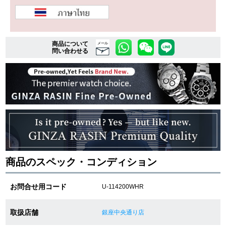
複数条件で商品を絞り込む
商品について
メール
問い合わせる
詳細検索はこちら
ご利用ガイド
GINZA RASINのプレミアムクオリティについて
送料・お支払方法
商品のスペック・コンディション
ショッピングローンの流れ
お問合せ用コード
U-114200WHR
よくある質問
お問い合わせ
取扱店舗
銀座中央通り店