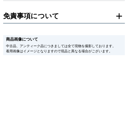
新宿店
大阪心斎橋店
免責事項について
買取サロン
※新品・未使用品の商品画像は、同一モデルの画像を使用し掲載致しておりま
す。
商品画像について
メーカー保護シールの有無に個体差がございますのでご了承下さいませ。
GINZA RASIN公式ブログ
また、メーカーにてマイナーチェンジがなされる場合がございますが、在庫品
中古品、アンティーク品につきましては全て現物を撮影しております。
の仕様で販売させていただきますので予めご了承の程お願いいたします。
着用画像はイメージとなりますので現品と異なる場合がございます。
尚、中古品、アンティーク品につきましては現品を撮影しております。
WEBマガジン
買取ブログ
※光の加減やモニターの設定により、実際の商品と色目が異なる場合がござい
ます。
※シリアルナンバーや限定番号につきましては、プライバシーの関係上WEBへ
の掲載を控えております。
SNS・動画
またお電話でお問い合わせ頂きましてもお答えできません。
※当店では店頭販売も行っております為、サイトでのご注文と店頭処理との時
間差で在庫切れになる場合がございます。
予めご了承くださいませ。
また、ご来店にてご購入を希望される場合にも、事前に在庫の確認をお電話か
メールにてお問い合わせいただけますようお願いいたします。
For Overseas Customers
※アンティーク品やユーズド品の場合、外装および内部機械に代替部品を使用
している場合がございます。
English
简体中文
※表示の定価は、入荷時の価格となっております。