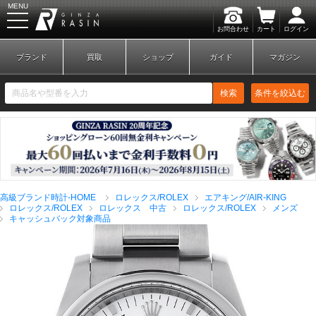
MENU
お問合わせ
カート
ログイン
GINZA RASIN
ブランド
買取
ショップ
ガイド
マガジン
検索
条件を絞込む
新規会員登録
ログイン
高級ブランド時計-HOME
ロレックス/ROLEX
エアキング/AIR-KING
ブランドから探す
ロレックス/ROLEX
ロレックス 中古
ロレックス/ROLEX
メンズ
キャッシュバック対象商品