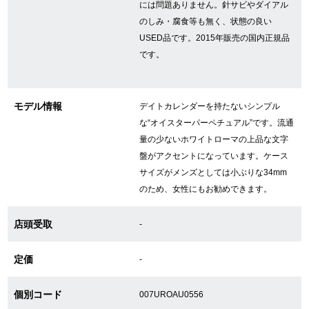
には問題ありません。針サビやダイアル
のしみ・腐食等も無く、状態の良い
USED品です。2015年販売の国内正規品
GINZA RASINについて
です。
お客様の声・口コミ
モデル情報
デイトカレンダーを持たないシンプル
GINZA RASINの中古腕時計について
な“オイスターパーペチュアル”です。流通
量の少ないホワイトローマの上品な文字
スタッフフォト
盤がアクセントになっています。ケース
サイズがメンズとしては小ぶりな34mm
受賞歴
のため、女性にもお勧めできます。
求人情報
店頭受取
-
定価
-
店舗情報
個別コード
銀座中央通り店
銀座本店
007UROAU0556