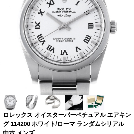
全てのブランドを見
ロレックス
パテック
る
フィリップ
オーデマピゲ
ウブロ
カルティエ
ロレックス オイスターパーペチュアル エアキン
グ 114200 ホワイト/ローマ ランダムシリアル
グランド
オメガ
IWC
中古 メンズ