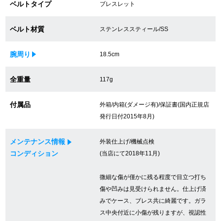
ベルトタイプ
ブレスレット
買取専門サロン
ベルト材質
ステンレススティール/SS
買取ご成約者様限定5万円クーポン
腕周り
18.5cm
75%以上保証！中古商品高価買戻し
全重量
117g
修理・メンテナンスをご希望の方
付属品
外箱/内箱(ダメージ有)/保証書(国内正規店
発行日付2015年8月)
修理依頼をする
メンテナンス情報
外装仕上げ/機械点検
修理・メンテンナンスについて
コンディション
(当店にて2018年11月)
オーバーホールについて
微細な傷が僅かに残る程度で目立つ打ち
傷や凹みは見受けられません。仕上げ済
外装仕上げについて
みでケース、ブレス共に綺麗です。ガラ
ス中央付近に小傷が残りますが、視認性
電池交換について