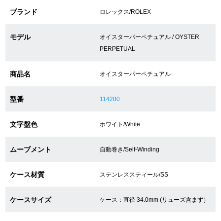
ブランド
ロレックス/ROLEX
ショップサービス
モデル
オイスターパーペチュアル / OYSTER
PERPETUAL
保証・アフターサービス
商品名
オイスターパーペチュアル
ラッピングサービス
腕時計サイズ調整サービス
型番
114200
店舗受け取りサービス
文字盤色
ホワイト/White
店舗取り寄せサービス
ムーブメント
自動巻き/Self-Winding
ケース材質
ステンレススティール/SS
買取・下取りをご希望の方
ケースサイズ
ケース：直径 34.0mm (リューズ含まず）
買取・下取りはこちら