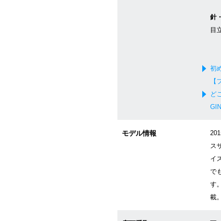
針
目
初
【
ど
GI
モデル情報
20
ス
イ
で
す。
載。