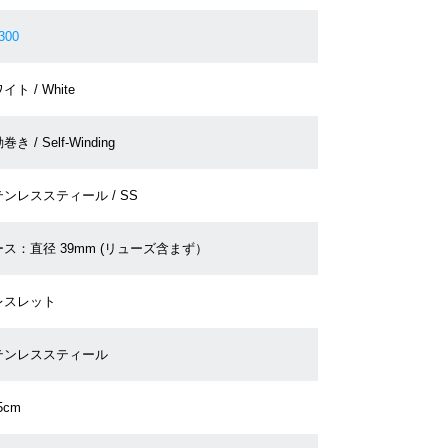
300
イト / White
き / Self-Winding
ンレススティール / SS
ス：直径 39mm (リューズ含まず）
レスレット
テンレススティール
5cm