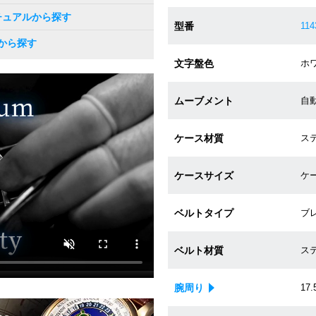
チュアルから探す
型番
114
から探す
文字盤色
ホワ
ムーブメント
自動巻
ケース材質
ステ
ケースサイズ
ケー
ベルトタイプ
ブ
ベルト材質
ス
腕周り
17.