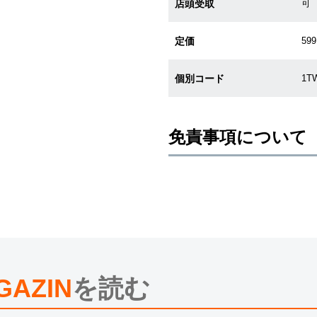
店頭受取
可
定価
599
個別コード
1T
免責事項について
※新品・未使用品の商品画像は、同
メーカー保護シールの有無に個体差
また、メーカーにてマイナーチェン
売させていただきますので予めご了
尚、中古品、アンティーク品につき
※光の加減やモニターの設定により
※シリアルナンバーや限定番号につ
えております。
GAZIN
を読む
またお電話でお問い合わせ頂きまし
※当店では店頭販売も行っておりま