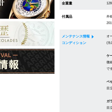
全重量
128
付属品
外箱
20
メンテナンス情報
オ
コンディション
(当
ケ
微
で
ベ
目
ガ
目