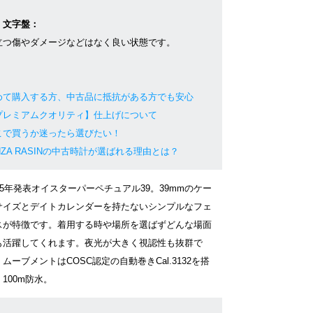
・文字盤：
立つ傷やダメージなどはなく良い状態です。
めて購入する方、中古品に抵抗がある方でも安心
プレミアムクオリティ】仕上げについて
こで買うか迷ったら選びたい！
NZA RASINの中古時計が選ばれる理由とは？
15年発表オイスターパーペチュアル39。39mmのケー
サイズとデイトカレンダーを持たないシンプルなフェ
スが特徴です。着用する時や場所を選ばずどんな場面
も活躍してくれます。夜光が大きく視認性も抜群で
ムーブメントはCOSC認定の自動巻きCal.3132を搭
100m防水。