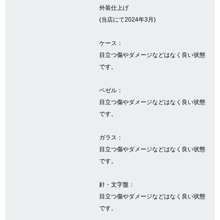
外装仕上げ
(当店にて2024年3月)
GINZA RASINについて
ケース：
目立つ傷やダメージなどはなく良い状態
お客様の声・口コミ
です。
GINZA RASINの中古腕時計について
ベゼル：
スタッフフォト
目立つ傷やダメージなどはなく良い状態
です。
受賞歴
ガラス：
求人情報
目立つ傷やダメージなどはなく良い状態
です。
針・文字盤：
店舗情報
目立つ傷やダメージなどはなく良い状態
です。
銀座中央通り店
銀座本店