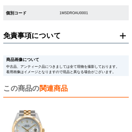
個別コード
1MSDROAU0001
繁體中文
한국어
ภาษาไทย
免責事項について
※新品・未使用品の商品画像は、同一モデルの画像を使用し掲載致しておりま
す。
商品画像について
メーカー保護シールの有無に個体差がございますのでご了承下さいませ。
また、メーカーにてマイナーチェンジがなされる場合がございますが、在庫品
中古品、アンティーク品につきましては全て現物を撮影しております。
の仕様で販売させていただきますので予めご了承の程お願いいたします。
着用画像はイメージとなりますので現品と異なる場合がございます。
尚、中古品、アンティーク品につきましては現品を撮影しております。
※光の加減やモニターの設定により、実際の商品と色目が異なる場合がござい
この商品の
ます。
関連商品
※シリアルナンバーや限定番号につきましては、プライバシーの関係上WEBへ
の掲載を控えております。
またお電話でお問い合わせ頂きましてもお答えできません。
※当店では店頭販売も行っております為、サイトでのご注文と店頭処理との時
間差で在庫切れになる場合がございます。
予めご了承くださいませ。
また、ご来店にてご購入を希望される場合にも、事前に在庫の確認をお電話か
メールにてお問い合わせいただけますようお願いいたします。