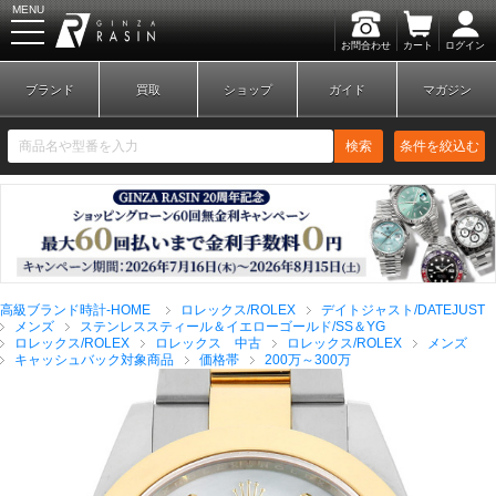
MENU
お問合わせ
カート
ログイン
GINZA RASIN
ブランド
買取
ショップ
ガイド
マガジン
検索
条件を絞込む
新規会員登録
ログイン
高級ブランド時計-HOME
ロレックス/ROLEX
デイトジャスト/DATEJUST
ブランドから探す
メンズ
ステンレススティール＆イエローゴールド/SS＆YG
ロレックス/ROLEX
ロレックス 中古
ロレックス/ROLEX
メンズ
キャッシュバック対象商品
価格帯
200万～300万