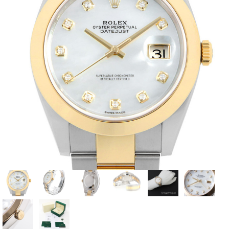
全てのブランドを見
ロレックス
パテック
る
フィリップ
オーデマピゲ
ウブロ
カルティエ
グランド
オメガ
IWC