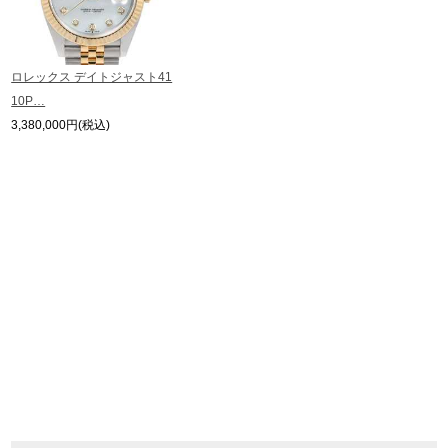
※アンティーク品やユーズド品の場合、外装および内部機械に代替部品を使用
している場合がございます。
※表示の定価は、入荷時の価格となっております。
ロレックス デイトジャスト41
現在の定価と異なる場合がございますのでご了承くださいませ。
10P…
3,380,000円(税込)