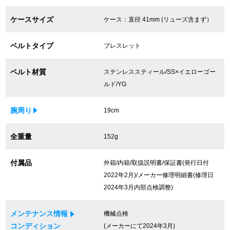
買取専門サロン
ケースサイズ
ケース：直径 41mm (リューズ含まず）
買取ご成約者様限定5万円クーポン
ベルトタイプ
ブレスレット
75%以上保証！中古商品高価買戻し
ベルト材質
ステンレススティール/SS×イエローゴー
ルド/YG
修理・メンテナンスをご希望の方
腕周り
19cm
修理依頼をする
全重量
152g
修理・メンテンナンスについて
付属品
外箱/内箱/取扱説明書/保証書(発行日付
2022年2月)/メーカー修理明細書(修理日
オーバーホールについて
2024年3月内部点検調整)
外装仕上げについて
メンテナンス情報
機械点検
電池交換について
コンディション
(メーカーにて2024年3月)