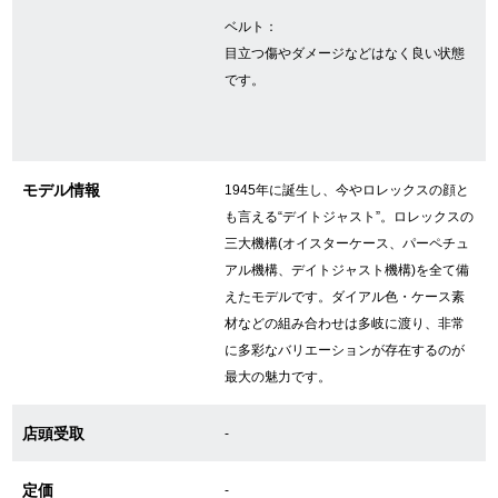
新宿店
大阪心斎橋店
ベルト：
目立つ傷やダメージなどはなく良い状態
買取サロン
です。
GINZA RASIN公式ブログ
モデル情報
1945年に誕生し、今やロレックスの顔と
も言える“デイトジャスト”。ロレックスの
WEBマガジン
買取ブログ
三大機構(オイスターケース、パーペチュ
アル機構、デイトジャスト機構)を全て備
えたモデルです。ダイアル色・ケース素
SNS・動画
材などの組み合わせは多岐に渡り、非常
に多彩なバリエーションが存在するのが
最大の魅力です。
For Overseas Customers
店頭受取
-
English
简体中文
定価
-