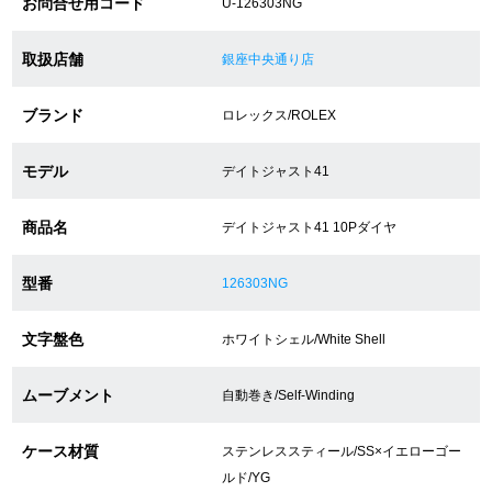
お問合せ用コード
U-126303NG
取扱店舗
銀座中央通り店
ショップサービス
ブランド
ロレックス/ROLEX
保証・アフターサービス
ラッピングサービス
モデル
デイトジャスト41
腕時計サイズ調整サービス
商品名
デイトジャスト41 10Pダイヤ
店舗受け取りサービス
型番
126303NG
店舗取り寄せサービス
文字盤色
ホワイトシェル/White Shell
ムーブメント
自動巻き/Self-Winding
買取・下取りをご希望の方
ケース材質
ステンレススティール/SS×イエローゴー
買取・下取りはこちら
ルド/YG