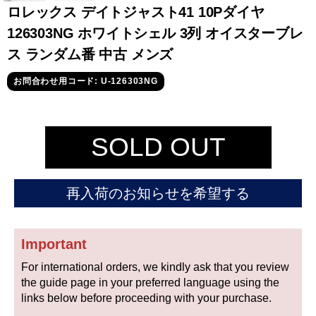
セイコー
ロレックス デイトジャスト41 10Pダイヤ
126303NG ホワイトシェル 3列 オイスターブレ
ス ランダム番 中古 メンズ
お問合わせ用コード: U-126303NG
ヴァシュロン
チューダー
パネライ
SOLD OUT
コンスタンタン
再入荷のお知らせを希望する
商品の状態から探す
新品
未使用品
Important
For international orders, we kindly ask that you review
中古品
アンティーク品
the guide page in your preferred language using the
links below before proceeding with your purchase.
WEB限定品
SALE