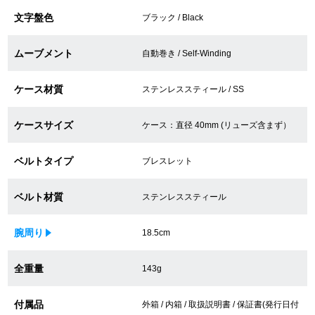
文字盤色
買取専門サロン
ブラック / Black
買取ご成約者様限定5万円クーポン
ムーブメント
自動巻き / Self-Winding
75%以上保証！中古商品高価買戻し
ケース材質
ステンレススティール / SS
ケースサイズ
ケース：直径 40mm (リューズ含まず）
修理・メンテナンスをご希望の方
ベルトタイプ
ブレスレット
修理依頼をする
ベルト材質
ステンレススティール
修理・メンテンナンスについて
腕周り
18.5cm
オーバーホールについて
全重量
143g
外装仕上げについて
付属品
電池交換について
外箱 / 内箱 / 取扱説明書 / 保証書(発行日付