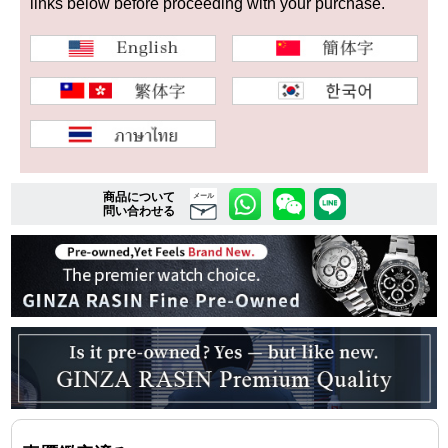
links below before proceeding with your purchase.
複数条件で商品を絞り込む
詳細検索はこちら
ご利用ガイド
商品について
メール
問い合わせる
GINZA RASINのプレミアムクオリティについて
送料・お支払方法
ショッピングローンの流れ
よくある質問
お問い合わせ