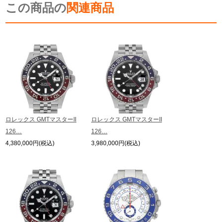
この商品の
ます。
関連商品
※シリアルナンバーや限定番号につきましては、プライバシーの関係上WEBへ
の掲載を控えております。
またお電話でお問い合わせ頂きましてもお答えできません。
※当店では店頭販売も行っております為、サイトでのご注文と店頭処理との時
間差で在庫切れになる場合がございます。
予めご了承くださいませ。
また、ご来店にてご購入を希望される場合にも、事前に在庫の確認をお電話か
メールにてお問い合わせいただけますようお願いいたします。
※アンティーク品やユーズド品の場合、外装および内部機械に代替部品を使用
している場合がございます。
※表示の定価は、入荷時の価格となっております。
ロレックス GMTマスターII
ロレックス GMTマスターII
現在の定価と異なる場合がございますのでご了承くださいませ。
126…
126…
4,380,000円(税込)
3,980,000円(税込)