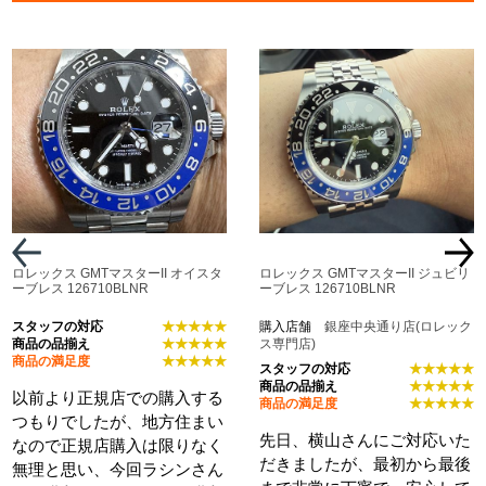
ロレックス GMTマスターII オイスタ
ロレックス GMTマスターII ジュビリ
ーブレス 126710BLNR
ーブレス 126710BLNR
スタッフの対応
★★★★★
購入店舗
銀座中央通り店(ロレック
商品の品揃え
★★★★★
ス専門店)
商品の満足度
★★★★★
スタッフの対応
★★★★★
商品の品揃え
★★★★★
以前より正規店での購入する
商品の満足度
★★★★★
つもりでしたが、地方住まい
先日、横山さんにご対応いた
なので正規店購入は限りなく
だきましたが、最初から最後
無理と思い、今回ラシンさん