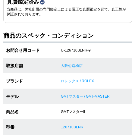
真贋鑑定済み
当商品は、弊社所属の専門鑑定士による厳正な真贋鑑定を経て、真正性が
保証されております。
ショップサービス
保証・アフターサービス
商品のスペック・コンディション
ラッピングサービス
お問合せ用コード
U-126710BLNR-9
腕時計サイズ調整サービス
取扱店舗
大阪心斎橋店
店舗受け取りサービス
ブランド
ロレックス / ROLEX
店舗取り寄せサービス
モデル
GMTマスター / GMT-MASTER
商品名
GMTマスターII
買取・下取りをご希望の方
型番
126710BLNR
買取・下取りはこちら