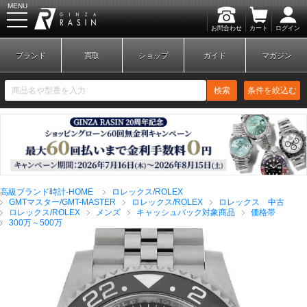
MENU
お問合わせ
カート
ログイン
GINZA RASIN
ブランド
買取
ショップ
ガイド
マガジン
検索
条件を絞込む
新規会員登録
ログイン
高級ブランド時計-HOME
ロレックス/ROLEX
ブランドから探す
GMTマスター/GMT-MASTER
ロレックス/ROLEX
ロレックス 中古
ロレックス/ROLEX
メンズ
キャッシュバック対象商品
価格帯
300万～500万