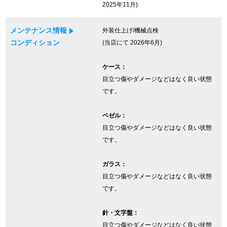
2025年11月)
メンテナンス情報
外装仕上げ/機械点検
GINZA RASINについて
コンディション
(当店にて 2026年6月)
お客様の声・口コミ
ケース：
目立つ傷やダメージなどはなく良い状態
GINZA RASINの中古腕時計について
です。
スタッフフォト
ベゼル：
目立つ傷やダメージなどはなく良い状態
受賞歴
です。
求人情報
ガラス：
目立つ傷やダメージなどはなく良い状態
です。
店舗情報
針・文字盤：
銀座中央通り店
銀座本店
目立つ傷やダメージなどはなく良い状態