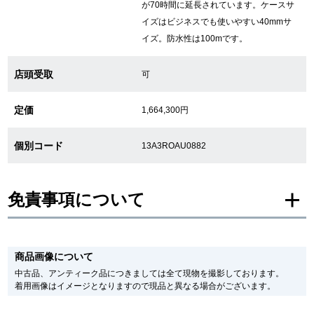
が70時間に延長されています。ケースサ
イズはビジネスでも使いやすい40mmサ
繁體中文
한국어
イズ。防水性は100mです。
店頭受取
可
ภาษาไทย
定価
1,664,300円
個別コード
13A3ROAU0882
免責事項について
※新品・未使用品の商品画像は、同一モデルの画像を使用し掲載致しておりま
す。
商品画像について
メーカー保護シールの有無に個体差がございますのでご了承下さいませ。
また、メーカーにてマイナーチェンジがなされる場合がございますが、在庫品
中古品、アンティーク品につきましては全て現物を撮影しております。
の仕様で販売させていただきますので予めご了承の程お願いいたします。
着用画像はイメージとなりますので現品と異なる場合がございます。
尚、中古品、アンティーク品につきましては現品を撮影しております。
※光の加減やモニターの設定により、実際の商品と色目が異なる場合がござい