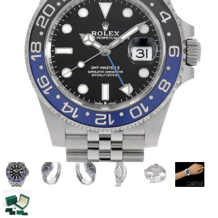
全てのブランドを見
ロレックス
パテック
る
フィリップ
オーデマピゲ
ウブロ
カルティエ
グランド
オメガ
IWC