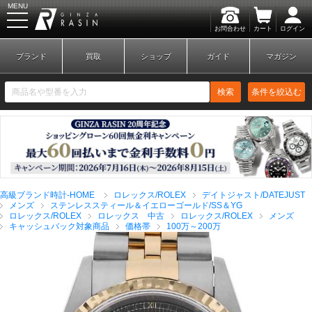
MENU
お問合わせ
カート
ログイン
GINZA RASIN
ブランド
買取
ショップ
ガイド
マガジン
検索
条件を絞込む
新規会員登録
ログイン
高級ブランド時計-HOME
ロレックス/ROLEX
デイトジャスト/DATEJUST
ブランドから探す
メンズ
ステンレススティール＆イエローゴールド/SS＆YG
ロレックス/ROLEX
ロレックス 中古
ロレックス/ROLEX
メンズ
キャッシュバック対象商品
価格帯
100万～200万