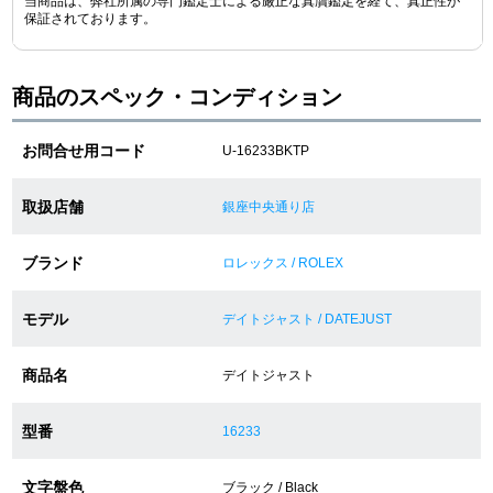
当商品は、弊社所属の専門鑑定士による厳正な真贋鑑定を経て、真正性が
保証されております。
ショップサービス
商品のスペック・コンディション
保証・アフターサービス
お問合せ用コード
U-16233BKTP
ラッピングサービス
取扱店舗
銀座中央通り店
腕時計サイズ調整サービス
ブランド
ロレックス / ROLEX
店舗受け取りサービス
モデル
店舗取り寄せサービス
デイトジャスト / DATEJUST
商品名
デイトジャスト
買取・下取りをご希望の方
型番
16233
買取・下取りはこちら
文字盤色
ブラック / Black