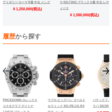
アイボリー ローマ R番 中古 メンズ
ヤ 69173NG ブラック U番 中古 レデ
ィース
¥ 1,250,000(税込)
¥ 1,580,000(税込)
履歴
から探す
PRICEDOWN ロレックス
ウブロ ビッグバン ゴールド
パテックフィ
コスモグラフ デイトナ
セラミック 301.PB.131.RX
ラバ 3923R