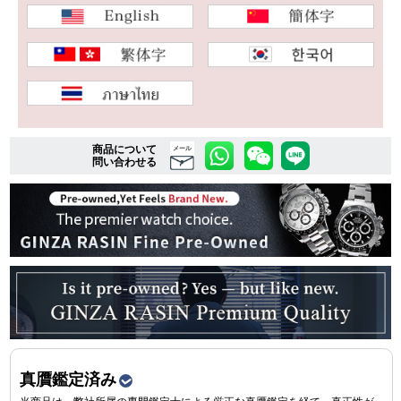
複数条件で商品を絞り込む
詳細検索はこちら
商品について
メール
問い合わせる
ご利用ガイド
GINZA RASINのプレミアムクオリティについて
送料・お支払方法
ショッピングローンの流れ
よくある質問
お問い合わせ
真贋鑑定済み