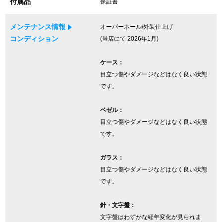
付属品
保証書
メンテナンス情報
オーバーホール/外装仕上げ
GINZA RASINについて
コンディション
(当店にて 2026年1月)
お客様の声・口コミ
ケース：
目立つ傷やダメージなどはなく良い状態
GINZA RASINの中古腕時計について
です。
スタッフフォト
ベゼル：
目立つ傷やダメージなどはなく良い状態
受賞歴
です。
求人情報
ガラス：
目立つ傷やダメージなどはなく良い状態
です。
店舗情報
針・文字盤：
銀座中央通り店
銀座本店
文字盤はわずかな経年変化が見られま