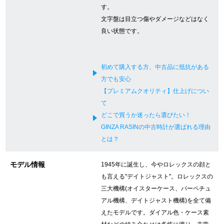
す。
新宿店
大阪心斎橋店
文字盤は目立つ傷やダメージなどはなく
良い状態です。
買取サロン
初めて購入する方、中古品に抵抗がある
GINZA RASIN公式ブログ
方でも安心
【プレミアムクオリティ】仕上げについ
WEBマガジン
買取ブログ
て
どこで買うか迷ったら選びたい！
GINZA RASINの中古時計が選ばれる理由
SNS・動画
とは？
モデル情報
1945年に誕生し、今やロレックスの顔と
も言える"デイトジャスト"。ロレックスの
三大機構(オイスターケース、パーペチュ
For Overseas Customers
アル機構、デイトジャスト機構)を全て備
えたモデルです。ダイアル色・ケース素
English
简体中文