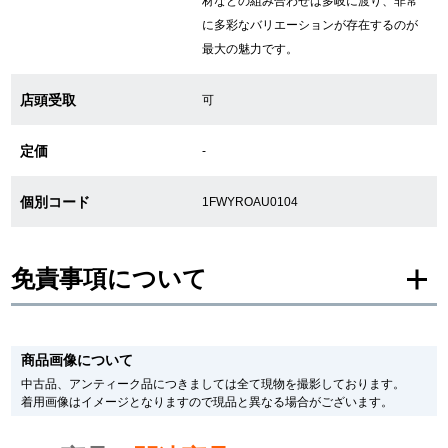
材などの組み合わせは多岐に渡り、非常
に多彩なバリエーションが存在するのが
繁體中文
한국어
最大の魅力です。
店頭受取
可
ภาษาไทย
定価
-
個別コード
1FWYROAU0104
免責事項について
※新品・未使用品の商品画像は、同一モデルの画像を使用し掲載致しておりま
す。
商品画像について
メーカー保護シールの有無に個体差がございますのでご了承下さいませ。
また、メーカーにてマイナーチェンジがなされる場合がございますが、在庫品
中古品、アンティーク品につきましては全て現物を撮影しております。
の仕様で販売させていただきますので予めご了承の程お願いいたします。
着用画像はイメージとなりますので現品と異なる場合がございます。
尚、中古品、アンティーク品につきましては現品を撮影しております。
※光の加減やモニターの設定により、実際の商品と色目が異なる場合がござい