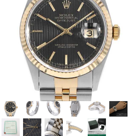
全てのブランドを見
ロレックス
パテック
る
フィリップ
オーデマピゲ
ウブロ
カルティエ
グランド
オメガ
IWC