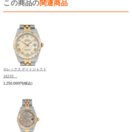
この商品の
ます。
関連商品
※シリアルナンバーや限定番号につきましては、プライバシーの関係上WEBへ
の掲載を控えております。
またお電話でお問い合わせ頂きましてもお答えできません。
※当店では店頭販売も行っております為、サイトでのご注文と店頭処理との時
間差で在庫切れになる場合がございます。
予めご了承くださいませ。
また、ご来店にてご購入を希望される場合にも、事前に在庫の確認をお電話か
メールにてお問い合わせいただけますようお願いいたします。
※アンティーク品やユーズド品の場合、外装および内部機械に代替部品を使用
している場合がございます。
※表示の定価は、入荷時の価格となっております。
ロレックス デイトジャスト
現在の定価と異なる場合がございますのでご了承くださいませ。
16233…
1,250,000円(税込)