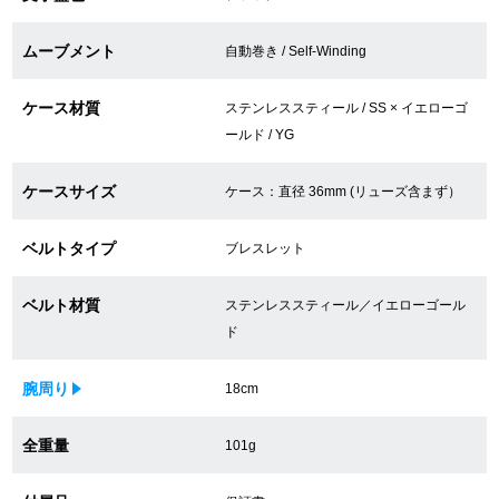
買取専門サロン
ムーブメント
自動巻き / Self-Winding
買取ご成約者様限定5万円クーポン
ケース材質
ステンレススティール / SS × イエローゴ
75%以上保証！中古商品高価買戻し
ールド / YG
ケースサイズ
ケース：直径 36mm (リューズ含まず）
修理・メンテナンスをご希望の方
ベルトタイプ
ブレスレット
修理依頼をする
ベルト材質
ステンレススティール／イエローゴール
修理・メンテンナンスについて
ド
オーバーホールについて
腕周り
18cm
外装仕上げについて
全重量
101g
電池交換について