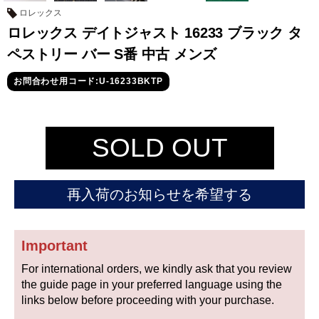
セイコー
ロレックス
ロレックス デイトジャスト 16233 ブラック タ
ペストリー バー S番 中古 メンズ
お問合わせ用コード:U-16233BKTP
ヴァシュロン
チューダー
パネライ
SOLD OUT
コンスタンタン
再入荷のお知らせを希望する
商品の状態から探す
新品
未使用品
Important
For international orders, we kindly ask that you review
中古品
アンティーク品
the guide page in your preferred language using the
links below before proceeding with your purchase.
WEB限定品
SALE