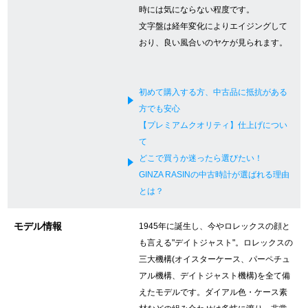
時には気にならない程度です。
新宿店
大阪心斎橋店
文字盤は経年変化によりエイジングして
おり、良い風合いのヤケが見られます。
買取サロン
初めて購入する方、中古品に抵抗がある
GINZA RASIN公式ブログ
方でも安心
【プレミアムクオリティ】仕上げについ
WEBマガジン
買取ブログ
て
どこで買うか迷ったら選びたい！
GINZA RASINの中古時計が選ばれる理由
SNS・動画
とは？
モデル情報
1945年に誕生し、今やロレックスの顔と
も言える"デイトジャスト"。ロレックスの
三大機構(オイスターケース、パーペチュ
For Overseas Customers
アル機構、デイトジャスト機構)を全て備
えたモデルです。ダイアル色・ケース素
English
简体中文