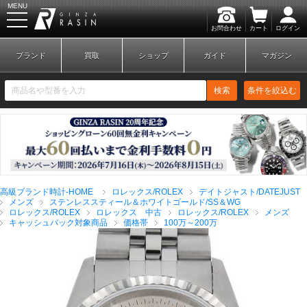
MENU
お問合わせ
カート
ログイン
GINZA RASIN
ブランド
買取
ショップ
ガイド
マガジン
検索
条件を絞込む
新規会員登録
ログイン
高級ブランド時計-HOME
ロレックス/ROLEX
デイトジャスト/DATEJUST
ブランドから探す
メンズ
ステンレススティール＆ホワイトゴールド/SS＆WG
ロレックス/ROLEX
ロレックス 中古
ロレックス/ROLEX
メンズ
キャッシュバック対象商品
価格帯
100万～200万