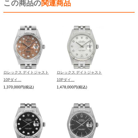
この商品の
ます。
関連商品
※シリアルナンバーや限定番号につきましては、プライバシーの関係上WEBへ
の掲載を控えております。
またお電話でお問い合わせ頂きましてもお答えできません。
※当店では店頭販売も行っております為、サイトでのご注文と店頭処理との時
間差で在庫切れになる場合がございます。
予めご了承くださいませ。
また、ご来店にてご購入を希望される場合にも、事前に在庫の確認をお電話か
メールにてお問い合わせいただけますようお願いいたします。
※アンティーク品やユーズド品の場合、外装および内部機械に代替部品を使用
している場合がございます。
※表示の定価は、入荷時の価格となっております。
ロレックス デイトジャスト
ロレックス デイトジャスト
現在の定価と異なる場合がございますのでご了承くださいませ。
10Pダイ…
10Pダイ…
1,370,000円(税込)
1,478,000円(税込)