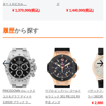
ター トロピカル …
ズ
¥ 1,370,000(税込)
¥ 1,440,000(税込)
履歴
から探す
PRICEDOWN ロレックス
ウブロ ビッグバン ゴールド
パテックフィ
コスモグラフ デイトナ
セラミック 301.PB.131.RX
ラバ 3923R
116520 ブラック ラ…
中古 メンズ
¥ 2,880