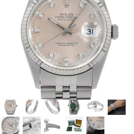
全てのブランドを見
ロレックス
パテック
る
フィリップ
オーデマピゲ
ウブロ
カルティエ
グランド
オメガ
IWC