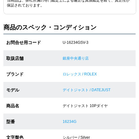
当商品は、弊社所属の専門鑑定士による厳正な真贋鑑定を経て、真正性が
保証されております。
ショップサービス
商品のスペック・コンディション
保証・アフターサービス
お問合せ用コード
U-16234GSV-3
ラッピングサービス
取扱店舗
銀座中央通り店
腕時計サイズ調整サービス
ブランド
ロレックス / ROLEX
店舗受け取りサービス
モデル
店舗取り寄せサービス
デイトジャスト / DATEJUST
商品名
デイトジャスト 10Pダイヤ
買取・下取りをご希望の方
型番
16234G
買取・下取りはこちら
文字盤色
シルバー / Silver