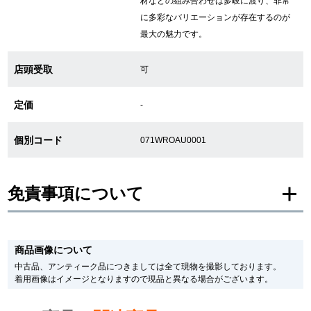
材などの組み合わせは多岐に渡り、非常
に多彩なバリエーションが存在するのが
繁體中文
한국어
最大の魅力です。
店頭受取
可
ภาษาไทย
定価
-
個別コード
071WROAU0001
免責事項について
※新品・未使用品の商品画像は、同一モデルの画像を使用し掲載致しておりま
す。
商品画像について
メーカー保護シールの有無に個体差がございますのでご了承下さいませ。
また、メーカーにてマイナーチェンジがなされる場合がございますが、在庫品
中古品、アンティーク品につきましては全て現物を撮影しております。
の仕様で販売させていただきますので予めご了承の程お願いいたします。
着用画像はイメージとなりますので現品と異なる場合がございます。
尚、中古品、アンティーク品につきましては現品を撮影しております。
※光の加減やモニターの設定により、実際の商品と色目が異なる場合がござい