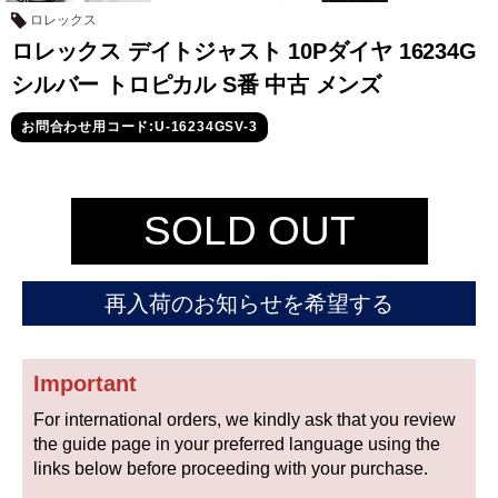
セイコー
ロレックス
ロレックス デイトジャスト 10Pダイヤ 16234G
シルバー トロピカル S番 中古 メンズ
お問合わせ用コード:U-16234GSV-3
ヴァシュロン
チューダー
パネライ
SOLD OUT
コンスタンタン
再入荷のお知らせを希望する
商品の状態から探す
新品
未使用品
Important
For international orders, we kindly ask that you review
中古品
アンティーク品
the guide page in your preferred language using the
links below before proceeding with your purchase.
WEB限定品
SALE