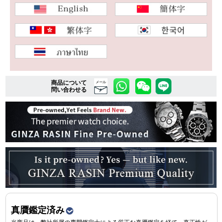
複数条件で商品を絞り込む
詳細検索はこちら
商品について
メール
問い合わせる
ご利用ガイド
GINZA RASINのプレミアムクオリティについて
送料・お支払方法
ショッピングローンの流れ
よくある質問
お問い合わせ
真贋鑑定済み