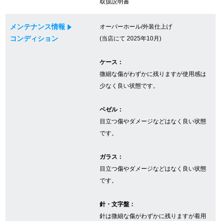
取扱説明書
メンテナンス情報
オーバーホール/外装仕上げ
GINZA RASINについて
コンディション
(当店にて 2025年10月)
お客様の声・口コミ
ケース：
微細な傷がわずかに残りますが使用感は
GINZA RASINの中古腕時計について
少なく良い状態です。
スタッフフォト
ベゼル：
目立つ傷やダメージなどはなく良い状態
受賞歴
です。
求人情報
ガラス：
目立つ傷やダメージなどはなく良い状態
です。
店舗情報
針・文字盤：
銀座中央通り店
銀座本店
針は微細な傷がわずかに残りますが着用