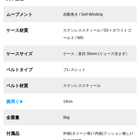
買取専門サロン
ムーブメント
自動巻き / Self-Winding
買取ご成約者様限定5万円クーポン
ケース材質
ステンレススティール / SS × ホワイトゴ
75%以上保証！中古商品高価買戻し
ールド / WG
ケースサイズ
ケース：直径 36mm (リューズ含まず）
修理・メンテナンスをご希望の方
ベルトタイプ
ブレスレット
修理依頼をする
ベルト材質
ステンレススティール
修理・メンテンナンスについて
腕周り
19cm
オーバーホールについて
全重量
96g
外装仕上げについて
付属品
外箱(ダメージ有) / 内箱(クッション無し) /
電池交換について