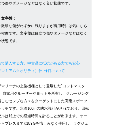
立つ傷やダメージなどはなく良い状態です。
・文字盤：
は微細な傷がわずかに残りますが着用時には気になら
い程度です。文字盤は目立つ傷やダメージなどはなく
い状態です。
めて購入する方、中古品に抵抗がある方でも安心
プレミアムクオリティ】仕上げについて
ブマリーナの上位機種として登場した"ヨットマスタ
"。自家用クルーザーやヨットを所有し、クルージング
楽しむセレブな方々をターゲットにした高級スポーツ
ォッチです。水深100mの防水設計がされており、回転
ゼルは船上での経過時間を計ることが出来ます。ケー
からブレスまでK18YGを惜しみなく使用し、ラグジュ