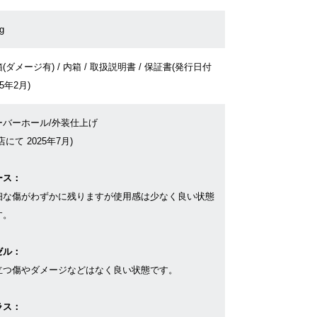
g
(ダメージ有) / 内箱 / 取扱説明書 / 保証書(発行日付
05年2月)
ーバーホール/外装仕上げ
店にて 2025年7月)
ース：
細な傷がわずかに残りますが使用感は少なく良い状態
す。
ゼル：
立つ傷やダメージなどはなく良い状態です。
ラス：