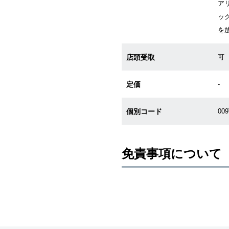
ア
ッ
を
店頭受取
可
定価
-
個別コード
00
免責事項について
※新品・未使用品の商品画像は、同
メーカー保護シールの有無に個体差
また、メーカーにてマイナーチェン
売させていただきますので予めご了
尚、中古品、アンティーク品につき