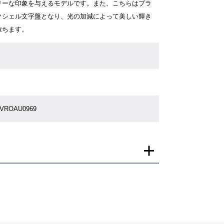
リーな印象を与えるモデルです。また、こちらはブラ
クシェル文字盤となり、光の加減によって美しい輝き
放ちます。
9VROAU0969
一モデルの画像を使用し掲載致しております。
がございますのでご了承下さいませ。
ジがなされる場合がございますが、在庫品の仕様で販
承の程お願いいたします。
ましては現品を撮影しております。