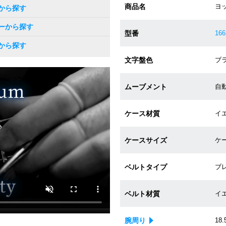
商品名
ヨ
から探す
ーから探す
型番
16
から探す
文字盤色
ブラ
ムーブメント
自動巻
ケース材質
イエ
ケースサイズ
ケー
ベルトタイプ
ブ
ベルト材質
イ
腕周り
18.