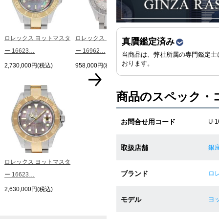
ロレックス ヨットマスタ
ロレックス ヨットマスタ
真贋鑑定済み
ー 16623…
ー 16962…
当商品は、弊社所属の専門鑑定士
おります。
2,730,000円(税込)
958,000円(税込)
商品のスペック・
お問合せ用コード
U-1
取扱店舗
銀
ロレックス ヨットマスタ
ブランド
ロレ
ー 16623…
2,630,000円(税込)
モデル
ヨッ