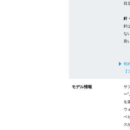
目
針
針
な
良
初
【
モデル情報
サ
ー
を
ウ
ベ
ス