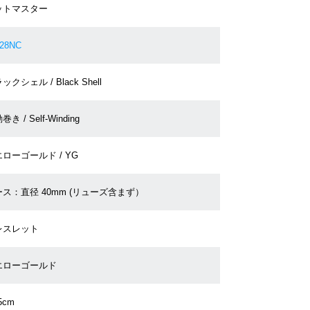
ットマスター
628NC
ックシェル / Black Shell
き / Self-Winding
ローゴールド / YG
ス：直径 40mm (リューズ含まず）
レスレット
エローゴールド
5cm