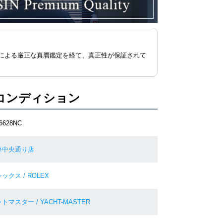
による厳正な真贋鑑定を経て、真正性が保証されて
コンディション
6628NC
座中央通り店
ックス / ROLEX
トマスター / YACHT-MASTER