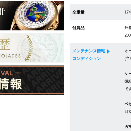
全重量
174
付属品
外箱
20
メンテナンス情報
オ
コンディション
(当
ケ
微
で
ベ
目
ガ