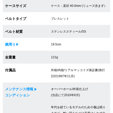
ケースサイズ
ケース：直径 40.0mm (リューズ含まず）
買取専門サロン
買取ご成約者様限定5万円クーポン
ベルトタイプ
ブレスレット
75%以上保証！中古商品高価買戻し
ベルト材質
ステンレススティール/SS
腕周り
19.5cm
修理・メンテナンスをご希望の方
全重量
121g
修理依頼をする
付属品
外箱/内箱/リアルマッコイズ保証書(発行
修理・メンテンナンスについて
日付1997年11月)
オーバーホールについて
メンテナンス情報
オーバーホール/外装仕上げ
コンディション
(当店にて2016年6月)
外装仕上げについて
年代を経ているモデルのため小傷は残り
電池交換について