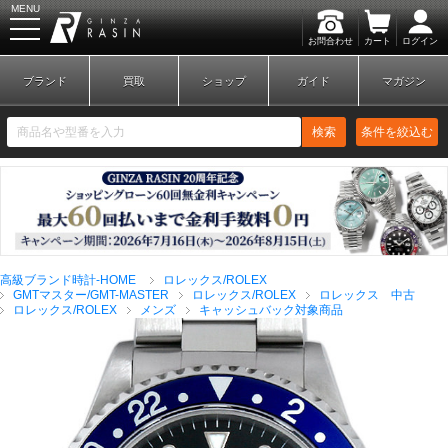
MENU
お問合わせ
カート
ログイン
GINZA RASIN
ブランド
買取
ショップ
ガイド
マガジン
検索
条件を絞込む
新規会員登録
ログイン
高級ブランド時計-HOME
ロレックス/ROLEX
ブランドから探す
GMTマスター/GMT-MASTER
ロレックス/ROLEX
ロレックス 中古
ロレックス/ROLEX
メンズ
キャッシュバック対象商品