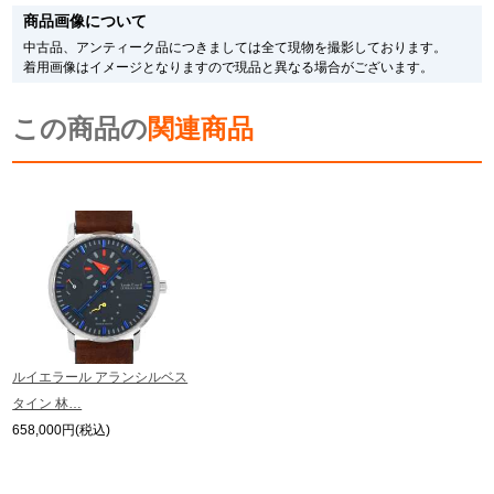
す。
商品画像について
メーカー保護シールの有無に個体差がございますのでご了承下さいませ。
また、メーカーにてマイナーチェンジがなされる場合がございますが、在庫品
中古品、アンティーク品につきましては全て現物を撮影しております。
繁體中文
한국어
の仕様で販売させていただきますので予めご了承の程お願いいたします。
着用画像はイメージとなりますので現品と異なる場合がございます。
尚、中古品、アンティーク品につきましては現品を撮影しております。
※光の加減やモニターの設定により、実際の商品と色目が異なる場合がござい
ภาษาไทย
この商品の
ます。
関連商品
※シリアルナンバーや限定番号につきましては、プライバシーの関係上WEBへ
の掲載を控えております。
またお電話でお問い合わせ頂きましてもお答えできません。
※当店では店頭販売も行っております為、サイトでのご注文と店頭処理との時
間差で在庫切れになる場合がございます。
予めご了承くださいませ。
また、ご来店にてご購入を希望される場合にも、事前に在庫の確認をお電話か
メールにてお問い合わせいただけますようお願いいたします。
※アンティーク品やユーズド品の場合、外装および内部機械に代替部品を使用
している場合がございます。
※表示の定価は、入荷時の価格となっております。
ルイエラール アランシルベス
現在の定価と異なる場合がございますのでご了承くださいませ。
タイン 林…
658,000円(税込)