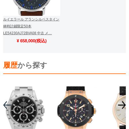
ルイエラール アランシルベスタイン
林時計鋪限定50本
LE54230AJ72BVA08 中古 メ…
¥ 658,000(税込)
履歴
から探す