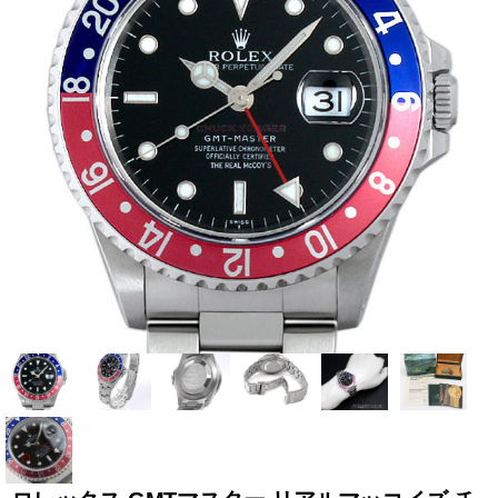
全てのブランドを見
ロレックス
パテック
る
フィリップ
オーデマピゲ
ウブロ
カルティエ
グランド
オメガ
IWC