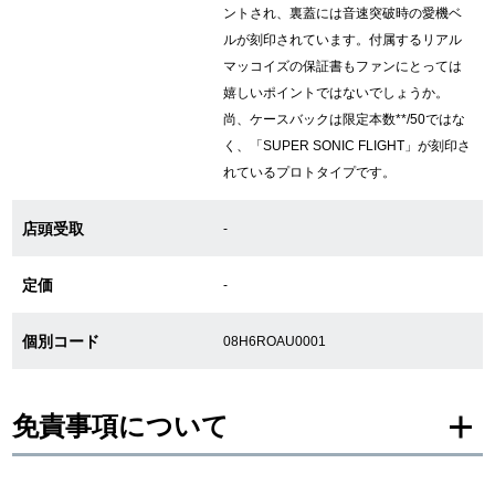
ントされ、裏蓋には音速突破時の愛機ベ
新宿店
大阪心斎橋店
ルが刻印されています。付属するリアル
マッコイズの保証書もファンにとっては
買取サロン
嬉しいポイントではないでしょうか。
尚、ケースバックは限定本数**/50ではな
く、「SUPER SONIC FLIGHT」が刻印さ
GINZA RASIN公式ブログ
れているプロトタイプです。
WEBマガジン
買取ブログ
店頭受取
-
定価
-
SNS・動画
個別コード
08H6ROAU0001
免責事項について
For Overseas Customers
English
简体中文
※新品・未使用品の商品画像は、同一モデルの画像を使用し掲載致しておりま