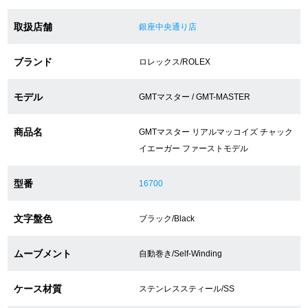
取扱店舗
銀座中央通り店
ショップサービス
ブランド
ロレックス/ROLEX
保証・アフターサービス
モデル
GMTマスター / GMT-MASTER
ラッピングサービス
商品名
GMTマスター リアルマッコイズ チャック
腕時計サイズ調整サービス
イエーガー ファーストモデル
店舗受け取りサービス
型番
16700
店舗取り寄せサービス
文字盤色
ブラック/Black
ムーブメント
自動巻き/Self-Winding
買取・下取りをご希望の方
ケース材質
ステンレススティール/SS
買取・下取りはこちら