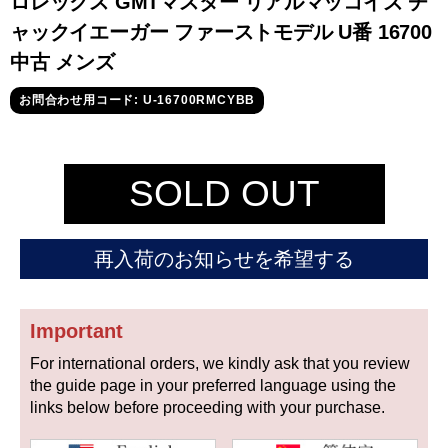
ロレックス GMTマスター リアルマッコイズ チ
セイコー
ャックイエーガー ファーストモデル U番 16700
中古 メンズ
お問合わせ用コード: U-16700RMCYBB
SOLD OUT
ヴァシュロン
チューダー
パネライ
コンスタンタン
再入荷のお知らせを希望する
商品の状態から探す
Important
新品
未使用品
For international orders, we kindly ask that you review
中古品
アンティーク品
the guide page in your preferred language using the
links below before proceeding with your purchase.
WEB限定品
SALE