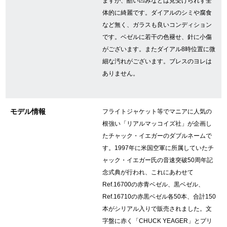
ますが、酷い凹みなどは見受けられず全
体的に綺麗です。ダイアルのシミや腐食
など無く、ガラスも良いコンディション
GINZA RASINについて
です。ベゼルに若干の色褪せ、針に小傷
がございます。またダイアル8時位置に微
お客様の声・口コミ
細な汚れがございます。ブレスのヨレは
ありません。
GINZA RASINの中古腕時計について
スタッフフォト
モデル情報
フライトジャケット等でマニアに人気の
根強い「リアルマッコイズ社」が企画し
受賞歴
たチャック・イエガーのダブルネームで
す。1997年に米国空軍に所属していたチ
求人情報
ャック・イエガー氏の音速突破50周年記
念式典が行われ、これにあわせて
Ref.16700の赤青ベゼル、黒ベゼル、
店舗情報
Ref.16710の赤黒ベゼル各50本、合計150
本がシリアル入りで販売されました。文
銀座中央通り店
銀座本店
字盤に赤く「CHUCK YEAGER」とプリ