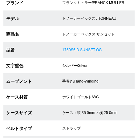
ブランド
フランクミュラー/FRANCK MULLER
ショップサービス
モデル
トノーカーベックス / TONNEAU
保証・アフターサービス
商品名
トノーカーベックス サンセット
ラッピングサービス
型番
1750S6 D SUNSET OG
腕時計サイズ調整サービス
文字盤色
シルバー/Silver
店舗受け取りサービス
ムーブメント
手巻き/Hand-Winding
店舗取り寄せサービス
ケース材質
ホワイトゴールド/WG
ケースサイズ
ケース：縦 35.0mm × 横 25.0mm
買取・下取りをご希望の方
ベルトタイプ
ストラップ
買取・下取りはこちら