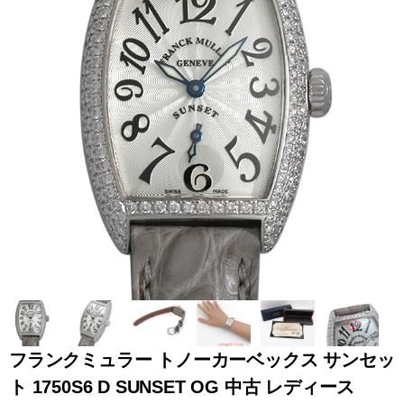
全てのブランドを見
ロレックス
パテック
る
フィリップ
オーデマピゲ
ウブロ
カルティエ
フランクミュラー トノーカーベックス サンセッ
ト 1750S6 D SUNSET OG 中古 レディース
グランド
オメガ
IWC