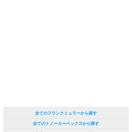
※表示の定価は、入荷時の価格となっております。
現在の定価と異なる場合がございますのでご了承くださいませ。
繁體中文
한국어
ภาษาไทย
全てのフランクミュラーから探す
全てのトノーカーベックスから探す