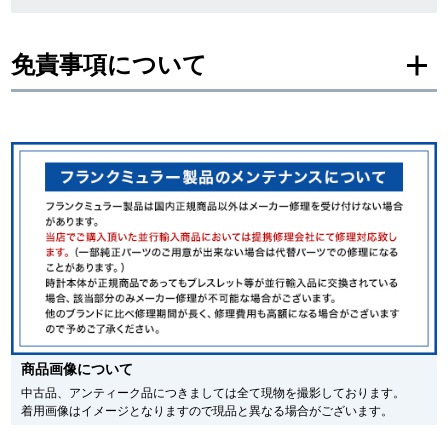
新宿店
大阪心斎橋店
免責事項について
買取サロン
※新品・未使用品の商品画像は、同一モデルの画像を使用し掲載致しておりま
す。
メーカー保護シールの有無に個体差がございますのでご了承下さいませ。
GINZA RASIN公式ブログ
また、メーカーにてマイナーチェンジがなされる場合がございますが、在庫品
の仕様で販売させていただきますので予めご了承の程お願いいたします。
尚、中古品、アンティーク品につきましては現品を撮影しております。
WEBマガジン
買取ブログ
※光の加減やモニターの設定により、実際の商品と色目が異なる場合がござい
ます。
※シリアルナンバーや限定番号につきましては、プライバシーの関係上WEBへ
SNS・動画
の掲載を控えております。
またお電話でお問い合わせ頂きましてもお答えできません。
※当店では店頭販売も行っております為、サイトでのご注文と店頭処理との時
間差で在庫切れになる場合がございます。
予めご了承くださいませ。
商品画像について
また、ご来店にてご購入を希望される場合にも、事前に在庫の確認をお電話か
For Overseas Customers
メールにてお問い合わせいただけますようお願いいたします。
中古品、アンティーク品につきましては全て現物を撮影しております。
着用画像はイメージとなりますので現品と異なる場合がございます。
※アンティーク品やユーズド品の場合、外装および内部機械に代替部品を使用
している場合がございます。
English
简体中文