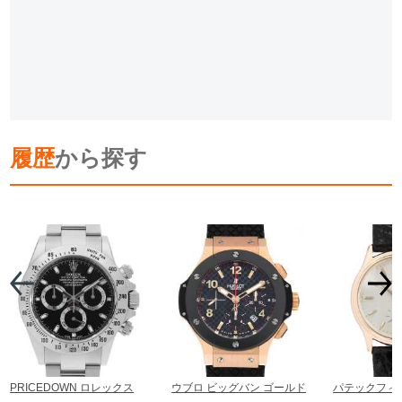
履歴
から探す
PRICEDOWN ロレックス
ウブロ ビッグバン ゴールド
パテックフィ