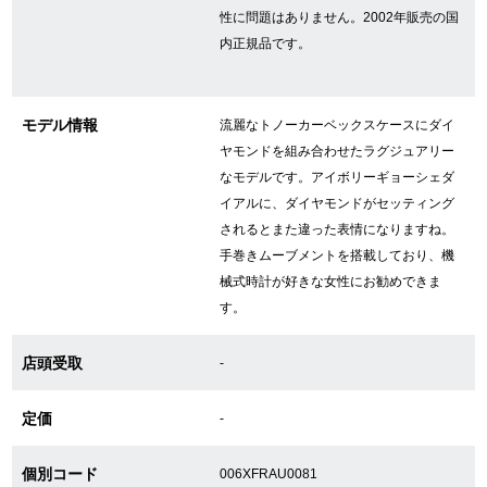
性に問題はありません。2002年販売の国
内正規品です。
GINZA RASINについて
モデル情報
流麗なトノーカーベックスケースにダイ
お客様の声・口コミ
ヤモンドを組み合わせたラグジュアリー
GINZA RASINの中古腕時計について
なモデルです。アイボリーギョーシェダ
イアルに、ダイヤモンドがセッティング
スタッフフォト
されるとまた違った表情になりますね。
手巻きムーブメントを搭載しており、機
受賞歴
械式時計が好きな女性にお勧めできま
す。
求人情報
店頭受取
-
店舗情報
定価
-
銀座中央通り店
銀座本店
個別コード
006XFRAU0081