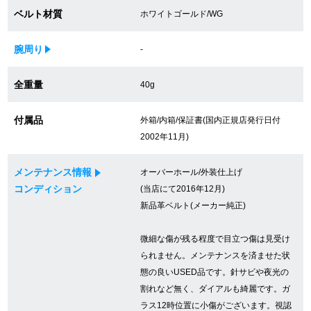
ベルト材質
ホワイトゴールド/WG
買取専門サロン
買取ご成約者様限定5万円クーポン
腕周り
-
75%以上保証！中古商品高価買戻し
全重量
40g
付属品
外箱/内箱/保証書(国内正規店発行日付
2002年11月)
修理・メンテナンスをご希望の方
メンテナンス情報
オーバーホール/外装仕上げ
修理依頼をする
コンディション
(当店にて2016年12月)
新品革ベルト(メーカー純正)
修理・メンテンナンスについて
オーバーホールについて
微細な傷が残る程度で目立つ傷は見受け
られません。メンテナンスを済ませた状
外装仕上げについて
態の良いUSED品です。針サビや夜光の
割れなど無く、ダイアルも綺麗です。ガ
電池交換について
ラス12時位置に小傷がございます。視認