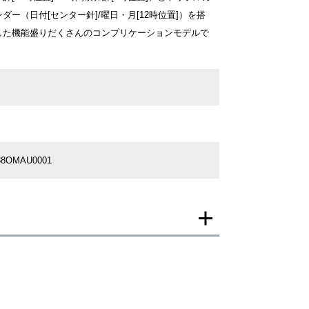
ダー（日付[センター針]/曜日・月[12時位置]）を搭
した機能盛りだくさんのコンプリケーションモデルで
。
38OMAU0001
一モデルの画像を使用し掲載致しております。
がございますのでご了承下さいませ。
ジがなされる場合がございますが、在庫品の仕様で販
承の程お願いいたします。
ましては現品を撮影しております。