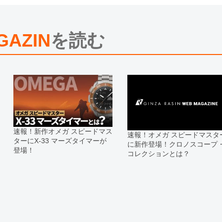
※光の加減やモニターの設定により
※シリアルナンバーや限定番号につ
えております。
GAZIN
を読む
またお電話でお問い合わせ頂きまし
※当店では店頭販売も行っておりま
切れになる場合がございます。
予めご了承くださいませ。
また、ご来店にてご購入を希望され
お問い合わせいただけますようお願
※アンティーク品やユーズド品の場
合がございます。
※表示の定価は、入荷時の価格とな
速報！新作オメガ スピードマス
速報！オメガ スピードマスタ
現在の定価と異なる場合がございま
ターにX-33 マーズタイマーが
に新作登場！クロノスコープ
登場！
コレクションとは？