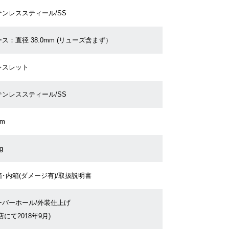
テンレススティール/SS
ス：直径 38.0mm (リューズ含まず）
レスレット
テンレススティール/SS
cm
g
･内箱(ダメージ有)/取扱説明書
ーバーホール/外装仕上げ
店にて2018年9月)