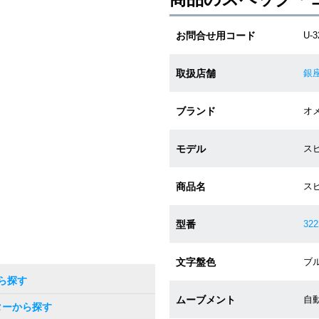
お問合せ用コード
U-3
取扱店舗
銀
ブランド
オメ
モデル
スピ
商品名
ス
型番
322
文字盤色
ブル
ら探す
ムーブメント
自動
ターから探す