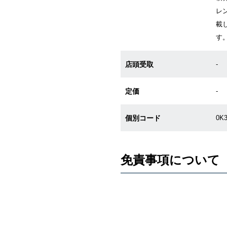
レン
載
す
店頭受取
-
定価
-
個別コード
0K
免責事項について
※新品・未使用品の商品画像は、同
メーカー保護シールの有無に個体差
また、メーカーにてマイナーチェン
売させていただきますので予めご了
尚、中古品、アンティーク品につき