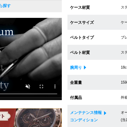
ら探す
ケース材質
ス
ケースサイズ
ケー
ベルトタイプ
ブ
ベルト材質
ス
腕周り
18
全重量
159
付属品
外箱
メンテナンス情報
オ
コンディション
(当