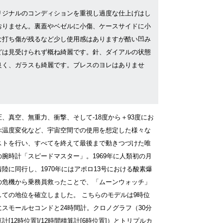
リジナルのコンディションを重視し過度な仕上げはし
おりません。裏蓋やベゼルに小傷、ケースサイドに小
な打ち傷が残るなど少し使用感はありますが酷い凹み
どは見受けられず概ね綺麗です。針、ダイアルの状態
良く、ガラスも綺麗です。ブレスのヨレはありませ
。
圧、真空、無重力、衝撃、そして-18度から＋93度にお
ぶ温度変化など、宇宙空間での使用を想定した様々な
ストを行い、すべてを終えて最後まで動きつづけた唯
の腕時計「スピードマスター」。1969年に人類初の月
着陸に同行し、1970年にはアポロ13号における酸素爆
の危機から乗務員救ったことで、「ムーンウォッチ」
しての地位を確立しました。 こちらのモデルは9時位
にスモールセコンドと24時間計。クロノグラフ（30分
計[12時位置]/12時間積算計[6時位置]）とトリプルカ