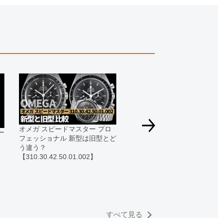
、実際の商品と色目が異なる場合がございます。
きましては、プライバシーの関係上WEBへの掲載を控
てもお答えできません。
す為、サイトでのご注文と店頭処理との時間差で在庫
る場合にも、事前に在庫の確認をお電話かメールにて
いいたします。
合、外装および内部機械に代替部品を使用している場
っております。
オメガ スピードマスター プロ
ー
すのでご了承くださいませ。
フェッショナル 新型は旧型とど
・
う違う？
【310.30.42.50.01.002】
オメガ スピードマスターオ
マチック種類や特徴！人気
由も徹底解説！
すべて見る