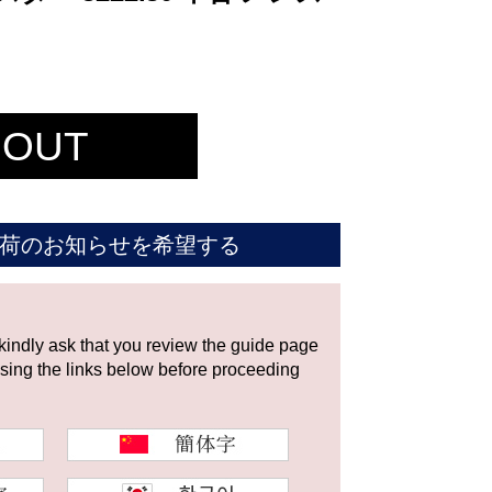
 OUT
荷のお知らせを希望する
 kindly ask that you review the guide page
using the links below before proceeding