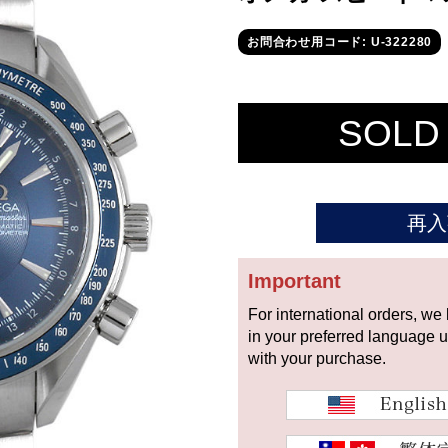
お問合わせ用コード: U-322280
SOLD
再入
Important
For international orders, we
in your preferred language 
with your purchase.