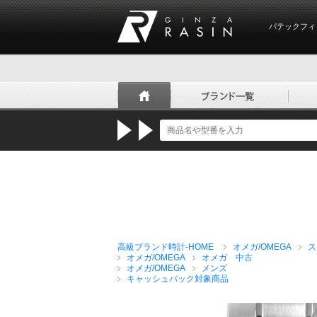
パテックフィ
GINZA RASIN
高級ブランド時計-HOME
オメガ/OMEGA
ス
オメガ/OMEGA
オメガ 中古
オメガ/OMEGA
メンズ
キャッシュバック対象商品