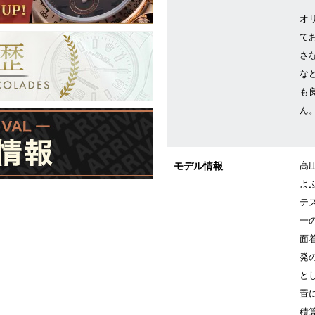
オ
て
さ
な
も
ん
モデル情報
高
よ
テ
一
面
発
と
置
積算