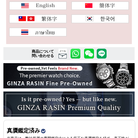
複数条件で商品を絞り込む
詳細検索はこちら
商品について
メール
問い合わせる
ご利用ガイド
GINZA RASINのプレミアムクオリティについて
送料・お支払方法
ショッピングローンの流れ
よくある質問
お問い合わせ
真贋鑑定済み