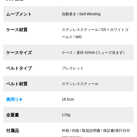
買取専門サロン
ムーブメント
自動巻き / Self-Winding
買取ご成約者様限定5万円クーポン
ケース材質
ステンレススティール / SS × ホワイトゴ
75%以上保証！中古商品高価買戻し
ールド / WG
ケースサイズ
ケース：直径 42mm (リューズ含まず）
修理・メンテナンスをご希望の方
ベルトタイプ
ブレスレット
修理依頼をする
ベルト材質
ステンレススティール
修理・メンテンナンスについて
腕周り
18.5cm
オーバーホールについて
全重量
170g
外装仕上げについて
付属品
外箱 / 内箱 / 取扱説明書 / 保証書(発行日付
電池交換について