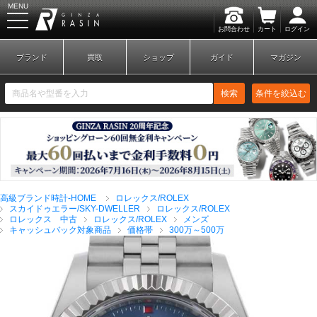
MENU
お問合わせ
カート
ログイン
GINZA RASIN
ブランド
買取
ショップ
ガイド
マガジン
検索
条件を絞込む
新規会員登録
ログイン
高級ブランド時計-HOME
ロレックス/ROLEX
ブランドから探す
スカイドゥエラー/SKY-DWELLER
ロレックス/ROLEX
ロレックス 中古
ロレックス/ROLEX
メンズ
キャッシュバック対象商品
価格帯
300万～500万