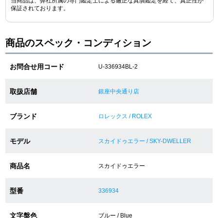
当商品は、弊社所属の専門鑑定士による厳正な真贋鑑定を経て、真正性が
保証されております。
ショップサービス
商品のスペック・コンディション
保証・アフターサービス
お問合せ用コード
U-336934BL-2
ラッピングサービス
取扱店舗
銀座中央通り店
腕時計サイズ調整サービス
ブランド
ロレックス / ROLEX
店舗受け取りサービス
モデル
店舗取り寄せサービス
スカイドゥエラー / SKY-DWELLER
商品名
スカイドゥエラー
買取・下取りをご希望の方
型番
336934
買取・下取りはこちら
文字盤色
ブルー / Blue