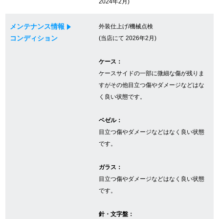
2024年2月)
メンテナンス情報
外装仕上げ/機械点検
GINZA RASINについて
コンディション
(当店にて 2026年2月)
お客様の声・口コミ
ケース：
ケースサイドの一部に微細な傷が残りま
GINZA RASINの中古腕時計について
すがその他目立つ傷やダメージなどはな
く良い状態です。
スタッフフォト
ベゼル：
受賞歴
目立つ傷やダメージなどはなく良い状態
です。
求人情報
ガラス：
目立つ傷やダメージなどはなく良い状態
店舗情報
です。
銀座中央通り店
銀座本店
針・文字盤：