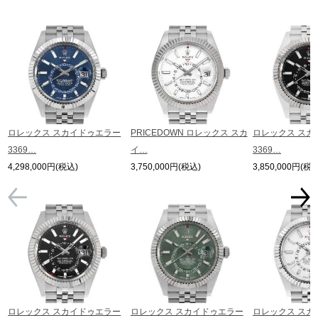
またお電話でお問い合わせ頂きましてもお答えできません。
※当店では店頭販売も行っております為、サイトでのご注文と店頭処理との時
間差で在庫切れになる場合がございます。
予めご了承くださいませ。
また、ご来店にてご購入を希望される場合にも、事前に在庫の確認をお電話か
メールにてお問い合わせいただけますようお願いいたします。
※アンティーク品やユーズド品の場合、外装および内部機械に代替部品を使用
している場合がございます。
※表示の定価は、入荷時の価格となっております。
ロレックス スカイドゥエラー
PRICEDOWN ロレックス スカ
ロレックス スカ
現在の定価と異なる場合がございますのでご了承くださいませ。
3369…
イ…
3369…
4,298,000円(税込)
3,750,000円(税込)
3,850,000円(税込
ロレックス スカイドゥエラー
ロレックス スカイドゥエラー
ロレックス スカ