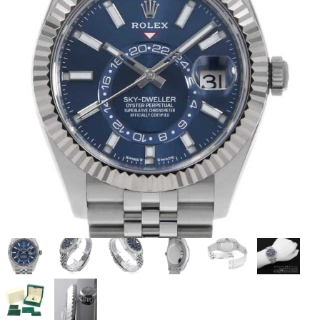
全てのブランドを見
ロレックス
パテック
る
フィリップ
オーデマピゲ
ウブロ
カルティエ
グランド
オメガ
IWC