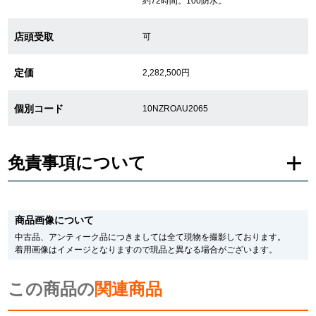
約72時間。100防水。
繁體中文
한국어
店頭受取
可
定価
2,282,500円
ภาษาไทย
個別コード
10NZROAU2065
免責事項について
※新品・未使用品の商品画像は、同一モデルの画像を使用し掲載致しておりま
す。
商品画像について
メーカー保護シールの有無に個体差がございますのでご了承下さいませ。
また、メーカーにてマイナーチェンジがなされる場合がございますが、在庫品
中古品、アンティーク品につきましては全て現物を撮影しております。
の仕様で販売させていただきますので予めご了承の程お願いいたします。
着用画像はイメージとなりますので現品と異なる場合がございます。
尚、中古品、アンティーク品につきましては現品を撮影しております。
※光の加減やモニターの設定により、実際の商品と色目が異なる場合がござい
この商品の
ます。
関連商品
※シリアルナンバーや限定番号につきましては、プライバシーの関係上WEBへ
の掲載を控えております。