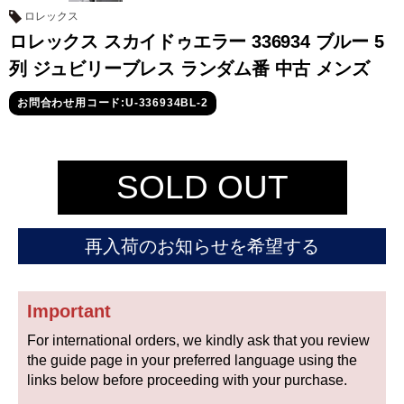
セイコー
ロレックス
ロレックス スカイドゥエラー 336934 ブルー 5
列 ジュビリーブレス ランダム番 中古 メンズ
お問合わせ用コード:U-336934BL-2
ヴァシュロン
チューダー
パネライ
SOLD OUT
コンスタンタン
再入荷のお知らせを希望する
商品の状態から探す
新品
未使用品
Important
For international orders, we kindly ask that you review
中古品
アンティーク品
the guide page in your preferred language using the
links below before proceeding with your purchase.
WEB限定品
SALE