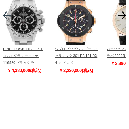
PRICEDOWN ロレックス
ウブロ ビッグバン ゴールド
パテックフィ
コスモグラフ デイトナ
セラミック 301.PB.131.RX
ラバ 3923R
116520 ブラック ラ…
中古 メンズ
¥ 2,880
¥ 4,380,000(税込)
¥ 2,230,000(税込)