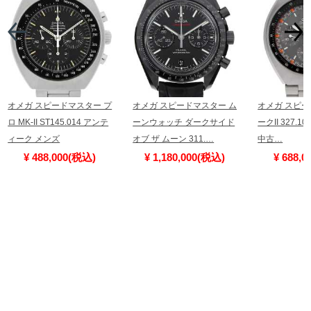
オメガ スピードマスター プ
オメガ スピードマスター ム
オメガ スピー
ロ MK-II ST145.014 アンテ
ーンウォッチ ダークサイド
ークII 327.10.
ィーク メンズ
オブ ザ ムーン 311.…
中古…
¥ 488,000(税込)
¥ 1,180,000(税込)
¥ 688,