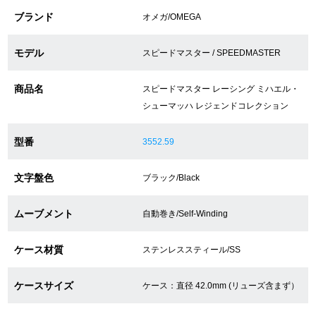
ブランド
オメガ/OMEGA
ショップサービス
モデル
スピードマスター / SPEEDMASTER
保証・アフターサービス
商品名
スピードマスター レーシング ミハエル・
シューマッハ レジェンドコレクション
ラッピングサービス
腕時計サイズ調整サービス
型番
3552.59
店舗受け取りサービス
文字盤色
ブラック/Black
店舗取り寄せサービス
ムーブメント
自動巻き/Self-Winding
ケース材質
ステンレススティール/SS
買取・下取りをご希望の方
ケースサイズ
ケース：直径 42.0mm (リューズ含まず）
買取・下取りはこちら