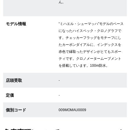
ん。
GINZA RASINについて
モデル情報
“ミハエル・シューマッハ”モデルのベース
になったハイスペック・クロノグラフで
お客様の声・口コミ
す。チェッカーフラッグをモチーフにし
たカーボンダイアルに、インデックスを
GINZA RASINの中古腕時計について
赤色で縁取ったデザインがとてもスポー
ティです。クロノメータームーブメント
スタッフフォト
を搭載しています。100m防水。
受賞歴
店頭受取
-
求人情報
定価
-
店舗情報
個別コード
009MOMAU0009
銀座中央通り店
銀座本店