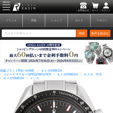
MENU
お問合わせ
カート
ログイン
GINZA RASIN
ブランド
買取
ショップ
ガイド
マガジン
検索
条件を絞込む
新規会員登録
ログイン
高級ブランド時計-HOME
オメガ/OMEGA
ブランドから探す
スピードマスター/SPEEDMASTER
オメガ/OMEGA
オメガ 中古
オメガ/OMEGA
メンズ