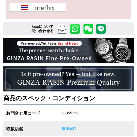
複数条件で商品を絞り込む
商品について
メール
問い合わせる
詳細検索はこちら
ご利用ガイド
GINZA RASINのプレミアムクオリティについて
送料・お支払方法
商品のスペック・コンディション
ショッピングローンの流れ
お問合せ用コード
U-355259
よくある質問
お問い合わせ
取扱店舗
銀座本店