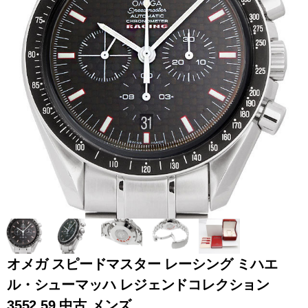
全てのブランドを見
ロレックス
パテック
る
フィリップ
オーデマピゲ
ウブロ
カルティエ
オメガ スピードマスター レーシング ミハエ
ル・シューマッハ レジェンドコレクション
グランド
オメガ
IWC
3552.59 中古 メンズ