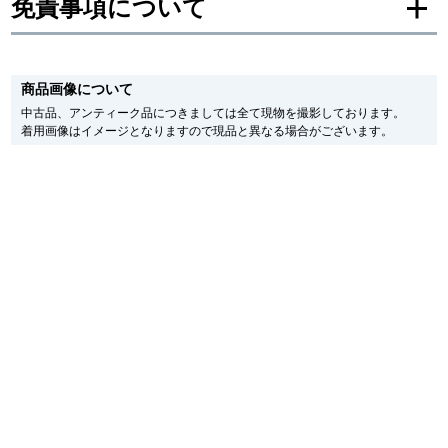
免責事項について
新宿店
大阪心斎橋店
※新品・未使用品の商品画像は、同一モデルの画像を使用し掲載致しておりま
買取サロン
す。
商品画像について
メーカー保護シールの有無に個体差がございますのでご了承下さいませ。
また、メーカーにてマイナーチェンジがなされる場合がございますが、在庫品
中古品、アンティーク品につきましては全て現物を撮影しております。
の仕様で販売させていただきますので予めご了承の程お願いいたします。
着用画像はイメージとなりますので現品と異なる場合がございます。
尚、中古品、アンティーク品につきましては現品を撮影しております。
GINZA RASIN公式ブログ
※光の加減やモニターの設定により、実際の商品と色目が異なる場合がござい
ます。
WEBマガジン
買取ブログ
※シリアルナンバーや限定番号につきましては、プライバシーの関係上WEBへ
の掲載を控えております。
またお電話でお問い合わせ頂きましてもお答えできません。
※当店では店頭販売も行っております為、サイトでのご注文と店頭処理との時
SNS・動画
間差で在庫切れになる場合がございます。
予めご了承くださいませ。
また、ご来店にてご購入を希望される場合にも、事前に在庫の確認をお電話か
メールにてお問い合わせいただけますようお願いいたします。
※アンティーク品やユーズド品の場合、外装および内部機械に代替部品を使用
している場合がございます。
For Overseas Customers
※表示の定価は、入荷時の価格となっております。
現在の定価と異なる場合がございますのでご了承くださいませ。
English
简体中文