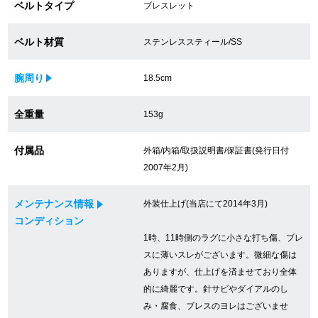
ベルトタイプ
ブレスレット
買取専門サロン
ベルト材質
ステンレススティール/SS
買取ご成約者様限定5万円クーポン
腕周り
18.5cm
75%以上保証！中古商品高価買戻し
全重量
153g
修理・メンテナンスをご希望の方
付属品
外箱/内箱/取扱説明書/保証書(発行日付
2007年2月)
修理依頼をする
メンテナンス情報
外装仕上げ(当店にて2014年3月)
修理・メンテンナンスについて
コンディション
1時、11時側のラグに小さな打ち傷、ブレ
オーバーホールについて
スに薄いスレがございます。微細な傷は
ありますが、仕上げを済ませており全体
外装仕上げについて
的に綺麗です。針サビやダイアルのし
み・腐食、ブレスのヨレはございませ
電池交換について