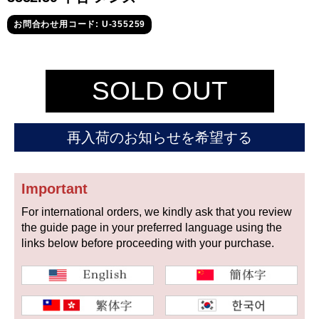
セイコー
お問合わせ用コード: U-355259
SOLD OUT
ヴァシュロン
チューダー
パネライ
再入荷のお知らせを希望する
コンスタンタン
Important
商品の状態から探す
For international orders, we kindly ask that you review
the guide page in your preferred language using the
新品
未使用品
links below before proceeding with your purchase.
中古品
アンティーク品
WEB限定品
SALE