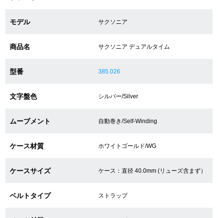
モデル
サクソニア
ショップサービス
商品名
サクソニア デュアルタイム
保証・アフターサービス
型番
385.026
ラッピングサービス
文字盤色
シルバー/Silver
腕時計サイズ調整サービス
店舗受け取りサービス
ムーブメント
自動巻き/Self-Winding
店舗取り寄せサービス
ケース材質
ホワイトゴールド/WG
ケースサイズ
ケース：直径 40.0mm (リューズ含まず）
買取・下取りをご希望の方
ベルトタイプ
ストラップ
買取・下取りはこちら