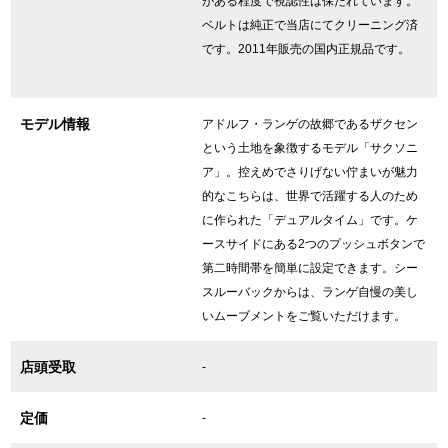
がある程度で視認性は保たれています。
ベルトは純正で当店にてクリーニング済
です。2011年販売の国内正規品です。
GINZA RASINについて
お客様の声・口コミ
モデル情報
アドルフ・ランゲの故郷であるザクセン
という土地を象徴するモデル「サクソニ
GINZA RASINの中古腕時計について
ア」。控えめでさりげない佇まいが魅力
的なこちらは、世界で活躍する人のため
スタッフフォト
に作られた「デュアルタイム」です。ケ
ースサイドにある2つのプッシュボタンで
受賞歴
第二時間帯を簡単に設定できます。シー
スルーバックからは、ランゲ自慢の美し
求人情報
いムーブメントをご覧いただけます。
店頭受取
-
店舗情報
定価
-
銀座中央通り店
銀座本店