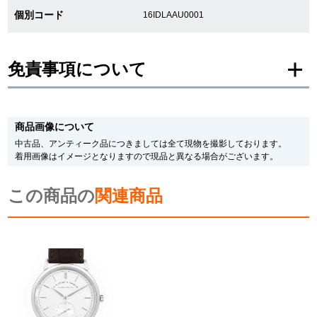
個別コード
16IDLAAU0001
新宿店
大阪心斎橋店
買取サロン
免責事項について
GINZA RASIN公式ブログ
※新品・未使用品の商品画像は、同一モデルの画像を使用し掲載致しておりま
す。
商品画像について
メーカー保護シールの有無に個体差がございますのでご了承下さいませ。
また、メーカーにてマイナーチェンジがなされる場合がございますが、在庫品
WEBマガジン
買取ブログ
中古品、アンティーク品につきましては全て現物を撮影しております。
の仕様で販売させていただきますので予めご了承の程お願いいたします。
着用画像はイメージとなりますので現品と異なる場合がございます。
尚、中古品、アンティーク品につきましては現品を撮影しております。
※光の加減やモニターの設定により、実際の商品と色目が異なる場合がござい
この商品の
ます。
関連商品
SNS・動画
※シリアルナンバーや限定番号につきましては、プライバシーの関係上WEBへ
の掲載を控えております。
またお電話でお問い合わせ頂きましてもお答えできません。
※当店では店頭販売も行っております為、サイトでのご注文と店頭処理との時
間差で在庫切れになる場合がございます。
For Overseas Customers
予めご了承くださいませ。
また、ご来店にてご購入を希望される場合にも、事前に在庫の確認をお電話か
メールにてお問い合わせいただけますようお願いいたします。
English
简体中文
※アンティーク品やユーズド品の場合、外装および内部機械に代替部品を使用