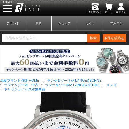
MENU
お問合わせ
カート
ログイン
GINZA RASIN
ブランド
買取
ショップ
ガイド
マガジン
検索
条件を絞込む
新規会員登録
ログイン
高級ブランド時計-HOME
ランゲ＆ゾーネ/A.LANGE&SOHNE
ブランドから探す
ランゲ＆ゾーネ 中古
ランゲ＆ゾーネ/A.LANGE&SOHNE
メンズ
キャッシュバック対象商品