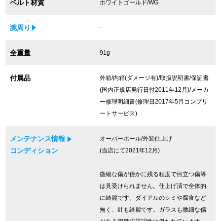
ベルト材質
ホワイトゴールド/WG
買取専門サロン
腕周り
-
買取ご成約者様限定5万円クーポン
全重量
91g
75%以上保証！中古商品高価買戻し
付属品
外箱/内箱(ダメージ有)/取扱説明書/保証書
(国内正規店発行日付2011年12月)/メーカ
修理・メンテナンスをご希望の方
ー修理明細書(修理日2017年5月コンプリ
ートサービス)
修理依頼をする
メンテナンス情報
オーバーホール/外装仕上げ
修理・メンテンナンスについて
コンディション
(当店にて2021年12月)
オーバーホールについて
微細な傷が僅かに残る程度で目立つ傷等
は見受けられません。仕上げ済で全体的
外装仕上げについて
に綺麗です。ダイアルのシミや腐食など
無く、針も綺麗です。ガラスも微細な傷
電池交換について