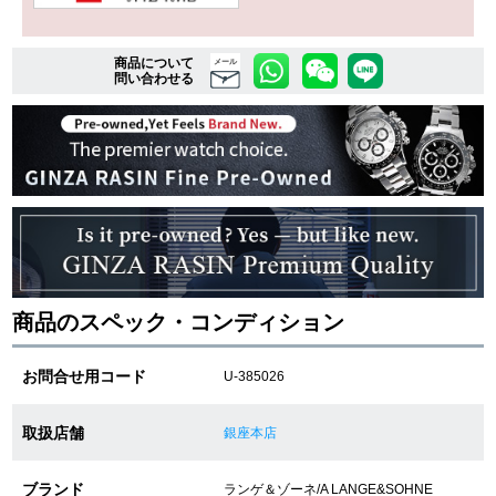
商品について
複数条件で商品を絞り込む
メール
問い合わせる
詳細検索はこちら
ご利用ガイド
GINZA RASINのプレミアムクオリティについて
送料・お支払方法
商品のスペック・コンディション
ショッピングローンの流れ
お問合せ用コード
U-385026
よくある質問
取扱店舗
銀座本店
お問い合わせ
ブランド
ランゲ＆ゾーネ/A LANGE&SOHNE