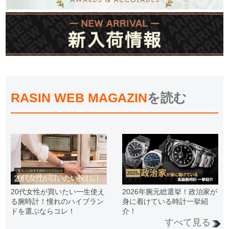
RASIN WEB MAGAZIN
を読む
20代女性が買いたい一生使え
2026年腕元総選挙！政治家が
る腕時計！憧れのハイブラン
身に着けている時計一挙紹
ドを選ぶならコレ！
介！
すべて見る