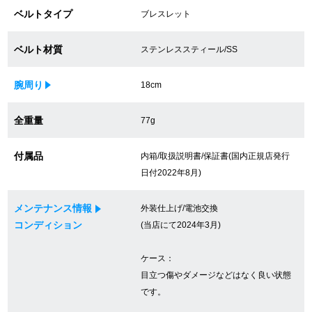
ベルトタイプ
ブレスレット
買取専門サロン
買取ご成約者様限定5万円クーポン
ベルト材質
ステンレススティール/SS
75%以上保証！中古商品高価買戻し
腕周り
18cm
全重量
77g
修理・メンテナンスをご希望の方
付属品
内箱/取扱説明書/保証書(国内正規店発行
日付2022年8月)
修理依頼をする
修理・メンテンナンスについて
メンテナンス情報
外装仕上げ/電池交換
コンディション
(当店にて2024年3月)
オーバーホールについて
ケース：
外装仕上げについて
目立つ傷やダメージなどはなく良い状態
です。
電池交換について