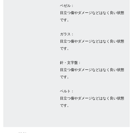
ベゼル：
目立つ傷やダメージなどはなく良い状態
GINZA RASINについて
です。
ガラス：
お客様の声・口コミ
目立つ傷やダメージなどはなく良い状態
GINZA RASINの中古腕時計について
です。
スタッフフォト
針・文字盤：
目立つ傷やダメージなどはなく良い状態
受賞歴
です。
求人情報
ベルト：
目立つ傷やダメージなどはなく良い状態
です。
店舗情報
銀座中央通り店
銀座本店