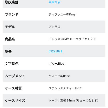
取扱店舗
銀座本店
ショップサービス
ブランド
ティファニー/Tiffany
保証・アフターサービス
モデル
アトラス
ラッピングサービス
商品名
アトラス 34MM ローマダイヤモンド
腕時計サイズ調整サービス
型番
69291821
店舗受け取りサービス
文字盤色
ブルー/Blue
店舗取り寄せサービス
ムーブメント
クォーツ/Quartz
ケース材質
ステンレススティール/SS
買取・下取りをご希望の方
ケースサイズ
ケース：直径 34mm (リューズ含まず）
買取・下取りはこちら