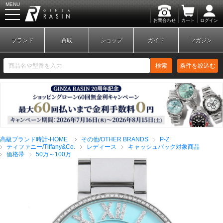
MENU
お問合わせ
カート
ログイン
GINZA RASIN
ブランド
買取
ショップ
ガイド
マガジン
検索
条件を絞込む
新規会員登録
ログイン
高級ブランド時計-HOME
その他/OTHER BRANDS
P-Z
ブランドから探す
ティファニー/Tiffany&Co.
レディース
キャッシュバック対象商品
価格帯
50万～100万