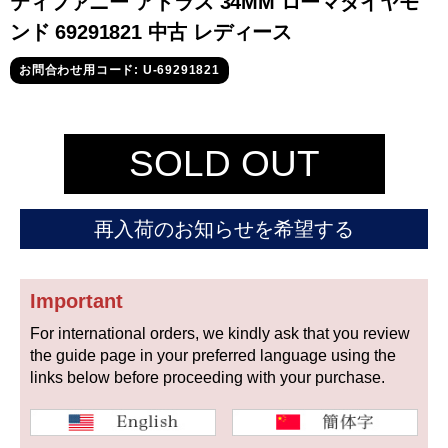
ティファニー アトラス 34MM ローマダイヤモ
セイコー
ンド 69291821 中古 レディース
お問合わせ用コード: U-69291821
SOLD OUT
ヴァシュロン
チューダー
パネライ
コンスタンタン
再入荷のお知らせを希望する
商品の状態から探す
Important
For international orders, we kindly ask that you review
新品
未使用品
the guide page in your preferred language using the
links below before proceeding with your purchase.
中古品
アンティーク品
WEB限定品
SALE