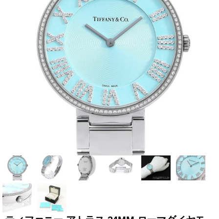
全てのブランドを見
ロレックス
パテック
る
フィリップ
オーデマピゲ
ウブロ
カルティエ
グランド
オメガ
IWC