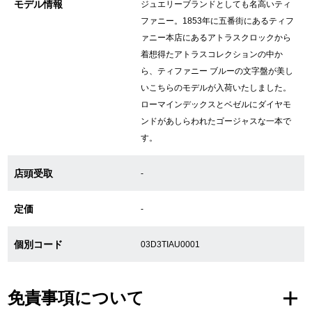
モデル情報
ジュエリーブランドとしても名高いティ
新宿店
大阪心斎橋店
ファニー。1853年に五番街にあるティフ
ァニー本店にあるアトラスクロックから
買取サロン
着想得たアトラスコレクションの中か
ら、ティファニー ブルーの文字盤が美し
いこちらのモデルが入荷いたしました。
GINZA RASIN公式ブログ
ローマインデックスとベゼルにダイヤモ
ンドがあしらわれたゴージャスな一本で
WEBマガジン
買取ブログ
す。
店頭受取
-
SNS・動画
定価
-
個別コード
03D3TIAU0001
For Overseas Customers
免責事項について
English
简体中文