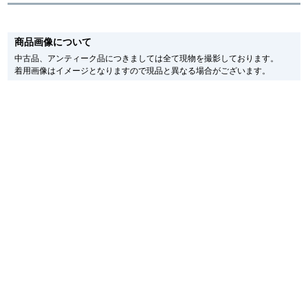
※新品・未使用品の商品画像は、同一モデルの画像を使用し掲載致しておりま
す。
繁體中文
한국어
商品画像について
メーカー保護シールの有無に個体差がございますのでご了承下さいませ。
また、メーカーにてマイナーチェンジがなされる場合がございますが、在庫品
中古品、アンティーク品につきましては全て現物を撮影しております。
の仕様で販売させていただきますので予めご了承の程お願いいたします。
着用画像はイメージとなりますので現品と異なる場合がございます。
ภาษาไทย
尚、中古品、アンティーク品につきましては現品を撮影しております。
※光の加減やモニターの設定により、実際の商品と色目が異なる場合がござい
ます。
※シリアルナンバーや限定番号につきましては、プライバシーの関係上WEBへ
の掲載を控えております。
またお電話でお問い合わせ頂きましてもお答えできません。
※当店では店頭販売も行っております為、サイトでのご注文と店頭処理との時
間差で在庫切れになる場合がございます。
予めご了承くださいませ。
また、ご来店にてご購入を希望される場合にも、事前に在庫の確認をお電話か
メールにてお問い合わせいただけますようお願いいたします。
※アンティーク品やユーズド品の場合、外装および内部機械に代替部品を使用
している場合がございます。
※表示の定価は、入荷時の価格となっております。
現在の定価と異なる場合がございますのでご了承くださいませ。