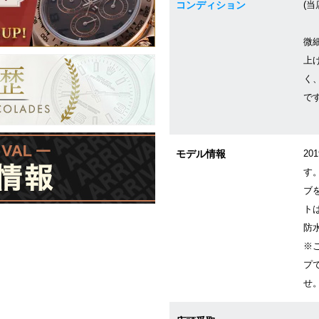
コンディション
(当
微
上
く
で
モデル情報
2
す
ブ
トは
防水
※
プ
せ