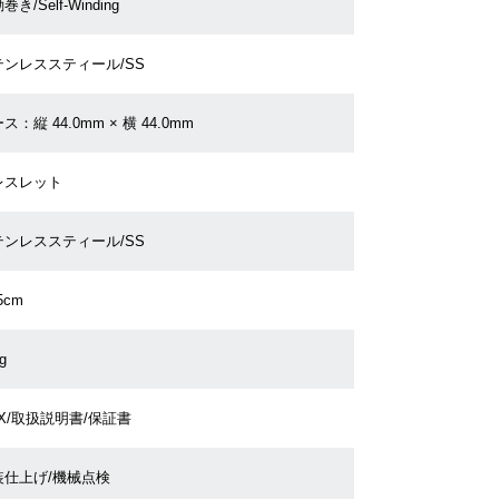
巻き/Self-Winding
テンレススティール/SS
ス：縦 44.0mm × 横 44.0mm
レスレット
テンレススティール/SS
5cm
g
X/取扱説明書/保証書
装仕上げ/機械点検