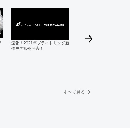
る場合にも、事前に在庫の確認をお電話かメールにて
いいたします。
合、外装および内部機械に代替部品を使用している場
っております。
方
速報！2021年ブライトリング新
すのでご了承くださいませ。
作モデルを発表！
なぜ時計玄人はブライトリ
を選ぶのか？買う前に知っ
きたい知識まとめ
すべて見る