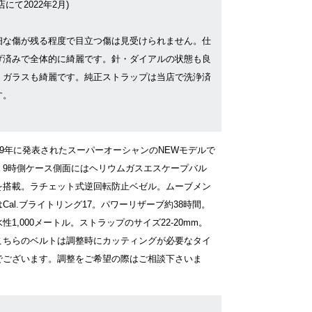
店にて2022年2月)
細な傷が残る程度で目立つ傷は見受けられません。仕
げ済みで全体的に綺麗です。針・ダイアルの状態も良
、ガラスも綺麗です。純正ストラップは当店で洗浄済
す。
019年に発表されたスーパーオーシャンのNEWモデルで
。9時側ケース側面にはヘリウムガスエスケープバル
を搭載。ラチェット式逆回転防止ベゼル。ムーブメン
Cal.ブライトリング17。パワーリザーブ約38時間。
性1,000メートル。ストラップのサイズ22-20mm。
こちらのベルトは調整時にカッティングが必要なタイ
でございます。調整をご希望の際はご相談下さいま
。