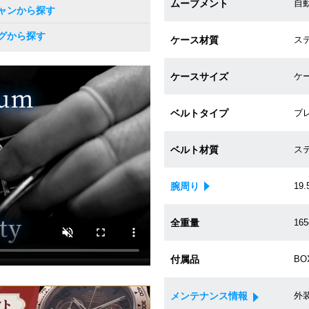
ムーブメント
自動
ャンから探す
グから探す
ケース材質
ス
ケースサイズ
ケー
ベルトタイプ
ブ
ベルト材質
ス
腕周り
19.
全重量
165
付属品
BO
メンテナンス情報
外