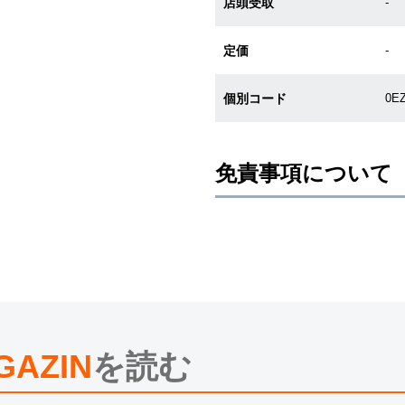
店頭受取
-
定価
-
個別コード
0E
免責事項について
※新品・未使用品の商品画像は、同
メーカー保護シールの有無に個体差
また、メーカーにてマイナーチェン
売させていただきますので予めご了
尚、中古品、アンティーク品につき
※光の加減やモニターの設定により
※シリアルナンバーや限定番号につ
えております。
GAZIN
を読む
またお電話でお問い合わせ頂きまし
※当店では店頭販売も行っておりま