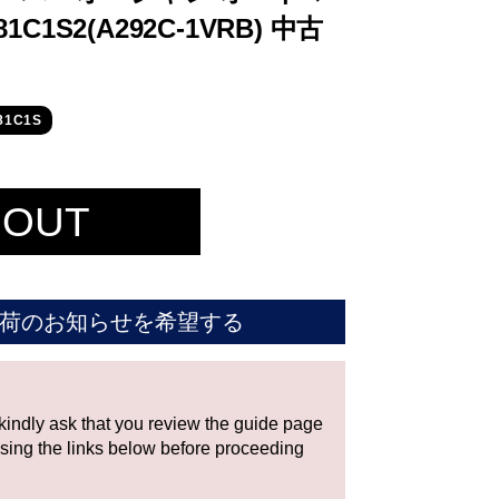
1C1S2(A292C-1VRB) 中古
1C1S
 OUT
荷のお知らせを希望する
 kindly ask that you review the guide page
using the links below before proceeding