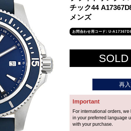
チック44 A17367D8
メンズ
お問合わせ用コード: U-A17367D8
SOLD
再入
Important
For international orders, we
in your preferred language 
with your purchase.