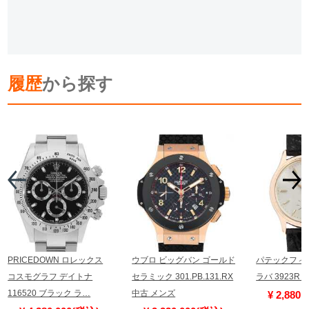
履歴
から探す
PRICEDOWN ロレックス
ウブロ ビッグバン ゴールド
パテックフィ
コスモグラフ デイトナ
セラミック 301.PB.131.RX
ラバ 3923R
116520 ブラック ラ…
中古 メンズ
¥ 2,880