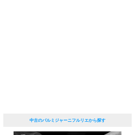
※光の加減やモニターの設定により、実際の商品と色目が異なる場合がござい
ます。
※シリアルナンバーや限定番号につきましては、プライバシーの関係上WEBへ
の掲載を控えております。
またお電話でお問い合わせ頂きましてもお答えできません。
※当店では店頭販売も行っております為、サイトでのご注文と店頭処理との時
間差で在庫切れになる場合がございます。
予めご了承くださいませ。
また、ご来店にてご購入を希望される場合にも、事前に在庫の確認をお電話か
メールにてお問い合わせいただけますようお願いいたします。
※アンティーク品やユーズド品の場合、外装および内部機械に代替部品を使用
している場合がございます。
※表示の定価は、入荷時の価格となっております。
現在の定価と異なる場合がございますのでご了承くださいませ。
中古のパルミジャーニフルリエから探す