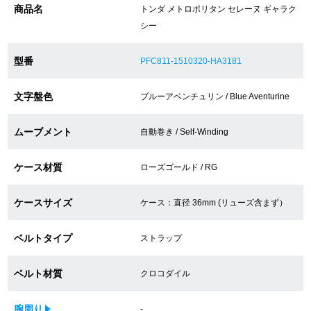
商品名
トンダ メトロポリタン セレーヌ ギャラク
買取専門サロン
シー
買取ご成約者様限定5万円クーポン
型番
PFC811-1510320-HA3181
75%以上保証！中古商品高価買戻し
文字盤色
ブルーアベンチュリン / Blue Aventurine
ムーブメント
自動巻き / Self-Winding
修理・メンテナンスをご希望の方
ケース材質
ローズゴールド / RG
修理依頼をする
ケースサイズ
ケース：直径 36mm (リューズ含まず）
修理・メンテンナンスについて
ベルトタイプ
オーバーホールについて
ストラップ
外装仕上げについて
ベルト材質
クロコダイル
電池交換について
腕周り
-