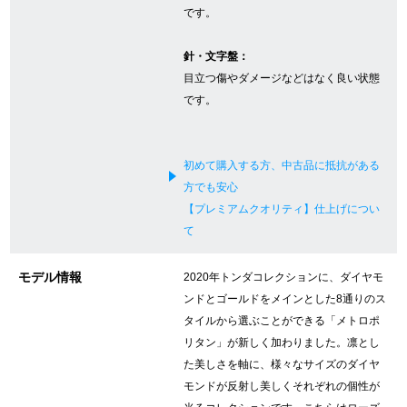
です。
新宿店
大阪心斎橋店
針・文字盤：
買取サロン
目立つ傷やダメージなどはなく良い状態
です。
GINZA RASIN公式ブログ
初めて購入する方、中古品に抵抗がある
WEBマガジン
買取ブログ
方でも安心
【プレミアムクオリティ】仕上げについ
て
SNS・動画
モデル情報
2020年トンダコレクションに、ダイヤモ
ンドとゴールドをメインとした8通りのス
タイルから選ぶことができる「メトロポ
リタン」が新しく加わりました。凛とし
For Overseas Customers
た美しさを軸に、様々なサイズのダイヤ
モンドが反射し美しくそれぞれの個性が
English
简体中文