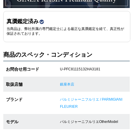
ショップサービス
真贋鑑定済み
当商品は、弊社所属の専門鑑定士による厳正な真贋鑑定を経て、真正性が
保証・アフターサービス
保証されております。
ラッピングサービス
商品のスペック・コンディション
腕時計サイズ調整サービス
お問合せ用コード
U-PFC81115132HA3181
店舗受け取りサービス
取扱店舗
銀座本店
店舗取り寄せサービス
ブランド
パルミジャーニフルリエ / PARMIGIANI
FLEURIER
買取・下取りをご希望の方
モデル
パルミジャーニフルリエOtherModel
買取・下取りはこちら