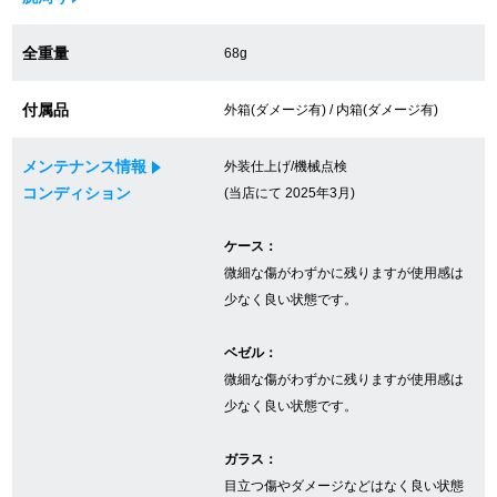
全重量
68g
GINZA RASINについて
付属品
外箱(ダメージ有) / 内箱(ダメージ有)
お客様の声・口コミ
メンテナンス情報
外装仕上げ/機械点検
GINZA RASINの中古腕時計について
コンディション
(当店にて 2025年3月)
スタッフフォト
ケース：
微細な傷がわずかに残りますが使用感は
受賞歴
少なく良い状態です。
求人情報
ベゼル：
微細な傷がわずかに残りますが使用感は
少なく良い状態です。
店舗情報
ガラス：
銀座中央通り店
銀座本店
目立つ傷やダメージなどはなく良い状態