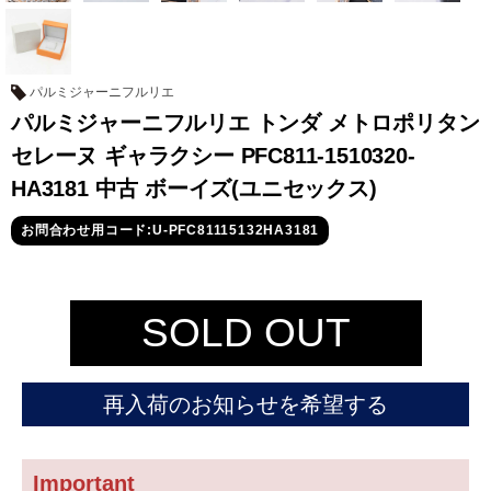
セイコー
パルミジャーニフルリエ
パルミジャーニフルリエ トンダ メトロポリタン
セレーヌ ギャラクシー PFC811-1510320-
HA3181 中古 ボーイズ(ユニセックス)
ヴァシュロン
チューダー
パネライ
お問合わせ用コード:U-PFC81115132HA3181
コンスタンタン
商品の状態から探す
SOLD OUT
新品
未使用品
再入荷のお知らせを希望する
中古品
アンティーク品
WEB限定品
SALE
Important