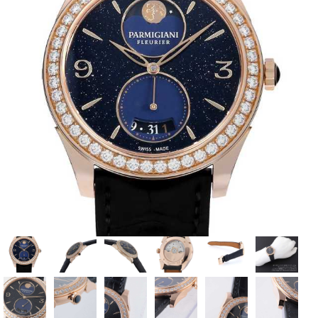
全てのブランドを見
ロレックス
パテック
る
フィリップ
オーデマピゲ
ウブロ
カルティエ
グランド
オメガ
IWC