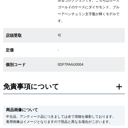
光るコレクションです。こちらはローズ
ゴールドのケースにダイヤモンド、ブル
繁體中文
한국어
ーアベンチュリン文字盤が輝くモデルで
す。
ภาษาไทย
店頭受取
可
定価
-
個別コード
0DF7PAAU0004
免責事項について
※新品・未使用品の商品画像は、同一モデルの画像を使用し掲載致しておりま
す。
商品画像について
メーカー保護シールの有無に個体差がございますのでご了承下さいませ。
また、メーカーにてマイナーチェンジがなされる場合がございますが、在庫品
中古品、アンティーク品につきましては全て現物を撮影しております。
の仕様で販売させていただきますので予めご了承の程お願いいたします。
着用画像はイメージとなりますので現品と異なる場合がございます。
尚、中古品、アンティーク品につきましては現品を撮影しております。