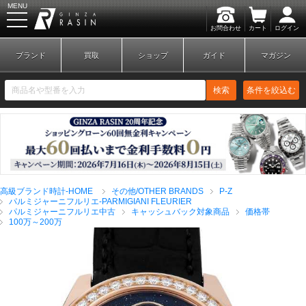
MENU
お問合わせ
カート
ログイン
GINZA RASIN
ブランド
買取
ショップ
ガイド
マガジン
検索
条件を絞込む
新規会員登録
ログイン
高級ブランド時計-HOME
その他/OTHER BRANDS
P-Z
ブランドから探す
パルミジャーニフルリエ-PARMIGIANI FLEURIER
パルミジャーニフルリエ中古
キャッシュバック対象商品
価格帯
100万～200万