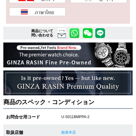
複数条件で商品を絞り込む
商品について
メール
詳細検索はこちら
問い合わせる
ご利用ガイド
GINZA RASINのプレミアムクオリティについて
送料・お支払方法
ショッピングローンの流れ
商品のスペック・コンディション
よくある質問
お問合せ用コード
U-S011BMPPA-2
お問い合わせ
取扱店舗
銀座本店