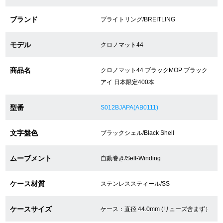
ブランド
ブライトリング/BREITLING
ショップサービス
モデル
クロノマット44
保証・アフターサービス
商品名
クロノマット44 ブラックMOP ブラック
ラッピングサービス
アイ 日本限定400本
腕時計サイズ調整サービス
型番
S012BJAPA(AB0111)
店舗受け取りサービス
文字盤色
ブラックシェル/Black Shell
店舗取り寄せサービス
ムーブメント
自動巻き/Self-Winding
ケース材質
ステンレススティール/SS
買取・下取りをご希望の方
ケースサイズ
ケース：直径 44.0mm (リューズ含まず）
買取・下取りはこちら