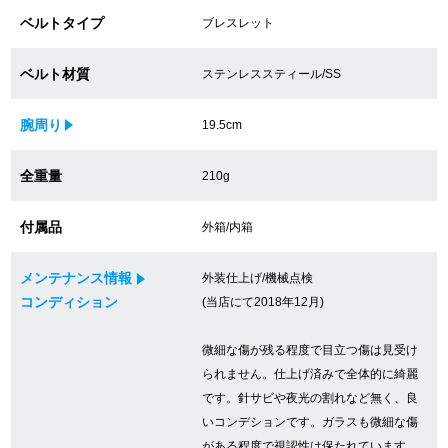
ベルトタイプ
ブレスレット
買取専門サロン
買取ご成約者様限定5万円クーポン
ベルト材質
ステンレススティール/SS
75%以上保証！中古商品高価買戻し
腕周り
19.5cm
全重量
210g
修理・メンテナンスをご希望の方
付属品
外箱/内箱
修理依頼をする
メンテナンス情報
外装仕上げ/機械点検
修理・メンテンナンスについて
コンディション
(当店にて2018年12月)
オーバーホールについて
微細な傷が残る程度で目立つ傷は見受け
られません。仕上げ済みで全体的に綺麗
外装仕上げについて
です。針サビや夜光の割れなど無く、良
いコンデションです。ガラスも微細な傷
電池交換について
がある程度で視認性は保たれています。