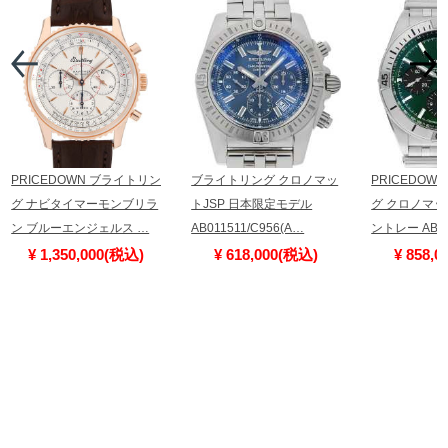
PRICEDOWN ブライトリン
ブライトリング クロノマッ
PRICEDOW
グ ナビタイマーモンブリラ
トJSP 日本限定モデル
グ クロノマット 
ン ブルーエンジェルス …
AB011511/C956(A…
ントレー AB0
¥ 1,350,000(税込)
¥ 618,000(税込)
¥ 858,