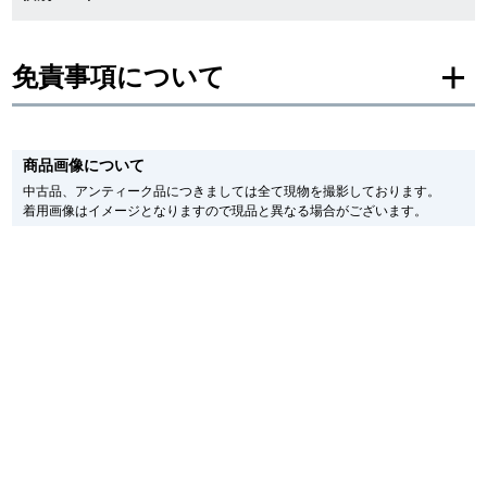
新宿店
大阪心斎橋店
免責事項について
買取サロン
※新品・未使用品の商品画像は、同一モデルの画像を使用し掲載致しておりま
す。
GINZA RASIN公式ブログ
商品画像について
メーカー保護シールの有無に個体差がございますのでご了承下さいませ。
また、メーカーにてマイナーチェンジがなされる場合がございますが、在庫品
中古品、アンティーク品につきましては全て現物を撮影しております。
の仕様で販売させていただきますので予めご了承の程お願いいたします。
着用画像はイメージとなりますので現品と異なる場合がございます。
WEBマガジン
買取ブログ
尚、中古品、アンティーク品につきましては現品を撮影しております。
※光の加減やモニターの設定により、実際の商品と色目が異なる場合がござい
ます。
※シリアルナンバーや限定番号につきましては、プライバシーの関係上WEBへ
SNS・動画
の掲載を控えております。
またお電話でお問い合わせ頂きましてもお答えできません。
※当店では店頭販売も行っております為、サイトでのご注文と店頭処理との時
間差で在庫切れになる場合がございます。
予めご了承くださいませ。
また、ご来店にてご購入を希望される場合にも、事前に在庫の確認をお電話か
For Overseas Customers
メールにてお問い合わせいただけますようお願いいたします。
※アンティーク品やユーズド品の場合、外装および内部機械に代替部品を使用
している場合がございます。
English
简体中文