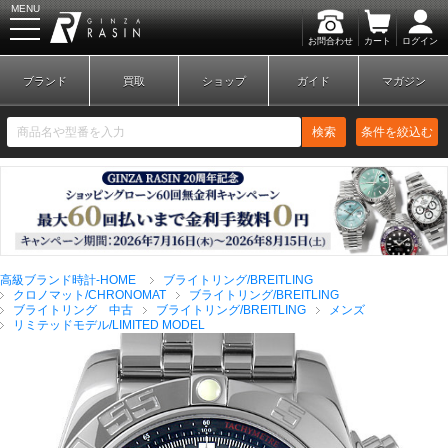
MENU
お問合わせ
カート
ログイン
GINZA RASIN
ブランド
買取
ショップ
ガイド
マガジン
検索
条件を絞込む
新規会員登録
ログイン
高級ブランド時計-HOME
ブライトリング/BREITLING
ブランドから探す
クロノマット/CHRONOMAT
ブライトリング/BREITLING
ブライトリング 中古
ブライトリング/BREITLING
メンズ
リミテッドモデル/LIMITED MODEL