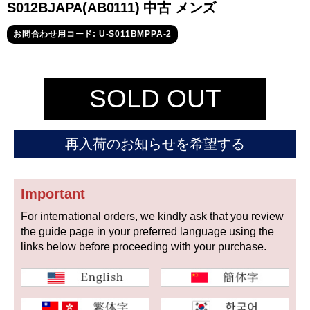
セイコー
S012BJAPA(AB0111) 中古 メンズ
お問合わせ用コード: U-S011BMPPA-2
SOLD OUT
ヴァシュロン
チューダー
パネライ
再入荷のお知らせを希望する
コンスタンタン
Important
商品の状態から探す
For international orders, we kindly ask that you review
the guide page in your preferred language using the
新品
未使用品
links below before proceeding with your purchase.
中古品
アンティーク品
WEB限定品
SALE