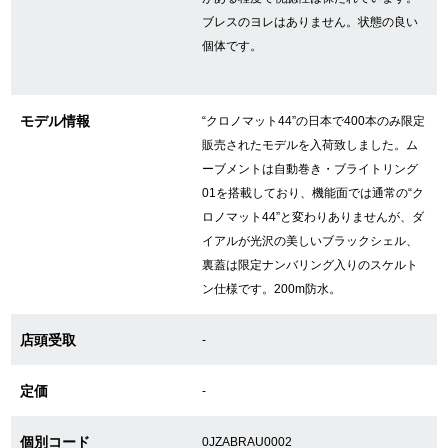
ブレスのヨレはありません。状態の良い
個体です。
GINZA RASINについて
お客様の声・口コミ
モデル情報
“クロノマット44”の日本で400本のみ限定
販売されたモデルを入荷致しました。ム
GINZA RASINの中古腕時計について
ーブメントは自動巻き・ブライトリング
01を搭載しており、機能面では通常の“ク
スタッフフォト
ロノマット44”と変わりありませんが、ダ
イアルが光沢の美しいブラックシェル、
受賞歴
裏蓋は限定ナンバリング入りのスケルト
ン仕様です。200m防水。
求人情報
店頭受取
-
店舗情報
定価
-
銀座中央通り店
銀座本店
個別コード
0JZABRAU0002