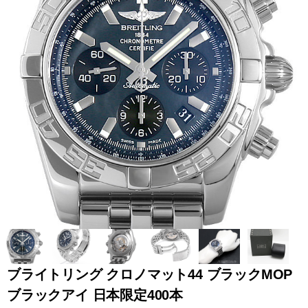
全てのブランドを見
ロレックス
パテック
る
フィリップ
オーデマピゲ
ウブロ
カルティエ
ブライトリング クロノマット44 ブラックMOP
ブラックアイ 日本限定400本
グランド
オメガ
IWC