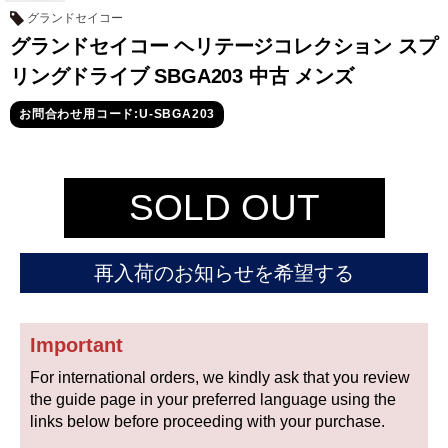
セイコー
グランドセイコー
グランドセイコー ヘリテージコレクション スプ
リングドライブ SBGA203 中古 メンズ
お問合わせ用コード:U-SBGA203
ヴァシュロン
チューダー
パネライ
SOLD OUT
コンスタンタン
再入荷のお知らせを希望する
商品の状態から探す
新品
未使用品
Important
For international orders, we kindly ask that you review
中古品
アンティーク品
the guide page in your preferred language using the
links below before proceeding with your purchase.
WEB限定品
SALE