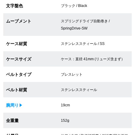
文字盤色
ブラック / Black
買取専門サロン
ムーブメント
買取ご成約者様限定5万円クーポン
スプリングドライブ自動巻き /
SpringDrive-SW
75%以上保証！中古商品高価買戻し
ケース材質
ステンレススティール / SS
ケースサイズ
ケース：直径 41mm (リューズ含まず）
修理・メンテナンスをご希望の方
ベルトタイプ
ブレスレット
修理依頼をする
ベルト材質
修理・メンテンナンスについて
ステンレススティール
オーバーホールについて
腕周り
19cm
外装仕上げについて
全重量
152g
電池交換について