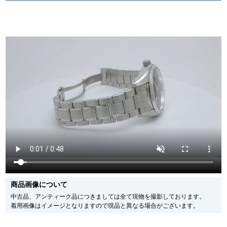
※新品・未使用品の商品画像は、同一モデルの画像を使用し掲載致しておりま
す。
メーカー保護シールの有無に個体差がございますのでご了承下さいませ。
また、メーカーにてマイナーチェンジがなされる場合がございますが、在庫品
の仕様で販売させていただきますので予めご了承の程お願いいたします。
尚、中古品、アンティーク品につきましては現品を撮影しております。
※光の加減やモニターの設定により、実際の商品と色目が異なる場合がござい
ます。
※シリアルナンバーや限定番号につきましては、プライバシーの関係上WEBへ
の掲載を控えております。
またお電話でお問い合わせ頂きましてもお答えできません。
※当店では店頭販売も行っております為、サイトでのご注文と店頭処理との時
間差で在庫切れになる場合がございます。
予めご了承くださいませ。
また、ご来店にてご購入を希望される場合にも、事前に在庫の確認をお電話か
メールにてお問い合わせいただけますようお願いいたします。
※アンティーク品やユーズド品の場合、外装および内部機械に代替部品を使用
している場合がございます。
※表示の定価は、入荷時の価格となっております。
商品画像について
現在の定価と異なる場合がございますのでご了承くださいませ。
中古品、アンティーク品につきましては全て現物を撮影しております。
着用画像はイメージとなりますので現品と異なる場合がございます。