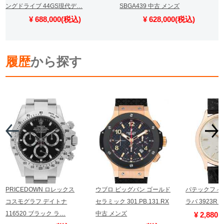
ングドライブ 44GS現代デ…
SBGA439 中古 メンズ
¥ 688,000(税込)
¥ 628,000(税込)
履歴
から探す
PRICEDOWN ロレックス
ウブロ ビッグバン ゴールド
パテックフィ
コスモグラフ デイトナ
セラミック 301.PB.131.RX
ラバ 3923R
116520 ブラック ラ…
中古 メンズ
¥ 2,880