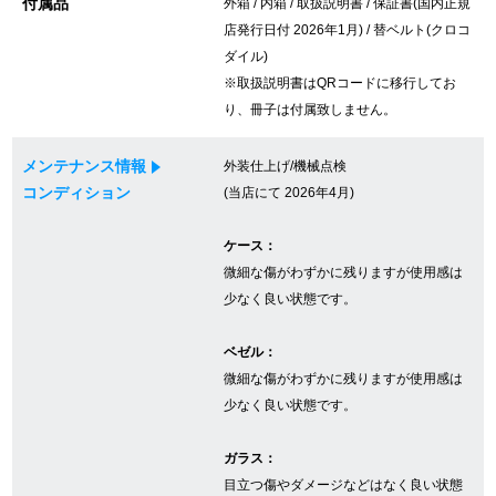
付属品
外箱 / 内箱 / 取扱説明書 / 保証書(国内正規
店発行日付 2026年1月) / 替ベルト(クロコ
ダイル)
GINZA RASINについて
※取扱説明書はQRコードに移行してお
り、冊子は付属致しません。
お客様の声・口コミ
メンテナンス情報
外装仕上げ/機械点検
GINZA RASINの中古腕時計について
コンディション
(当店にて 2026年4月)
スタッフフォト
ケース：
微細な傷がわずかに残りますが使用感は
受賞歴
少なく良い状態です。
求人情報
ベゼル：
微細な傷がわずかに残りますが使用感は
少なく良い状態です。
店舗情報
ガラス：
銀座中央通り店
銀座本店
目立つ傷やダメージなどはなく良い状態