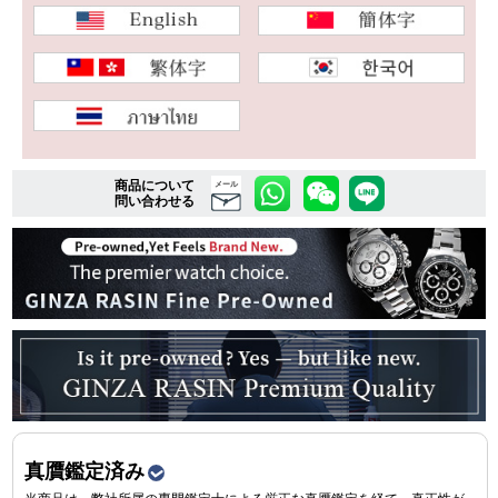
複数条件で商品を絞り込む
詳細検索はこちら
商品について
メール
問い合わせる
ご利用ガイド
GINZA RASINのプレミアムクオリティについて
送料・お支払方法
ショッピングローンの流れ
よくある質問
お問い合わせ
真贋鑑定済み