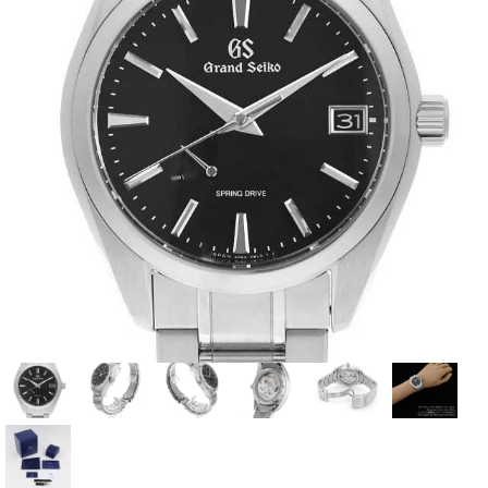
全てのブランドを見
ロレックス
パテック
る
フィリップ
オーデマピゲ
ウブロ
カルティエ
グランド
オメガ
IWC