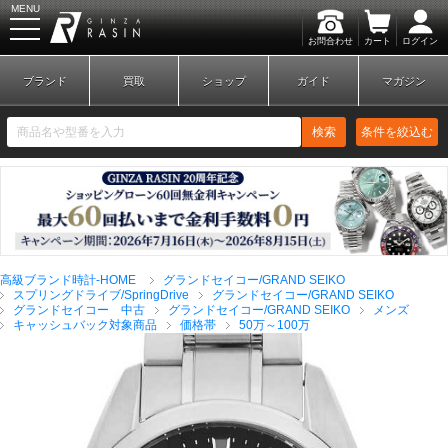
MENU
お問合わせ
カート
ログイン
GINZA RASIN
ブランド
買取
ショップ
ガイド
マガジン
検索
条件を絞込む
新規会員登録
ログイン
高級ブランド時計-HOME
グランドセイコー/GRAND SEIKO
ブランドから探す
スプリングドライブ/SpringDrive
グランドセイコー/GRAND SEIKO
グランドセイコー 中古
グランドセイコー/GRAND SEIKO
メンズ
キャッシュバック対象商品
価格帯
50万～100万