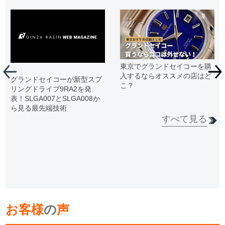
東京でグランドセイコーを購
入するならオススメの店はど
グランドセイコーが新型スプ
こ？
リングドライブ9RA2を発
表！SLGA007とSLGA008か
ら見る最先端技術
すべて見る
お客様
の
声