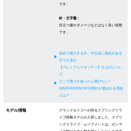
です。
新宿店
大阪心斎橋店
針・文字盤：
買取サロン
目立つ傷やダメージなどはなく良い状態
です。
GINZA RASIN公式ブログ
初めて購入する方、中古品に抵抗がある
WEBマガジン
買取ブログ
方でも安心
【プレミアムクオリティ】仕上げについ
て
SNS・動画
どこで買うか迷ったら選びたい！
GINZA RASINの中古時計が選ばれる理由
とは？
モデル情報
グランドセイコーが誇るスプリングドラ
For Overseas Customers
イブ搭載モデルが入荷しました。スプリ
ングドライブ・ムーブメントは、ゼンマ
English
简体中文