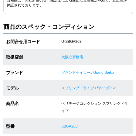
当商品は、弊社所属の専門鑑定士による厳正な真贋鑑定を経て、真正性が
保証されております。
ショップサービス
商品のスペック・コンディション
保証・アフターサービス
お問合せ用コード
U-SBGA203
ラッピングサービス
取扱店舗
大阪心斎橋店
腕時計サイズ調整サービス
ブランド
グランドセイコー / Grand Seiko
店舗受け取りサービス
モデル
店舗取り寄せサービス
スプリングドライブ / SpringDrive
商品名
ヘリテージコレクション スプリングドラ
イブ
買取・下取りをご希望の方
型番
SBGA203
買取・下取りはこちら