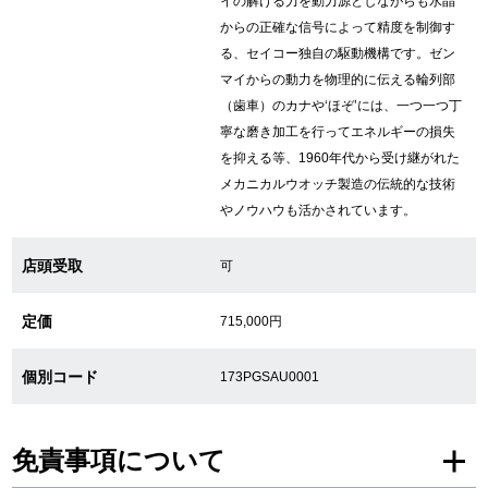
イの解ける力を動力源としながらも水晶
からの正確な信号によって精度を制御す
繁體中文
한국어
る、セイコー独自の駆動機構です。ゼン
マイからの動力を物理的に伝える輪列部
（歯車）のカナや‘ほぞ’には、一つ一つ丁
ภาษาไทย
寧な磨き加工を行ってエネルギーの損失
を抑える等、1960年代から受け継がれた
メカニカルウオッチ製造の伝統的な技術
やノウハウも活かされています。
店頭受取
可
定価
715,000円
個別コード
173PGSAU0001
免責事項について