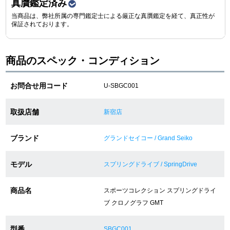
真贋鑑定済み
当商品は、弊社所属の専門鑑定士による厳正な真贋鑑定を経て、真正性が
保証されております。
ショップサービス
保証・アフターサービス
商品のスペック・コンディション
ラッピングサービス
お問合せ用コード
U-SBGC001
腕時計サイズ調整サービス
取扱店舗
新宿店
店舗受け取りサービス
ブランド
グランドセイコー / Grand Seiko
店舗取り寄せサービス
モデル
スプリングドライブ / SpringDrive
商品名
スポーツコレクション スプリングドライ
買取・下取りをご希望の方
ブ クロノグラフ GMT
買取・下取りはこちら
型番
SBGC001