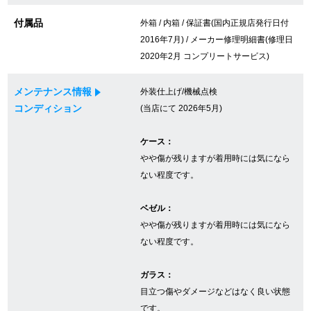
付属品
外箱 / 内箱 / 保証書(国内正規店発行日付
2016年7月) / メーカー修理明細書(修理日
GINZA RASINについて
2020年2月 コンプリートサービス)
お客様の声・口コミ
メンテナンス情報
外装仕上げ/機械点検
コンディション
(当店にて 2026年5月)
GINZA RASINの中古腕時計について
ケース：
スタッフフォト
やや傷が残りますが着用時には気になら
ない程度です。
受賞歴
求人情報
ベゼル：
やや傷が残りますが着用時には気になら
ない程度です。
店舗情報
ガラス：
目立つ傷やダメージなどはなく良い状態
銀座中央通り店
銀座本店
です。