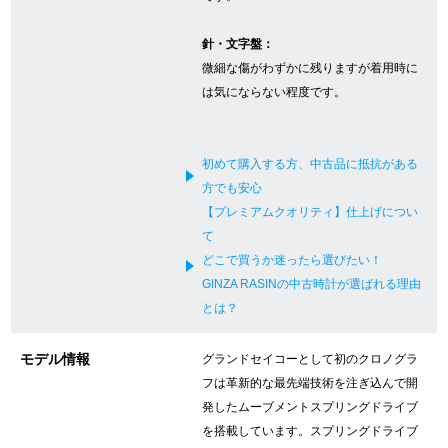
新宿店
大阪心斎橋店
針・文字盤：
微細な傷がわずかに残りますが着用時に
買取サロン
は気にならない程度です。
GINZA RASIN公式ブログ
初めて購入する方、中古品に抵抗がある
方でも安心
WEBマガジン
買取ブログ
【プレミアムクオリティ】仕上げについ
て
どこで買うか迷ったら選びたい！
SNS・動画
GINZA RASINの中古時計が選ばれる理由
とは？
モデル情報
グランドセイコーとして初のクロノグラ
フは革新的な最先端技術を注ぎ込んで開
For Overseas Customers
発したムーブメントスプリングドライブ
を搭載しています。スプリングドライブ
English
简体中文