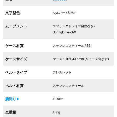
買取専門サロン
文字盤色
シルバー / Silver
買取ご成約者様限定5万円クーポン
ムーブメント
スプリングドライブ自動巻き /
75%以上保証！中古商品高価買戻し
SpringDrive-SW
ケース材質
ステンレススティール / SS
修理・メンテナンスをご希望の方
ケースサイズ
ケース：直径 43.5mm (リューズ含まず）
修理依頼をする
ベルトタイプ
ブレスレット
修理・メンテンナンスについて
ベルト材質
ステンレススティール
オーバーホールについて
腕周り
19.5cm
外装仕上げについて
全重量
180g
電池交換について