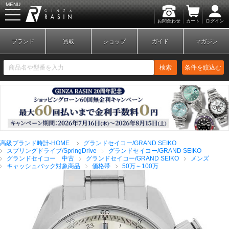
MENU
お問合わせ
カート
ログイン
GINZA RASIN
ブランド
買取
ショップ
ガイド
マガジン
検索
条件を絞込む
新規会員登録
ログイン
高級ブランド時計-HOME
グランドセイコー/GRAND SEIKO
ブランドから探す
スプリングドライブ/SpringDrive
グランドセイコー/GRAND SEIKO
グランドセイコー 中古
グランドセイコー/GRAND SEIKO
メンズ
キャッシュバック対象商品
価格帯
50万～100万