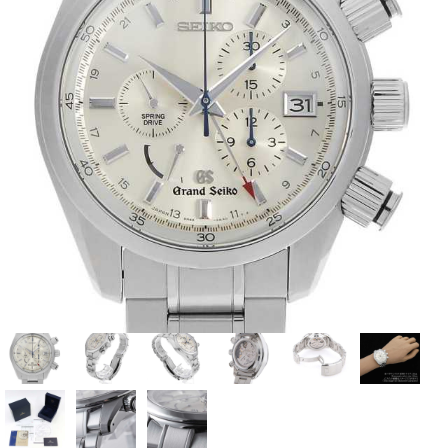
全てのブランドを見
ロレックス
パテック
る
フィリップ
オーデマピゲ
ウブロ
カルティエ
グランド
オメガ
IWC