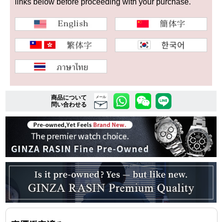
links below before proceeding with your purchase.
複数条件で商品を絞り込む
詳細検索はこちら
ご利用ガイド
商品について
メール
問い合わせる
GINZA RASINのプレミアムクオリティについて
送料・お支払方法
ショッピングローンの流れ
よくある質問
お問い合わせ