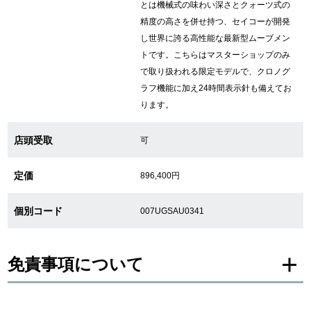
とは機械式の味わい深さとクォーツ式の
精度の高さを併せ持つ、セイコーが開発
繁體中文
한국어
し世界に誇る高性能な最新型ムーブメン
トです。こちらはマスターショップのみ
で取り扱われる限定モデルで、クロノグ
ภาษาไทย
ラフ機能に加え24時間表示針も備えてお
ります。
店頭受取
可
定価
896,400円
個別コード
007UGSAU0341
免責事項について
※新品・未使用品の商品画像は、同一モデルの画像を使用し掲載致しておりま
す。