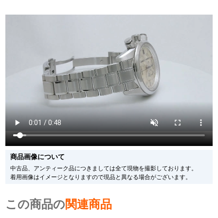
メーカー保護シールの有無に個体差がございますのでご了承下さいませ。
また、メーカーにてマイナーチェンジがなされる場合がございますが、在庫品
の仕様で販売させていただきますので予めご了承の程お願いいたします。
尚、中古品、アンティーク品につきましては現品を撮影しております。
※光の加減やモニターの設定により、実際の商品と色目が異なる場合がござい
ます。
※シリアルナンバーや限定番号につきましては、プライバシーの関係上WEBへ
の掲載を控えております。
またお電話でお問い合わせ頂きましてもお答えできません。
※当店では店頭販売も行っております為、サイトでのご注文と店頭処理との時
間差で在庫切れになる場合がございます。
予めご了承くださいませ。
また、ご来店にてご購入を希望される場合にも、事前に在庫の確認をお電話か
メールにてお問い合わせいただけますようお願いいたします。
※アンティーク品やユーズド品の場合、外装および内部機械に代替部品を使用
している場合がございます。
※表示の定価は、入荷時の価格となっております。
商品画像について
現在の定価と異なる場合がございますのでご了承くださいませ。
中古品、アンティーク品につきましては全て現物を撮影しております。
着用画像はイメージとなりますので現品と異なる場合がございます。
この商品の
関連商品