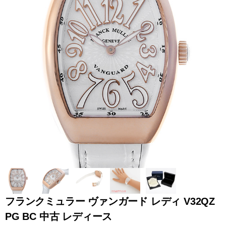
全てのブランドを見
ロレックス
パテック
る
フィリップ
オーデマピゲ
ウブロ
カルティエ
フランクミュラー ヴァンガード レディ V32QZ
PG BC 中古 レディース
グランド
オメガ
IWC