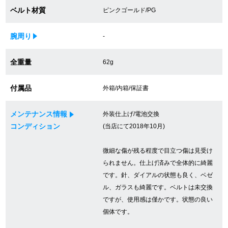
ベルト材質
ピンクゴールド/PG
買取専門サロン
買取ご成約者様限定5万円クーポン
腕周り
-
75%以上保証！中古商品高価買戻し
全重量
62g
付属品
外箱/内箱/保証書
修理・メンテナンスをご希望の方
メンテナンス情報
外装仕上げ/電池交換
コンディション
(当店にて2018年10月)
修理依頼をする
微細な傷が残る程度で目立つ傷は見受け
修理・メンテンナンスについて
られません。仕上げ済みで全体的に綺麗
オーバーホールについて
です。針、ダイアルの状態も良く、ベゼ
ル、ガラスも綺麗です。ベルトは未交換
外装仕上げについて
ですが、使用感は僅かです。状態の良い
個体です。
電池交換について