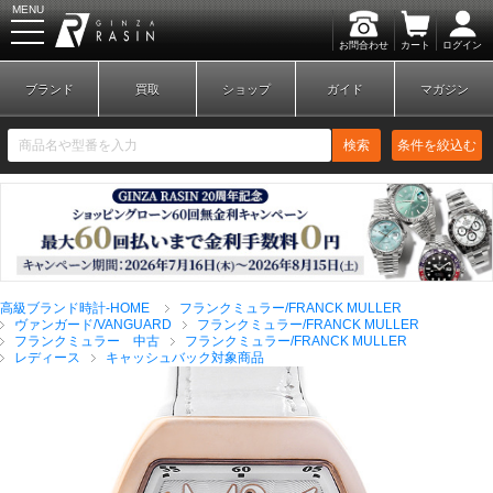
MENU
お問合わせ
カート
ログイン
GINZA RASIN
ブランド
買取
ショップ
ガイド
マガジン
検索
条件を絞込む
新規会員登録
ログイン
高級ブランド時計-HOME
フランクミュラー/FRANCK MULLER
ブランドから探す
ヴァンガード/VANGUARD
フランクミュラー/FRANCK MULLER
フランクミュラー 中古
フランクミュラー/FRANCK MULLER
レディース
キャッシュバック対象商品