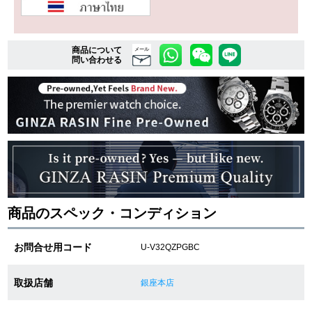
複数条件で商品を絞り込む
商品について
メール
問い合わせる
詳細検索はこちら
ご利用ガイド
GINZA RASINのプレミアムクオリティについて
送料・お支払方法
商品のスペック・コンディション
ショッピングローンの流れ
お問合せ用コード
U-V32QZPGBC
よくある質問
取扱店舗
銀座本店
お問い合わせ