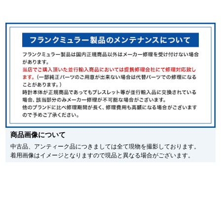
※新品・未使用品の商品画像は、同一モデルの画像を使用し掲載致しておりま
新宿店
大阪心斎橋店
す。
メーカー保護シールの有無に個体差がございますのでご了承下さいませ。
また、メーカーにてマイナーチェンジがなされる場合がございますが、在庫品
買取サロン
の仕様で販売させていただきますので予めご了承の程お願いいたします。
尚、中古品、アンティーク品につきましては現品を撮影しております。
※光の加減やモニターの設定により、実際の商品と色目が異なる場合がござい
ます。
GINZA RASIN公式ブログ
※シリアルナンバーや限定番号につきましては、プライバシーの関係上WEBへ
の掲載を控えております。
WEBマガジン
買取ブログ
またお電話でお問い合わせ頂きましてもお答えできません。
※当店では店頭販売も行っております為、サイトでのご注文と店頭処理との時
間差で在庫切れになる場合がございます。
予めご了承くださいませ。
商品画像について
また、ご来店にてご購入を希望される場合にも、事前に在庫の確認をお電話か
SNS・動画
メールにてお問い合わせいただけますようお願いいたします。
中古品、アンティーク品につきましては全て現物を撮影しております。
着用画像はイメージとなりますので現品と異なる場合がございます。
※アンティーク品やユーズド品の場合、外装および内部機械に代替部品を使用
している場合がございます。
※表示の定価は、入荷時の価格となっております。
現在の定価と異なる場合がございますのでご了承くださいませ。
For Overseas Customers
English
简体中文