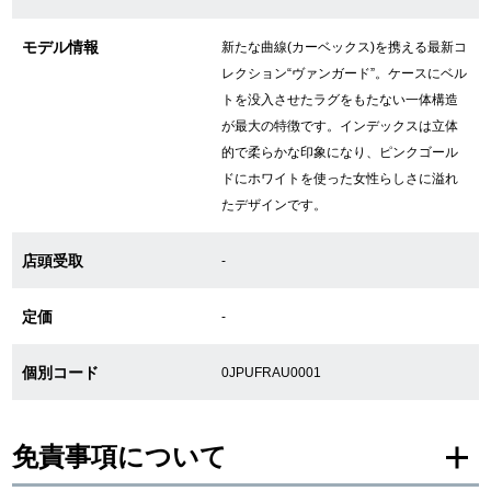
モデル情報
新たな曲線(カーベックス)を携える最新コ
GINZA RASINについて
レクション“ヴァンガード”。ケースにベル
トを没入させたラグをもたない一体構造
が最大の特徴です。インデックスは立体
お客様の声・口コミ
的で柔らかな印象になり、ピンクゴール
GINZA RASINの中古腕時計について
ドにホワイトを使った女性らしさに溢れ
たデザインです。
スタッフフォト
店頭受取
-
受賞歴
定価
-
求人情報
個別コード
0JPUFRAU0001
店舗情報
免責事項について
銀座中央通り店
銀座本店