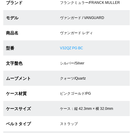
ブランド
フランクミュラー/FRANCK MULLER
ショップサービス
モデル
ヴァンガード / VANGUARD
保証・アフターサービス
商品名
ヴァンガード レディ
ラッピングサービス
型番
V32QZ PG BC
腕時計サイズ調整サービス
文字盤色
シルバー/Silver
店舗受け取りサービス
ムーブメント
クォーツ/Quartz
店舗取り寄せサービス
ケース材質
ピンクゴールド/PG
ケースサイズ
ケース：縦 42.3mm × 横 32.0mm
買取・下取りをご希望の方
ベルトタイプ
ストラップ
買取・下取りはこちら