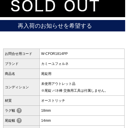
セイコー
再入荷のお知らせを希望する
ヴァシュロン
チューダー
パネライ
お問合せ用コード
W-CFOR1814PP
コンスタンタン
ブランド
カミーユフォルネ
商品名
尾錠用
商品の状態から探す
未使用アウトレット品
コンディション
※尾錠 バネ棒 交換用工具は付属しません。
新品
未使用品
材質
オーストリッチ
中古品
アンティーク品
ラグ幅
?
18mm
尾錠幅
?
14mm
WEB限定品
SALE