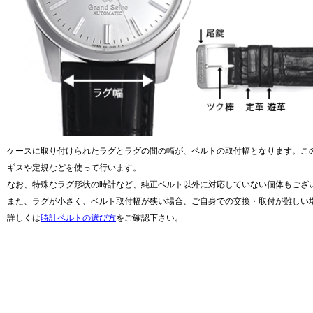
新宿店
大阪心斎橋店
買取サロン
GINZA RASIN公式ブログ
WEBマガジン
買取ブログ
ケースに取り付けられたラグとラグの間の幅が、ベルトの取付幅となります。こ
ギスや定規などを使って行います。
なお、特殊なラグ形状の時計など、純正ベルト以外に対応していない個体もござ
SNS・動画
また、ラグが小さく、ベルト取付幅が狭い場合、ご自身での交換・取付が難しい
詳しくは
時計ベルトの選び方
をご確認下さい。
For Overseas Customers
English
简体中文