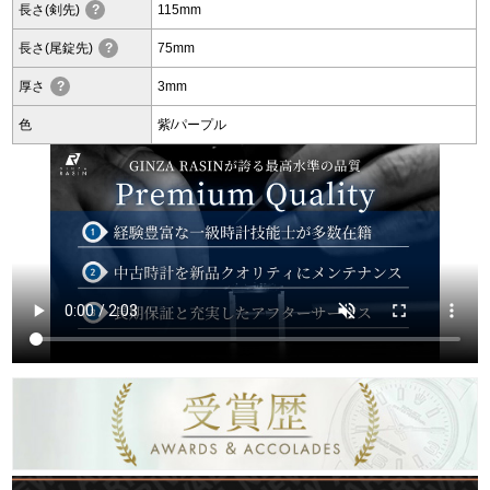
長さ(剣先)
?
115mm
長さ(尾錠先)
?
75mm
複数条件で商品を絞り込む
厚さ
?
3mm
詳細検索はこちら
色
紫/パープル
ご利用ガイド
GINZA RASINのプレミアムクオリティについて
送料・お支払方法
ショッピングローンの流れ
よくある質問
お問い合わせ