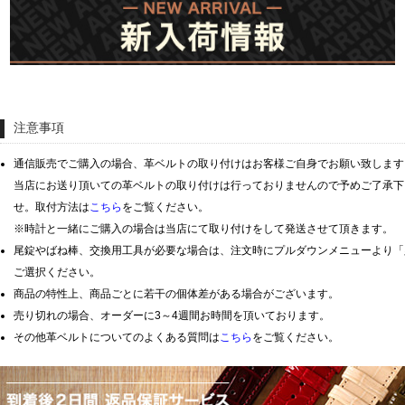
ショップサービス
保証・アフターサービス
注意事項
ラッピングサービス
通信販売でご購入の場合、革ベルトの取り付けはお客様ご自身でお願い致します
腕時計サイズ調整サービス
当店にお送り頂いての革ベルトの取り付けは行っておりませんので予めご了承下
せ。取付方法は
こちら
をご覧ください。
店舗受け取りサービス
※時計と一緒にご購入の場合は当店にて取り付けをして発送させて頂きます。
尾錠やばね棒、交換用工具が必要な場合は、注文時にプルダウンメニューより「
店舗取り寄せサービス
ご選択ください。
商品の特性上、商品ごとに若干の個体差がある場合がございます。
売り切れの場合、オーダーに3～4週間お時間を頂いております。
その他革ベルトについてのよくある質問は
こちら
をご覧ください。
買取・下取りをご希望の方
買取・下取りはこちら