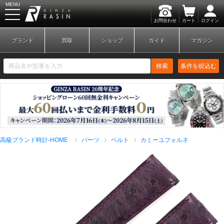
MENU
お問合わせ
カート
ログイン
GINZA RASIN
ブランド
買取
ショップ
ガイド
マガジン
検索
条件を絞込む
新規会員登録
ログイン
高級ブランド時計-HOME
パーツ
ベルト
カミーユフォルネ
ブランドから探す