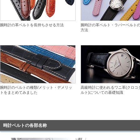
GINZA RASINについて
腕時計の革ベルトを長持ちさせる方法
腕時計の革ベルト・ラバーベルト
方法
お客様の声・口コミ
GINZA RASINの中古腕時計について
スタッフフォト
受賞歴
腕時計のベルトの種類/メリット・デメリッ
高級時計に使われるワニ革(クロコ
トをまとめてみました
ルト)についての基礎知識
求人情報
店舗情報
時計ベルトの各部名称
銀座中央通り店
銀座本店