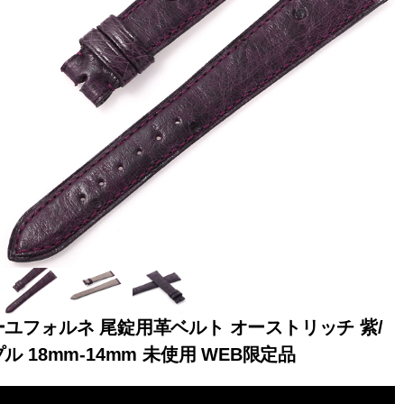
全てのブランドを見
ロレックス
パテック
る
フィリップ
オーデマピゲ
ウブロ
カルティエ
ユフォルネ 尾錠用革ベルト オーストリッチ 紫/
ル 18mm-14mm 未使用 WEB限定品
グランド
オメガ
IWC