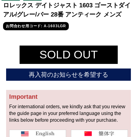
セイコー
ロレックス デイトジャスト 1603 ゴーストダイ
アル/グレー/バー 28番 アンティーク メンズ
お問合わせ用コード: A-1603LGR
SOLD OUT
ヴァシュロン
チューダー
パネライ
コンスタンタン
再入荷のお知らせを希望する
商品の状態から探す
Important
新品
未使用品
For international orders, we kindly ask that you review
the guide page in your preferred language using the
中古品
アンティーク品
links below before proceeding with your purchase.
WEB限定品
SALE