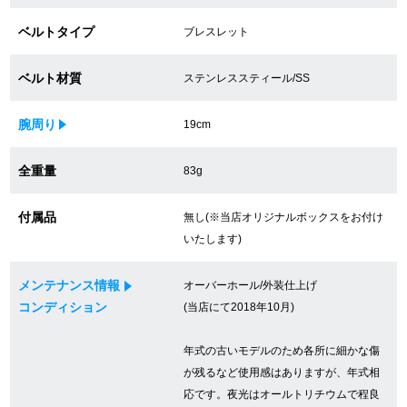
買取専門サロン
ベルトタイプ
ブレスレット
買取ご成約者様限定5万円クーポン
ベルト材質
ステンレススティール/SS
75%以上保証！中古商品高価買戻し
腕周り
19cm
全重量
83g
修理・メンテナンスをご希望の方
付属品
無し(※当店オリジナルボックスをお付け
修理依頼をする
いたします)
修理・メンテンナンスについて
メンテナンス情報
オーバーホール/外装仕上げ
コンディション
(当店にて2018年10月)
オーバーホールについて
年式の古いモデルのため各所に細かな傷
外装仕上げについて
が残るなど使用感はありますが、年式相
電池交換について
応です。夜光はオールトリチウムで程良