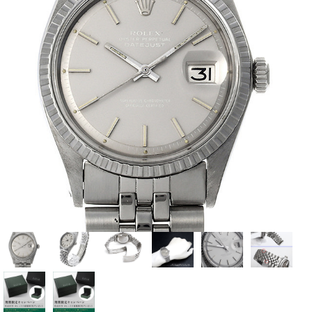
全てのブランドを見
ロレックス
パテック
る
フィリップ
オーデマピゲ
ウブロ
カルティエ
グランド
オメガ
IWC