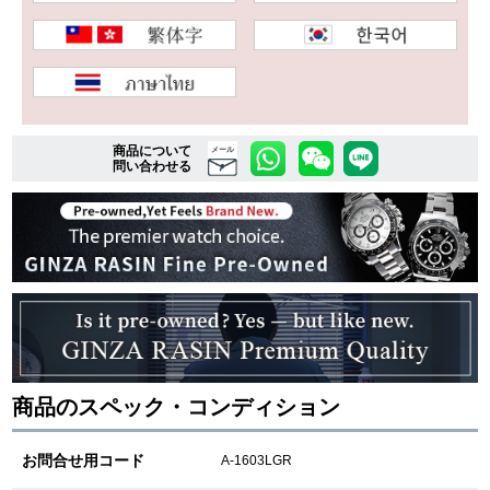
複数条件で商品を絞り込む
詳細検索はこちら
商品について
メール
問い合わせる
ご利用ガイド
GINZA RASINのプレミアムクオリティについて
送料・お支払方法
ショッピングローンの流れ
商品のスペック・コンディション
よくある質問
お問い合わせ
お問合せ用コード
A-1603LGR