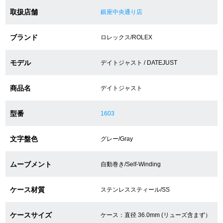
取扱店舗
銀座中央通り店
ショップサービス
ブランド
ロレックス/ROLEX
保証・アフターサービス
モデル
デイトジャスト / DATEJUST
ラッピングサービス
商品名
デイトジャスト
腕時計サイズ調整サービス
型番
1603
店舗受け取りサービス
文字盤色
グレー/Gray
店舗取り寄せサービス
ムーブメント
自動巻き/Self-Winding
買取・下取りをご希望の方
ケース材質
ステンレススティール/SS
買取・下取りはこちら
ケースサイズ
ケース：直径 36.0mm (リューズ含まず）