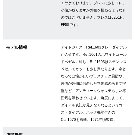
くヤケております。ブレスに少しヨレ、
小傷が残りますが外観を損ねるようなも
のではございません。ブレスは6251H、
GINZA RASINについて
FF55です。
お客様の声・口コミ
モデル情報
デイトジャストRef.1603グレーダイアル
GINZA RASINの中古腕時計について
が入荷です。Ref.1601のホワイトゴール
ドベゼルに対し、Ref.1603はステンレス
スタッフフォト
ベゼルでカットも少し異なります。今と
受賞歴
なっては懐かしいプラスチック風防や、
外周が外側に傾斜した立体感のある文字
求人情報
盤など、アンティークウォッチらしい雰
囲気を漂わせています。角度によって、
ダイアル表記が見えなくなるというゴー
ストダイアル、ハック機能付きの
店舗情報
Cal.1570を搭載。1971年頃製造。
銀座中央通り店
銀座本店
店頭受取
-