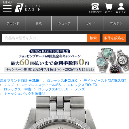
MENU
お問合わせ
カート
ログイン
GINZA RASIN
ブランド
買取
ショップ
ガイド
マガジン
検索
条件を絞込む
新規会員登録
ログイン
高級ブランド時計-HOME
ロレックス/ROLEX
デイトジャスト/DATEJUST
ブランドから探す
メンズ
ステンレススティール/SS
ロレックス/ROLEX
ロレックス 中古
ロレックス/ROLEX
メンズ
キャッシュバック対象商品