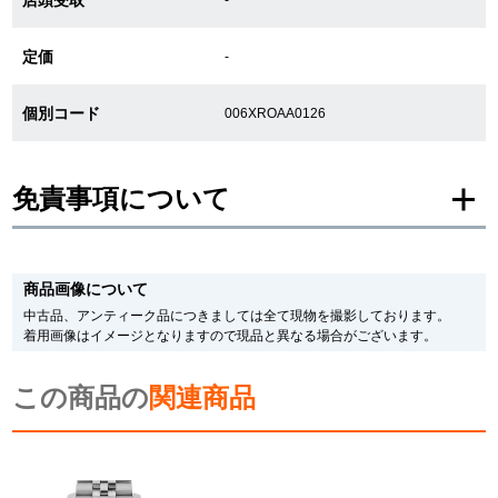
新宿店
大阪心斎橋店
定価
-
買取サロン
個別コード
006XROAA0126
GINZA RASIN公式ブログ
免責事項について
WEBマガジン
買取ブログ
※新品・未使用品の商品画像は、同一モデルの画像を使用し掲載致しておりま
す。
商品画像について
メーカー保護シールの有無に個体差がございますのでご了承下さいませ。
SNS・動画
また、メーカーにてマイナーチェンジがなされる場合がございますが、在庫品
中古品、アンティーク品につきましては全て現物を撮影しております。
の仕様で販売させていただきますので予めご了承の程お願いいたします。
着用画像はイメージとなりますので現品と異なる場合がございます。
尚、中古品、アンティーク品につきましては現品を撮影しております。
※光の加減やモニターの設定により、実際の商品と色目が異なる場合がござい
この商品の
ます。
関連商品
※シリアルナンバーや限定番号につきましては、プライバシーの関係上WEBへ
For Overseas Customers
の掲載を控えております。
またお電話でお問い合わせ頂きましてもお答えできません。
※当店では店頭販売も行っております為、サイトでのご注文と店頭処理との時
English
简体中文