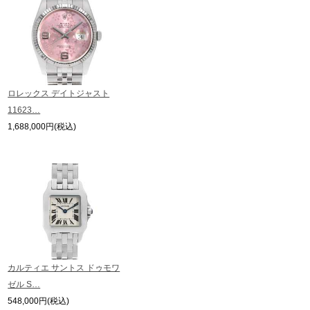
間差で在庫切れになる場合がございます。
予めご了承くださいませ。
また、ご来店にてご購入を希望される場合にも、事前に在庫の確認をお電話か
繁體中文
한국어
メールにてお問い合わせいただけますようお願いいたします。
※アンティーク品やユーズド品の場合、外装および内部機械に代替部品を使用
している場合がございます。
ภาษาไทย
※表示の定価は、入荷時の価格となっております。
ロレックス デイトジャスト
現在の定価と異なる場合がございますのでご了承くださいませ。
11623…
1,688,000円(税込)
カルティエ サントス ドゥモワ
ゼル S…
548,000円(税込)