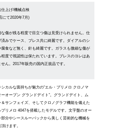
装仕上げ/機械点検
店にて2020年7月)
細な傷が残る程度で目立つ傷は見受けられません。仕
げ済みでケース、ブレス共に綺麗です。ダイアルのシ
や腐食など無く、針も綺麗です。ガラスも微細な傷が
る程度で視認性は保たれています。ブレスのヨレはあ
ません。2017年販売の国内正規品です。
ラシカルな面持ちが魅力の“エル・プリメロ クロノマ
ターオープン グランドデイト”。グランドデイト、ム
ン＆サンフェイズ、そしてクロノグラフ機能を備えた
ルプリメロ 4047を搭載したモデルです。文字盤のオー
ン部分やシースルーバックから美しく芸術的な機械を
覧頂けます。