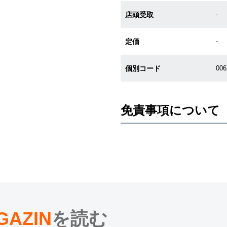
店頭受取
-
定価
-
個別コード
00
免責事項について
※新品・未使用品の商品画像は、同
メーカー保護シールの有無に個体差
また、メーカーにてマイナーチェン
売させていただきますので予めご了
尚、中古品、アンティーク品につき
※光の加減やモニターの設定により
※シリアルナンバーや限定番号につ
えております。
GAZIN
を読む
またお電話でお問い合わせ頂きまし