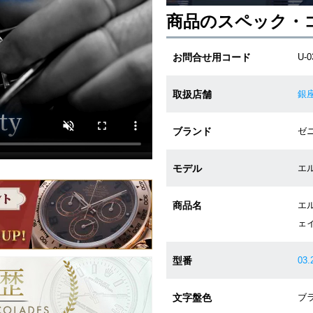
商品のスペック・
お問合せ用コード
U-0
取扱店舗
銀
ブランド
ゼニ
モデル
エル
商品名
エ
ェ
型番
03.
文字盤色
ブラ