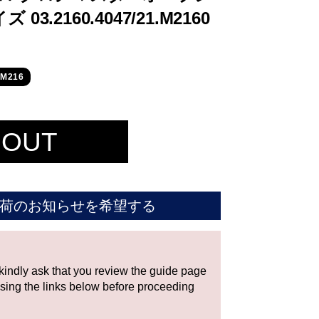
.2160.4047/21.M2160
M216
 OUT
荷のお知らせを希望する
 kindly ask that you review the guide page
using the links below before proceeding