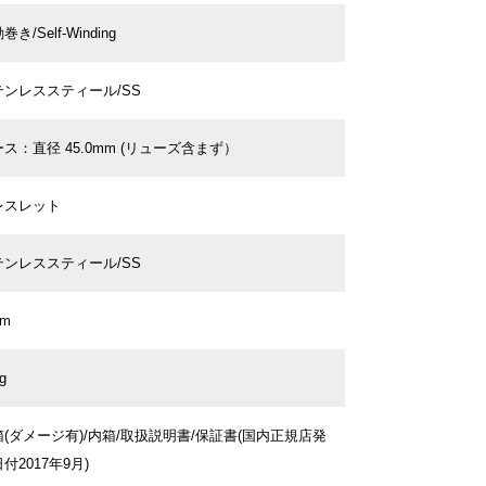
巻き/Self-Winding
テンレススティール/SS
ス：直径 45.0mm (リューズ含まず）
レスレット
テンレススティール/SS
cm
g
(ダメージ有)/内箱/取扱説明書/保証書(国内正規店発
付2017年9月)