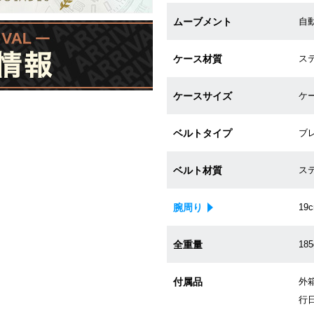
ムーブメント
自動
ケース材質
ス
ケースサイズ
ケー
ベルトタイプ
ブ
ベルト材質
ス
腕周り
19
全重量
185
付属品
外箱
行日