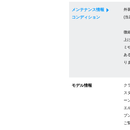
メンテナンス情報
外
コンディション
(当
微
上
ミ
あ
り
モデル情報
ク
ス
ー
エ
プ
ご