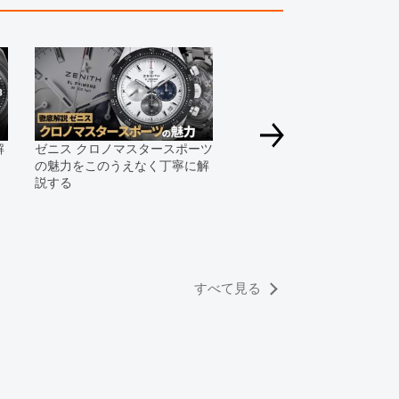
す為、サイトでのご注文と店頭処理との時間差で在庫
る場合にも、事前に在庫の確認をお電話かメールにて
いいたします。
合、外装および内部機械に代替部品を使用している場
っております。
解
ゼニス クロノマスタースポーツ
速報！2021年ゼニス新作モ
すのでご了承くださいませ。
の魅力をこのうえなく丁寧に解
を発表！
説する
すべて見る