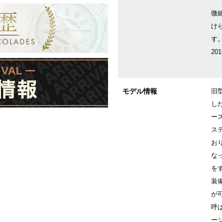
微
け
す
2
モデル情報
旧型
し
ー
ス
お
な
を
装
が
呼
ー