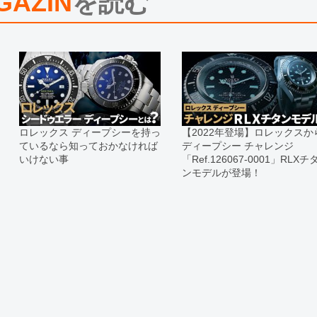
GAZIN
を読む
またお電話でお問い合わせ頂きまし
※当店では店頭販売も行っておりま
切れになる場合がございます。
予めご了承くださいませ。
また、ご来店にてご購入を希望され
お問い合わせいただけますようお願
※アンティーク品やユーズド品の場
合がございます。
※表示の定価は、入荷時の価格とな
ロレックス ディープシーを持っ
【2022年登場】ロレックスか
現在の定価と異なる場合がございま
ているなら知っておかなければ
ディープシー チャレンジ
いけない事
「Ref.126067-0001」RLXチ
ンモデルが登場！