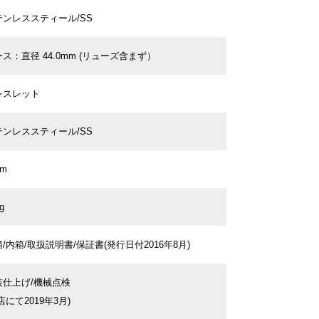
テンレススティール/SS
ス：直径 44.0mm (リューズ含まず）
レスレット
テンレススティール/SS
cm
g
/内箱/取扱説明書/保証書(発行日付2016年8月)
装仕上げ/機械点検
店にて2019年3月)