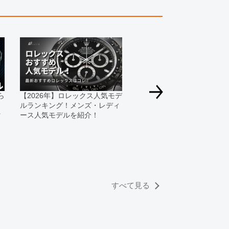
てもお答えできません。
す為、サイトでのご注文と店頭処理との時間差で在庫
る場合にも、事前に在庫の確認をお電話かメールにて
いいたします。
合、外装および内部機械に代替部品を使用している場
っております。
ら
【2026年】ロレックス人気モデ
すのでご了承くださいませ。
ルランキング！メンズ・レディ
タ
ース人気モデルを紹介！
2026年新作ロレックスを予
100周年記念モデルの発表
か！？
すべて見る