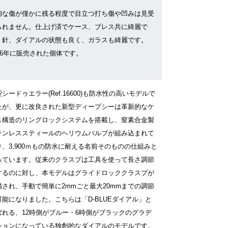
細な傷が僅かに残る程度で目立つ打ち傷や凹みは見受
られません。仕上げ済でケース、ブレス共に綺麗で
。針、ダイアルの状態も良く、ガラスも綺麗です。
016年に販売された個体です。
シードゥエラー(Ref.16600)も防水性の高いモデルで
たが、更に改良された新型ディープシーは革新的なケ
ス構造のリングロックシステムを搭載し、窒素合金製
テンレススティールのヘリウムバルブが組み込まれて
り、3,900ｍもの防水に耐える名前そのものの仕組みと
っています。従来のクラスプは工具を使って長さ調節
するのに対し、本モデルはグライドロッククラスプが
備され、手動で簡単に2mmごと最大20mmまでの調節
可能になりました。こちらは「D-BLUEダイアル」と
ばれる、12時側がブルー・6時側がブラックのグラデ
ションになっている独創的なダイアルのモデルです。