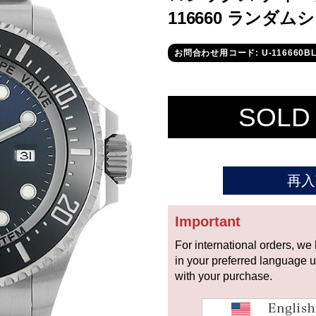
116660 ランダム
お問合わせ用コード: U-116660BL
SOLD
再入
Important
For international orders, we
in your preferred language 
with your purchase.