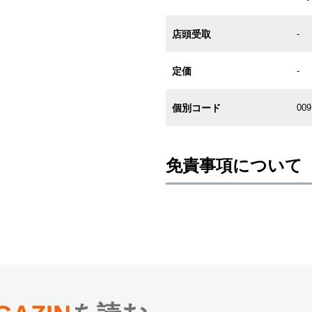
店頭受取
-
定価
-
個別コード
00
免責事項について
※新品・未使用品の商品画像は、同
メーカー保護シールの有無に個体差
また、メーカーにてマイナーチェン
売させていただきますので予めご了
尚、中古品、アンティーク品につき
※光の加減やモニターの設定により
※シリアルナンバーや限定番号につ
えております。