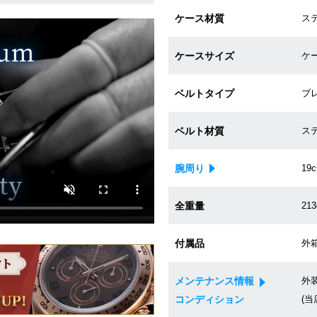
ケース材質
ス
ケースサイズ
ケー
ベルトタイプ
ブ
ベルト材質
ス
腕周り
19
全重量
213
付属品
外箱
メンテナンス情報
外
コンディション
(当