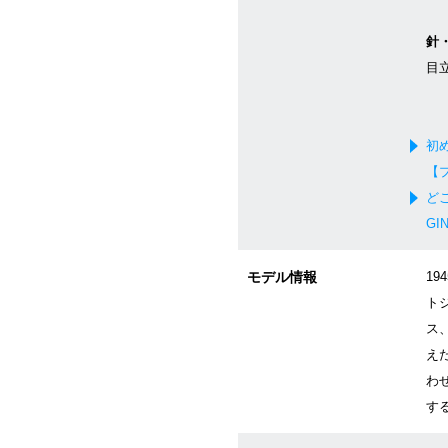
針
目
初
【
ど
GI
モデル情報
1
ト
ス
え
わ
す