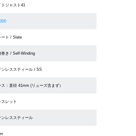
イトジャスト41
300
ート / Slate
き / Self-Winding
ンレススティール / SS
ス：直径 41mm (リューズ含まず）
レスレット
テンレススティール
cm