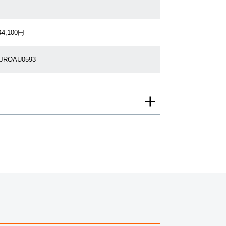
44,100円
1JROAU0593
一モデルの画像を使用し掲載致しております。
がございますのでご了承下さいませ。
ジがなされる場合がございますが、在庫品の仕様で販
承の程お願いいたします。
ましては現品を撮影しております。
、実際の商品と色目が異なる場合がございます。
きましては、プライバシーの関係上WEBへの掲載を控
てもお答えできません。
す為、サイトでのご注文と店頭処理との時間差で在庫