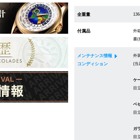
全重量
136
付属品
外箱
書(
メンテナンス情報
外
コンディション
(当
ケ
目
ベ
目
ガ
目