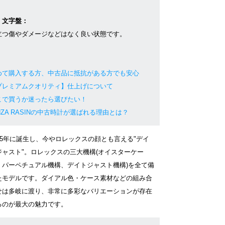
・文字盤：
立つ傷やダメージなどはなく良い状態です。
めて購入する方、中古品に抵抗がある方でも安心
プレミアムクオリティ】仕上げについて
こで買うか迷ったら選びたい！
NZA RASINの中古時計が選ばれる理由とは？
945年に誕生し、今やロレックスの顔とも言える"デイ
ジャスト"。ロレックスの三大機構(オイスターケー
、パーペチュアル機構、デイトジャスト機構)を全て備
たモデルです。ダイアル色・ケース素材などの組み合
せは多岐に渡り、非常に多彩なバリエーションが存在
るのが最大の魅力です。