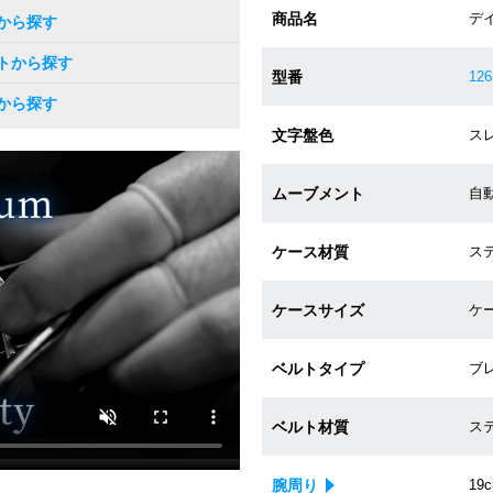
商品名
デ
から探す
トから探す
型番
126
から探す
文字盤色
スレ
ムーブメント
自動巻
ケース材質
ステ
ケースサイズ
ケー
ベルトタイプ
ブ
ベルト材質
ス
腕周り
19