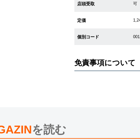
店頭受取
可
定価
1,2
個別コード
00
免責事項について
※新品・未使用品の商品画像は、同
メーカー保護シールの有無に個体差
また、メーカーにてマイナーチェン
売させていただきますので予めご了
尚、中古品、アンティーク品につき
※光の加減やモニターの設定により
※シリアルナンバーや限定番号につ
えております。
GAZIN
を読む
またお電話でお問い合わせ頂きまし
※当店では店頭販売も行っておりま