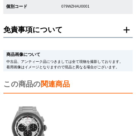
個別コード
079WZHAU0001
新宿店
大阪心斎橋店
買取サロン
免責事項について
GINZA RASIN公式ブログ
※新品・未使用品の商品画像は、同一モデルの画像を使用し掲載致しておりま
す。
商品画像について
メーカー保護シールの有無に個体差がございますのでご了承下さいませ。
また、メーカーにてマイナーチェンジがなされる場合がございますが、在庫品
WEBマガジン
買取ブログ
中古品、アンティーク品につきましては全て現物を撮影しております。
の仕様で販売させていただきますので予めご了承の程お願いいたします。
着用画像はイメージとなりますので現品と異なる場合がございます。
尚、中古品、アンティーク品につきましては現品を撮影しております。
※光の加減やモニターの設定により、実際の商品と色目が異なる場合がござい
この商品の
ます。
関連商品
SNS・動画
※シリアルナンバーや限定番号につきましては、プライバシーの関係上WEBへ
の掲載を控えております。
またお電話でお問い合わせ頂きましてもお答えできません。
※当店では店頭販売も行っております為、サイトでのご注文と店頭処理との時
間差で在庫切れになる場合がございます。
For Overseas Customers
予めご了承くださいませ。
また、ご来店にてご購入を希望される場合にも、事前に在庫の確認をお電話か
メールにてお問い合わせいただけますようお願いいたします。
English
简体中文
※アンティーク品やユーズド品の場合、外装および内部機械に代替部品を使用