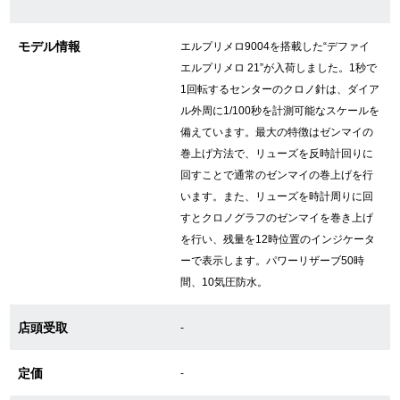
モデル情報
エルプリメロ9004を搭載した“デファイ
GINZA RASINについて
エルプリメロ 21”が入荷しました。1秒で
1回転するセンターのクロノ針は、ダイア
お客様の声・口コミ
ル外周に1/100秒を計測可能なスケールを
備えています。最大の特徴はゼンマイの
GINZA RASINの中古腕時計について
巻上げ方法で、リューズを反時計回りに
回すことで通常のゼンマイの巻上げを行
スタッフフォト
います。また、リューズを時計周りに回
すとクロノグラフのゼンマイを巻き上げ
受賞歴
を行い、残量を12時位置のインジケータ
ーで表示します。パワーリザーブ50時
求人情報
間、10気圧防水。
店頭受取
-
店舗情報
定価
-
銀座中央通り店
銀座本店