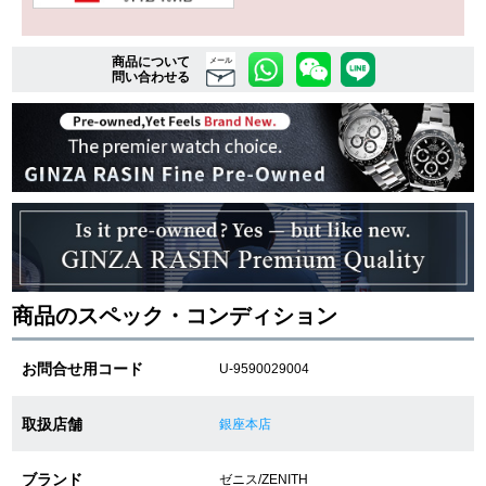
商品について
複数条件で商品を絞り込む
メール
問い合わせる
詳細検索はこちら
ご利用ガイド
GINZA RASINのプレミアムクオリティについて
送料・お支払方法
商品のスペック・コンディション
ショッピングローンの流れ
お問合せ用コード
U-9590029004
よくある質問
取扱店舗
銀座本店
お問い合わせ
ブランド
ゼニス/ZENITH