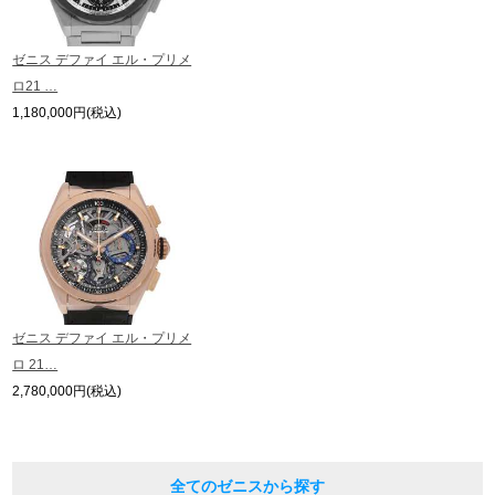
している場合がございます。
※表示の定価は、入荷時の価格となっております。
繁體中文
한국어
ゼニス デファイ エル・プリメ
現在の定価と異なる場合がございますのでご了承くださいませ。
ロ21 …
1,180,000円(税込)
ภาษาไทย
ゼニス デファイ エル・プリメ
ロ 21…
2,780,000円(税込)
全てのゼニスから探す