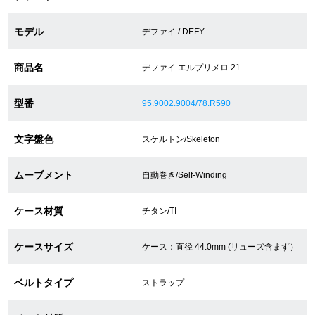
モデル
デファイ / DEFY
ショップサービス
商品名
デファイ エルプリメロ 21
保証・アフターサービス
型番
95.9002.9004/78.R590
ラッピングサービス
文字盤色
スケルトン/Skeleton
腕時計サイズ調整サービス
店舗受け取りサービス
ムーブメント
自動巻き/Self-Winding
店舗取り寄せサービス
ケース材質
チタン/TI
ケースサイズ
ケース：直径 44.0mm (リューズ含まず）
買取・下取りをご希望の方
ベルトタイプ
ストラップ
買取・下取りはこちら