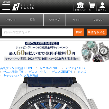
MENU
お問合わせ
カート
ログイン
GINZA RASIN
ブランド
買取
ショップ
ガイド
マガジン
検索
条件を絞込む
新規会員登録
ログイン
高級ブランド時計-HOME
ゼニス/ZENITH
デファイ/DEFY
ブランドから探す
ゼニス/ZENITH
ゼニス 中古
ゼニス/ZENITH
メンズ
キャッシュバック対象商品