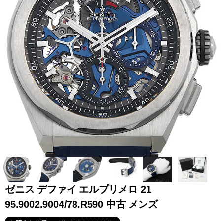
全てのブランドを見
ロレックス
パテック
る
フィリップ
オーデマピゲ
ウブロ
カルティエ
ゼニス デファイ エルプリメロ 21
95.9002.9004/78.R590 中古 メンズ
グランド
オメガ
IWC