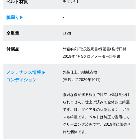
ベルト材質
チタン/TI
買取専門サロン
腕周り
-
買取ご成約者様限定5万円クーポン
全重量
112g
75%以上保証！中古商品高価買戻し
付属品
外箱/内箱/取扱説明書/保証書(発行日付
2019年7月)/クロノメーター証明書
修理・メンテナンスをご希望の方
メンテナンス情報
外装仕上げ/機械点検
修理依頼をする
コンディション
(当店にて2020年10月)
修理・メンテンナンスについて
微細な傷が残る程度で目立つ傷は見受け
られません。仕上げ済みで全体的に綺麗
オーバーホールについて
です。針、ダイアルの状態も良く、ガラ
スも綺麗です。ベルトは純正で当店にて
外装仕上げについて
クリーニング済みです。2019年に販売さ
れた個体です。
電池交換について