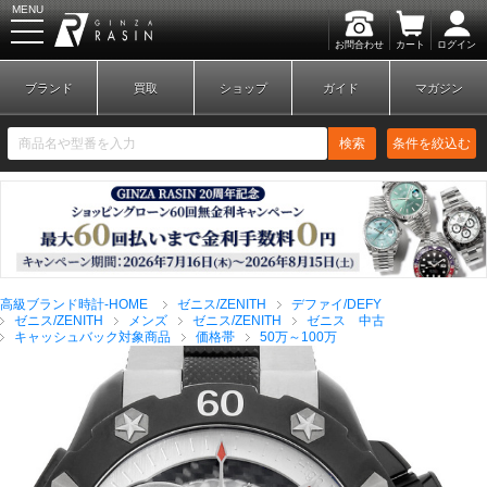
MENU
お問合わせ
カート
ログイン
GINZA RASIN
ブランド
買取
ショップ
ガイド
マガジン
検索
条件を絞込む
新規会員登録
ログイン
高級ブランド時計-HOME
ゼニス/ZENITH
デファイ/DEFY
ブランドから探す
ゼニス/ZENITH
メンズ
ゼニス/ZENITH
ゼニス 中古
キャッシュバック対象商品
価格帯
50万～100万