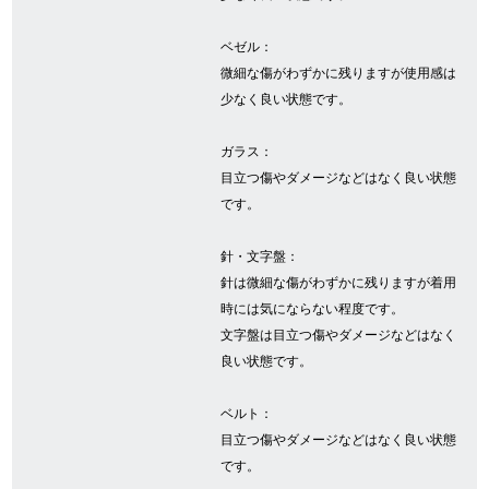
ベゼル：
GINZA RASINについて
微細な傷がわずかに残りますが使用感は
少なく良い状態です。
お客様の声・口コミ
ガラス：
GINZA RASINの中古腕時計について
目立つ傷やダメージなどはなく良い状態
です。
スタッフフォト
針・文字盤：
受賞歴
針は微細な傷がわずかに残りますが着用
時には気にならない程度です。
求人情報
文字盤は目立つ傷やダメージなどはなく
良い状態です。
店舗情報
ベルト：
目立つ傷やダメージなどはなく良い状態
銀座中央通り店
銀座本店
です。