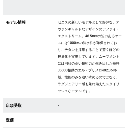
新宿店
大阪心斎橋店
買取サロン
モデル情報
ゼニスの新しいモデルとして好評な、ア
ヴァンギャルドなデザインのデファイ・
エクストリーム。46.5mmの迫力あるケー
GINZA RASIN公式ブログ
スには1000ｍの防水性が確保されてお
り、チタンを採用することで驚くほどの
WEBマガジン
買取ブログ
軽量化を実現しています。ムーブメント
には同社の高い技術力が生み出した毎時
36000振動のエル・プリメロ4021を搭
載。性能のみを追い求めるのではなく、
SNS・動画
ラグジュアリー感も兼ね備えたスタイリ
ッシュなモデルです。
店頭受取
-
For Overseas Customers
定価
-
English
简体中文