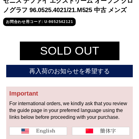
ゼニス デファイ エクストリーム オープン クロ
セイコー
ノグラフ 96.0525.4021/21.M525 中古 メンズ
お問合わせ用コード: U-9652542121
SOLD OUT
ヴァシュロン
チューダー
パネライ
コンスタンタン
再入荷のお知らせを希望する
商品の状態から探す
Important
For international orders, we kindly ask that you review
新品
未使用品
the guide page in your preferred language using the
links below before proceeding with your purchase.
中古品
アンティーク品
WEB限定品
SALE