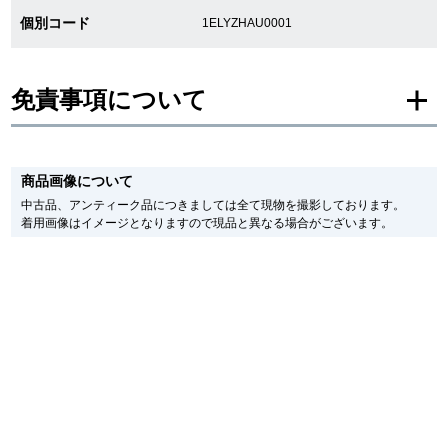
個別コード
1ELYZHAU0001
繁體中文
한국어
免責事項について
ภาษาไทย
※新品・未使用品の商品画像は、同一モデルの画像を使用し掲載致しておりま
す。
商品画像について
メーカー保護シールの有無に個体差がございますのでご了承下さいませ。
また、メーカーにてマイナーチェンジがなされる場合がございますが、在庫品
中古品、アンティーク品につきましては全て現物を撮影しております。
の仕様で販売させていただきますので予めご了承の程お願いいたします。
着用画像はイメージとなりますので現品と異なる場合がございます。
尚、中古品、アンティーク品につきましては現品を撮影しております。
※光の加減やモニターの設定により、実際の商品と色目が異なる場合がござい
ます。
※シリアルナンバーや限定番号につきましては、プライバシーの関係上WEBへ
の掲載を控えております。
またお電話でお問い合わせ頂きましてもお答えできません。
※当店では店頭販売も行っております為、サイトでのご注文と店頭処理との時
間差で在庫切れになる場合がございます。
予めご了承くださいませ。
また、ご来店にてご購入を希望される場合にも、事前に在庫の確認をお電話か
メールにてお問い合わせいただけますようお願いいたします。
※アンティーク品やユーズド品の場合、外装および内部機械に代替部品を使用