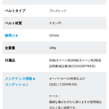
買取専門サロン
ベルトタイプ
ブレスレット
買取ご成約者様限定5万円クーポン
ベルト材質
チタン/TI
75%以上保証！中古商品高価買戻し
腕周り
19.5cm
全重量
189g
修理・メンテナンスをご希望の方
付属品
外箱(ダメージ有)/内箱(ダメージ有)/取扱
修理依頼をする
説明書/保証書(発行日付2007年8月)
修理・メンテンナンスについて
メンテナンス情報
オーバーホール/外装仕上げ
オーバーホールについて
コンディション
(当店にて2024年3月)
外装仕上げについて
ケース：
微細な傷がわずかに残りますが使用感は
電池交換について
少なく良い状態です。