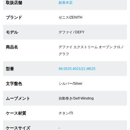
取扱店舗
銀座本店
ショップサービス
ブランド
ゼニス/ZENITH
保証・アフターサービス
モデル
デファイ / DEFY
ラッピングサービス
商品名
デファイ エクストリーム オープン クロノ
グラフ
腕時計サイズ調整サービス
型番
96.0525.4021/21.M525
店舗受け取りサービス
文字盤色
シルバー/Silver
店舗取り寄せサービス
ムーブメント
自動巻き/Self-Winding
買取・下取りをご希望の方
ケース材質
チタン/TI
買取・下取りはこちら
ケースサイズ
-