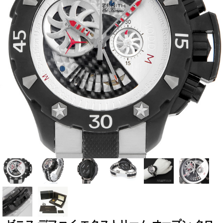
全てのブランドを見
ロレックス
パテック
る
フィリップ
オーデマピゲ
ウブロ
カルティエ
グランド
オメガ
IWC