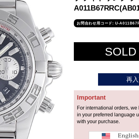
A011B67RRC(AB
お問合わせ用コード: U-A011B67
SOLD
再入
Important
For international orders, we
in your preferred language 
with your purchase.