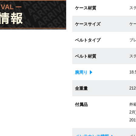
ケース材質
ス
ケースサイズ
ケー
ベルトタイプ
ブ
ベルト材質
ス
腕周り
18.
全重量
212
付属品
外箱
2
20