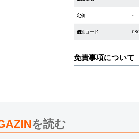
定価
-
個別コード
0B
免責事項について
※新品・未使用品の商品画像は、同
メーカー保護シールの有無に個体差
また、メーカーにてマイナーチェン
売させていただきますので予めご了
尚、中古品、アンティーク品につき
※光の加減やモニターの設定により
※シリアルナンバーや限定番号につ
えております。
GAZIN
を読む
またお電話でお問い合わせ頂きまし
※当店では店頭販売も行っておりま
切れになる場合がございます。