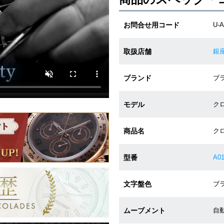
お問合せ用コード
U-A
取扱店舗
銀
ブランド
ブラ
モデル
ク
商品名
ク
型番
A01
文字盤色
ブラ
ムーブメント
自動