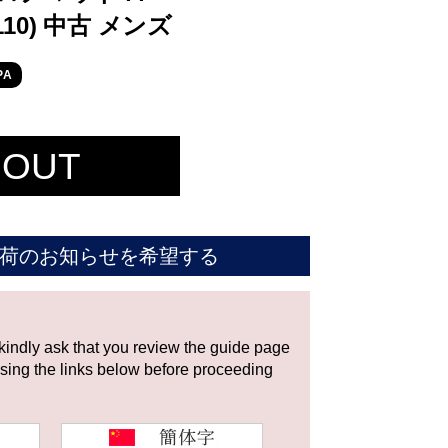
0110) 中古 メンズ
PA
 OUT
荷のお知らせを希望する
 kindly ask that you review the guide page
using the links below before proceeding