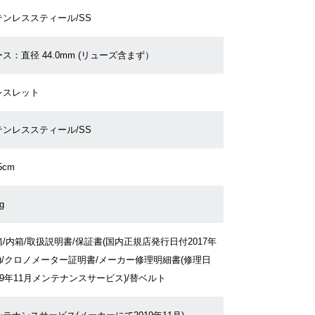
テンレススティール/SS
ス：直径 44.0mm (リューズ含まず）
レスレット
テンレススティール/SS
5cm
g
/内箱/取扱説明書/保証書(国内正規店発行日付2017年
月)/クロノメーター証明書/メーカー修理明細書(修理日
19年11月メンテナンスサービス)/替ベルト