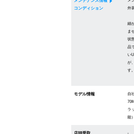
メンテナンス情報
メン
コンディション
外
細
ま
状
品
い
が
す
モデル情報
自
7
ラ
能
店頭受取
-