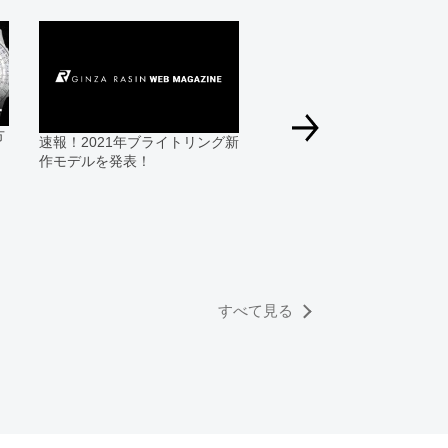
る場合にも、事前に在庫の確認をお電話かメールにて
いいたします。
合、外装および内部機械に代替部品を使用している場
っております。
方
ひと味違うブライトリング
速報！2021年ブライトリング新
すのでご了承くださいませ。
プレミエを。30代・40代男
作モデルを発表！
お勧めしたいエレガンスウ
チ
すべて見る