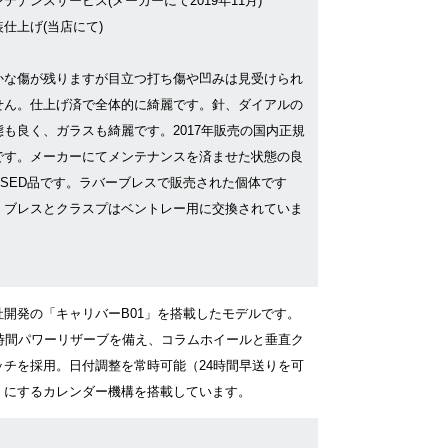
テナンスサービス(メーカーにて2019年11月)
装仕上げ(当店にて)
かな傷が残りますが目立つ打ち傷や凹みは見受けられ
せん。仕上げ済で全体的に綺麗です。針、ダイアルの
態も良く、ガラスも綺麗です。2017年販売の国内正規
です。メーカーにてメンテナンスを済ませた状態の良
USED品です。ラバーブレスで販売された個体です
、ブレスとクラスプはベントレー用に交換されていま
。
社開発の「キャリバーB01」を搭載したモデルです。
0時間パワーリザーブを備え、コラムホイールと垂直ク
ッチを採用。日付調整を常時可能（24時間早送りを可
）にするカレンダー機構を搭載しています。