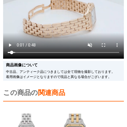
ます。
※シリアルナンバーや限定番号につきましては、プライバシーの関係上WEBへ
の掲載を控えております。
またお電話でお問い合わせ頂きましてもお答えできません。
※当店では店頭販売も行っております為、サイトでのご注文と店頭処理との時
間差で在庫切れになる場合がございます。
予めご了承くださいませ。
また、ご来店にてご購入を希望される場合にも、事前に在庫の確認をお電話か
メールにてお問い合わせいただけますようお願いいたします。
※アンティーク品やユーズド品の場合、外装および内部機械に代替部品を使用
している場合がございます。
※表示の定価は、入荷時の価格となっております。
商品画像について
現在の定価と異なる場合がございますのでご了承くださいませ。
中古品、アンティーク品につきましては全て現物を撮影しております。
着用画像はイメージとなりますので現品と異なる場合がございます。
この商品の
関連商品