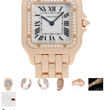
全てのブランドを見
ロレックス
パテック
る
フィリップ
オーデマピゲ
ウブロ
カルティエ
グランド
オメガ
IWC