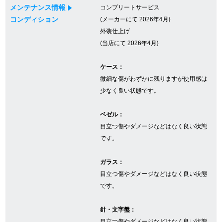
メンテナンス情報
コンプリートサービス
コンディション
(メーカーにて 2026年4月)
外装仕上げ
GINZA RASINについて
(当店にて 2026年4月)
お客様の声・口コミ
ケース：
微細な傷がわずかに残りますが使用感は
GINZA RASINの中古腕時計について
少なく良い状態です。
スタッフフォト
ベゼル：
受賞歴
目立つ傷やダメージなどはなく良い状態
です。
求人情報
ガラス：
目立つ傷やダメージなどはなく良い状態
です。
店舗情報
針・文字盤：
銀座中央通り店
銀座本店
目立つ傷やダメージなどはなく良い状態