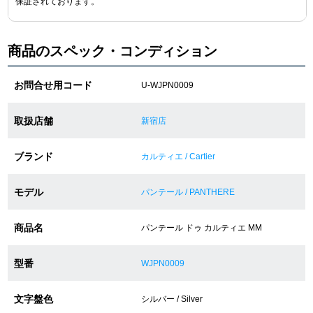
保証されております。
ショップサービス
商品のスペック・コンディション
保証・アフターサービス
お問合せ用コード
U-WJPN0009
ラッピングサービス
取扱店舗
新宿店
腕時計サイズ調整サービス
ブランド
カルティエ / Cartier
店舗受け取りサービス
モデル
パンテール / PANTHERE
店舗取り寄せサービス
商品名
パンテール ドゥ カルティエ MM
買取・下取りをご希望の方
型番
WJPN0009
文字盤色
買取・下取りはこちら
シルバー / Silver