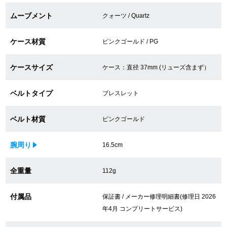
買取専門サロン
ムーブメント
クォーツ / Quartz
買取ご成約者様限定5万円クーポン
ケース材質
ピンクゴールド / PG
75%以上保証！中古商品高価買戻し
ケースサイズ
ケース：直径 37mm (リューズ含まず）
ベルトタイプ
ブレスレット
修理・メンテナンスをご希望の方
ベルト材質
ピンクゴールド
修理依頼をする
腕周り
16.5cm
修理・メンテンナンスについて
全重量
112g
オーバーホールについて
付属品
外装仕上げについて
保証書 / メーカー修理明細書(修理日 2026
年4月 コンプリートサービス)
電池交換について