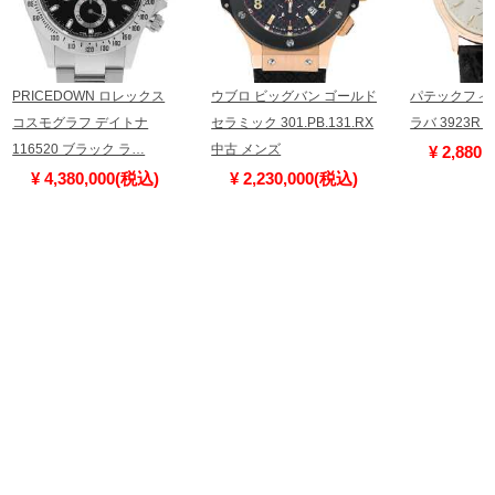
PRICEDOWN ロレックス
ウブロ ビッグバン ゴールド
パテックフィ
コスモグラフ デイトナ
セラミック 301.PB.131.RX
ラバ 3923R
116520 ブラック ラ…
中古 メンズ
¥ 2,880
¥ 4,380,000(税込)
¥ 2,230,000(税込)