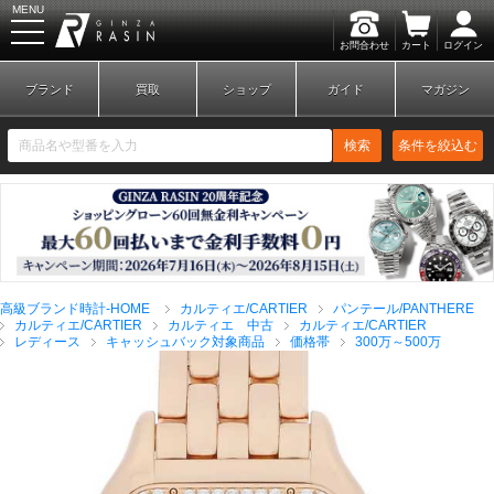
MENU
お問合わせ
カート
ログイン
GINZA RASIN
ブランド
買取
ショップ
ガイド
マガジン
検索
条件を絞込む
新規会員登録
ログイン
高級ブランド時計-HOME
カルティエ/CARTIER
パンテール/PANTHERE
ブランドから探す
カルティエ/CARTIER
カルティエ 中古
カルティエ/CARTIER
レディース
キャッシュバック対象商品
価格帯
300万～500万