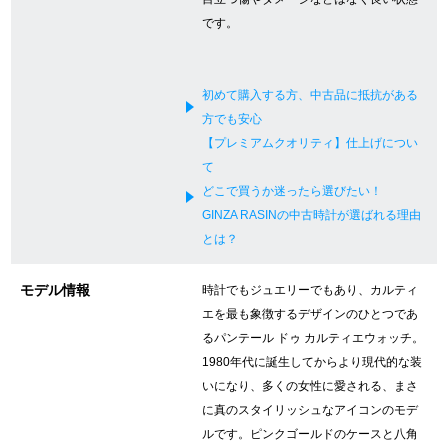
です。
新宿店
大阪心斎橋店
買取サロン
初めて購入する方、中古品に抵抗がある
方でも安心
【プレミアムクオリティ】仕上げについ
GINZA RASIN公式ブログ
て
どこで買うか迷ったら選びたい！
WEBマガジン
買取ブログ
GINZA RASINの中古時計が選ばれる理由
とは？
SNS・動画
モデル情報
時計でもジュエリーでもあり、カルティ
エを最も象徴するデザインのひとつであ
るパンテール ドゥ カルティエウォッチ。
1980年代に誕生してからより現代的な装
For Overseas Customers
いになり、多くの女性に愛される、まさ
に真のスタイリッシュなアイコンのモデ
ルです。ピンクゴールドのケースと八角
English
简体中文