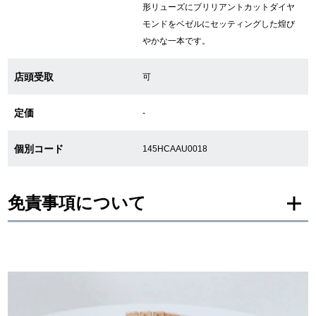
形リューズにブリリアントカットダイヤ
モンドをベゼルにセッティングした煌び
繁體中文
한국어
やかな一本です。
店頭受取
可
ภาษาไทย
定価
-
個別コード
145HCAAU0018
免責事項について
※新品・未使用品の商品画像は、同一モデルの画像を使用し掲載致しておりま
す。
メーカー保護シールの有無に個体差がございますのでご了承下さいませ。
また、メーカーにてマイナーチェンジがなされる場合がございますが、在庫品
の仕様で販売させていただきますので予めご了承の程お願いいたします。
尚、中古品、アンティーク品につきましては現品を撮影しております。
※光の加減やモニターの設定により、実際の商品と色目が異なる場合がござい