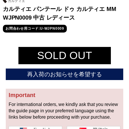
セイコー
カルティエ
カルティエ パンテール ドゥ カルティエ MM
WJPN0009 中古 レディース
お問合わせ用コード:U-WJPN0009
SOLD OUT
ヴァシュロン
チューダー
パネライ
コンスタンタン
再入荷のお知らせを希望する
商品の状態から探す
Important
新品
未使用品
For international orders, we kindly ask that you review
中古品
アンティーク品
the guide page in your preferred language using the
links below before proceeding with your purchase.
WEB限定品
SALE