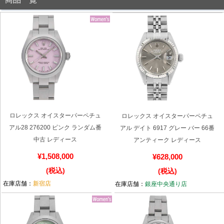
全てのブランドを見
ロレックス
パテック
る
フィリップ
ロレックス オイスターパーペチュ
ロレックス オイスターパーペチュ
オーデマピゲ
ウブロ
カルティエ
アル28 276200 ピンク ランダム番
アル デイト 6917 グレー バー 66番
中古 レディース
アンティーク レディース
¥1,508,000
¥628,000
(税込)
(税込)
在庫店舗：
新宿店
在庫店舗：
銀座中央通り店
グランド
オメガ
IWC