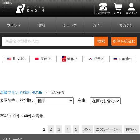
MENU
お問合わせ
カート
ログイン
GINZA RASIN
ブランド
買取
ショップ
ガイド
マガジン
検索
条件を絞込む
新規会員登録
ログイン
ブランドから探す
高級ブランド時計-HOME
商品検索
表示切替：
並び順：
在庫：
294件中1件～40件を表示
1
2
3
4
5
次へ
次の5ページへ
最後へ
商品一覧