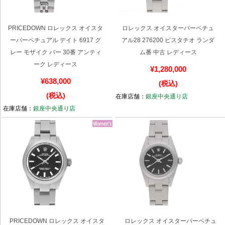
PRICEDOWN ロレックス オイスタ
ロレックス オイスターパーペチュ
複数条件で商品を絞り込む
ーパーペチュアル デイト 6917 グ
アル28 276200 ピスタチオ ランダ
レー モザイク バー 30番 アンティ
ム番 中古 レディース
詳細検索はこちら
ーク レディース
¥1,280,000
¥638,000
(税込)
ご利用ガイド
(税込)
在庫店舗：
銀座中央通り店
在庫店舗：
銀座中央通り店
GINZA RASINのプレミアムクオリティについて
送料・お支払方法
ショッピングローンの流れ
よくある質問
お問い合わせ
PRICEDOWN ロレックス オイスタ
ロレックス オイスターパーペチュ