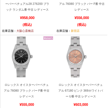
ーパーペチュアル28 276200 ブラ
アル 76080 ブラック バー F番 中古
ック ランダム番 中古 レディース
レディース
ショップサービス
¥958,000
¥556,000
(税込)
(税込)
保証・アフターサービス
在庫店舗：
大阪心斎橋店
在庫店舗：
新宿店
ラッピングサービス
腕時計サイズ調整サービス
店舗受け取りサービス
店舗取り寄せサービス
ロレックス オイスターパーペチュ
ロレックス オイスターパーペチュ
買取・下取りをご希望の方
アル 76080 ブラック バー F番 中古
アル 67180 ピンク 369ホワイトバ
レディース
ー U番 中古 レディース
買取・下取りはこちら
¥555,000
¥603,000