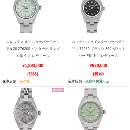
セイコー
ロレックス オイスターパーペチュ
ロレックス オイスターパーペチュ
アル28 276200 ピスタチオ ランダ
アル 76080 ブラック 369ホワイト
ヴァシュロン
チューダー
パネライ
ム番 中古 レディース
バー F番 中古 レディース
コンスタンタン
¥1,293,000
¥620,000
(税込)
(税込)
在庫店舗：
新宿店
在庫店舗：
銀座中央通り店
商品の状態から探す
新品
未使用品
中古品
アンティーク品
WEB限定品
SALE