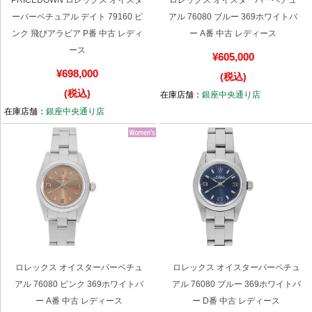
PRICEDOWN ロレックス オイスタ
ロレックス オイスターパーペチュ
ーパーペチュアル デイト 79160 ピ
アル 76080 ブルー 369ホワイトバ
ンク 飛びアラビア P番 中古 レディ
ー A番 中古 レディース
繁體中文
한국어
ース
¥605,000
¥698,000
(税込)
ภาษาไทย
(税込)
在庫店舗：
銀座中央通り店
在庫店舗：
銀座中央通り店
ロレックス オイスターパーペチュ
ロレックス オイスターパーペチュ
アル 76080 ピンク 369ホワイトバ
アル 76080 ブルー 369ホワイトバ
ー A番 中古 レディース
ー D番 中古 レディース