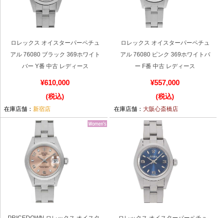
新宿店
大阪心斎橋店
買取サロン
ロレックス オイスターパーペチュ
ロレックス オイスターパーペチュ
アル 76080 ブラック 369ホワイト
アル 76080 ピンク 369ホワイトバ
バー Y番 中古 レディース
ー F番 中古 レディース
GINZA RASIN公式ブログ
¥610,000
¥557,000
(税込)
(税込)
WEBマガジン
買取ブログ
在庫店舗：
新宿店
在庫店舗：
大阪心斎橋店
SNS・動画
For Overseas Customers
English
简体中文