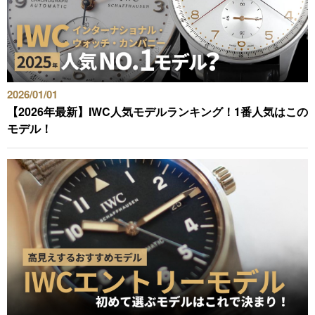
動画コンテンツ
おすすめコンテンツをGINZA RASINスタッフがご紹介
2026/01/01
GINZA RASIN Youtubeチャンネル
【2026年最新】IWC人気モデルランキング！1番人気はこの
モデル！
SNS
GINZA RASINオンラインショップ
GINZA RASIN買取サイト