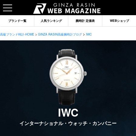
ブランド一覧
人気ランキング
腕時計 定価表
WEBショップ
>
高級ブランド時計-HOME
>
GINZA RASIN高級腕時計ブログ
IWC
IWC
ブランドから記事を探す
インターナショナル・ウォッチ・カンパニー
ロレックス
オメガ