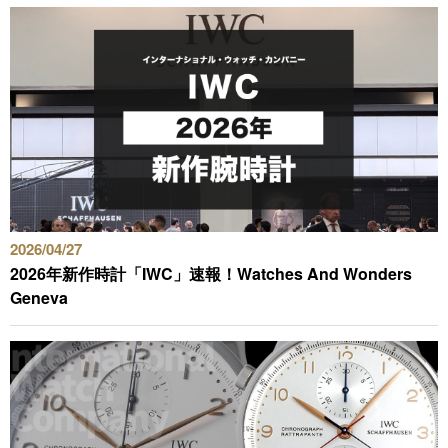
すべてのブランドから探す
新着記事
ブランド別定価表
2026/04/27
腕時計入門ガイド
2026年新作時計「IWC」速報！Watches And Wonders
Geneva
腕時計メンテナンス大全
人気ランキング
腕時計クイズ
監修者一覧