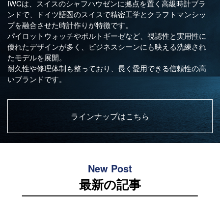
IWCは、スイスのシャフハウゼンに拠点を置く高級時計ブラ
ンドで、ドイツ語圏のスイスで精密工学とクラフトマンシッ
プを融合させた時計作りが特徴です。
オーデマピゲ
パテックフィリップ
パイロットウォッチやポルトギーゼなど、視認性と実用性に
優れたデザインが多く、ビジネスシーンにも映える洗練され
ヴァシュロンコンスタンタ
グランドセイコー
たモデルを展開。
ン
耐久性や修理体制も整っており、長く愛用できる信頼性の高
いブランドです。
チューダー
タグホイヤー
ジャガールクルト
ウブロ
ラインナップはこちら
カルティエ
ランゲ＆ゾーネ
New Post
パネライ
ブレゲ
最新の記事
フランクミュラー
IWC